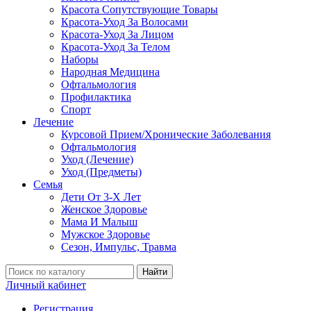
Красота Сопутствующие Товары
Красота-Уход За Волосами
Красота-Уход За Лицом
Красота-Уход За Телом
Наборы
Народная Медицина
Офтальмология
Профилактика
Спорт
Лечение
Курсовой Прием/Хронические Заболевания
Офтальмология
Уход (Лечение)
Уход (Предметы)
Семья
Дети От 3-Х Лет
Женское Здоровье
Мама И Малыш
Мужское Здоровье
Сезон, Импульс, Травма
Найти
Личный кабинет
Регистрация