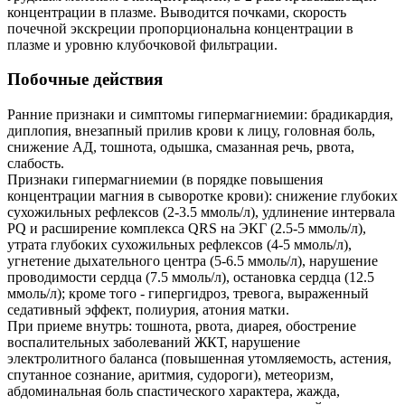
концентрации в плазме. Выводится почками, скорость
почечной экскреции пропорциональна концентрации в
плазме и уровню клубочковой фильтрации.
Побочные действия
Ранние признаки и симптомы гипермагниемии: брадикардия,
диплопия, внезапный прилив крови к лицу, головная боль,
снижение АД, тошнота, одышка, смазанная речь, рвота,
слабость.
Признаки гипермагниемии (в порядке повышения
концентрации магния в сыворотке крови): снижение глубоких
сухожильных рефлексов (2-3.5 ммоль/л), удлинение интервала
PQ и расширение комплекса QRS на ЭКГ (2.5-5 ммоль/л),
утрата глубоких сухожильных рефлексов (4-5 ммоль/л),
угнетение дыхательного центра (5-6.5 ммоль/л), нарушение
проводимости сердца (7.5 ммоль/л), остановка сердца (12.5
ммоль/л); кроме того - гипергидроз, тревога, выраженный
седативный эффект, полиурия, атония матки.
При приеме внутрь: тошнота, рвота, диарея, обострение
воспалительных заболеваний ЖКТ, нарушение
электролитного баланса (повышенная утомляемость, астения,
спутанное сознание, аритмия, судороги), метеоризм,
абдоминальная боль спастического характера, жажда,