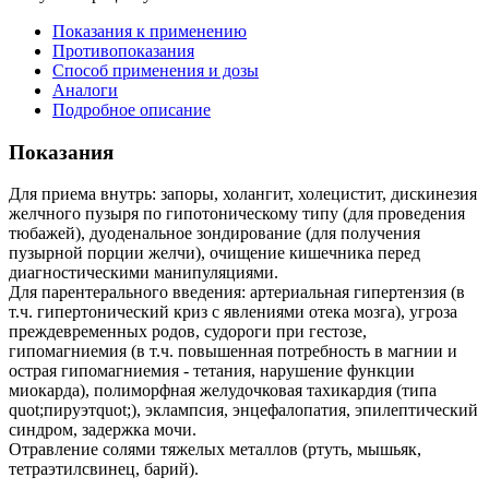
Показания к применению
Противопоказания
Способ применения и дозы
Аналоги
Подробное описание
Показания
Для приема внутрь: запоры, холангит, холецистит, дискинезия
желчного пузыря по гипотоническому типу (для проведения
тюбажей), дуоденальное зондирование (для получения
пузырной порции желчи), очищение кишечника перед
диагностическими манипуляциями.
Для парентерального введения: артериальная гипертензия (в
т.ч. гипертонический криз с явлениями отека мозга), угроза
преждевременных родов, судороги при гестозе,
гипомагниемия (в т.ч. повышенная потребность в магнии и
острая гипомагниемия - тетания, нарушение функции
миокарда), полиморфная желудочковая тахикардия (типа
quot;пируэтquot;), эклампсия, энцефалопатия, эпилептический
синдром, задержка мочи.
Отравление солями тяжелых металлов (ртуть, мышьяк,
тетраэтилсвинец, барий).