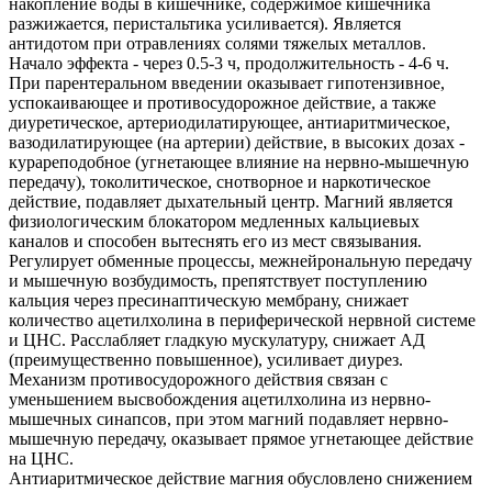
накопление воды в кишечнике, содержимое кишечника
разжижается, перистальтика усиливается). Является
антидотом при отравлениях солями тяжелых металлов.
Начало эффекта - через 0.5-3 ч, продолжительность - 4-6 ч.
При парентеральном введении оказывает гипотензивное,
успокаивающее и противосудорожное действие, а также
диуретическое, артериодилатирующее, антиаритмическое,
вазодилатирующее (на артерии) действие, в высоких дозах -
курареподобное (угнетающее влияние на нервно-мышечную
передачу), токолитическое, снотворное и наркотическое
действие, подавляет дыхательный центр. Магний является
физиологическим блокатором медленных кальциевых
каналов и способен вытеснять его из мест связывания.
Регулирует обменные процессы, межнейрональную передачу
и мышечную возбудимость, препятствует поступлению
кальция через пресинаптическую мембрану, снижает
количество ацетилхолина в периферической нервной системе
и ЦНС. Расслабляет гладкую мускулатуру, снижает АД
(преимущественно повышенное), усиливает диурез.
Механизм противосудорожного действия связан с
уменьшением высвобождения ацетилхолина из нервно-
мышечных синапсов, при этом магний подавляет нервно-
мышечную передачу, оказывает прямое угнетающее действие
на ЦНС.
Антиаритмическое действие магния обусловлено снижением