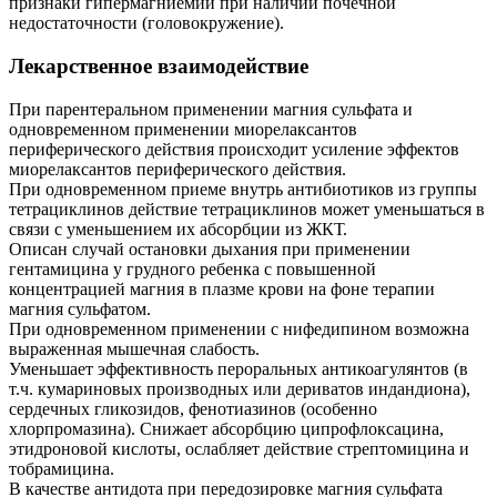
признаки гипермагниемии при наличии почечной
недостаточности (головокружение).
Лекарственное взаимодействие
При парентеральном применении магния сульфата и
одновременном применении миорелаксантов
периферического действия происходит усиление эффектов
миорелаксантов периферического действия.
При одновременном приеме внутрь антибиотиков из группы
тетрациклинов действие тетрациклинов может уменьшаться в
связи с уменьшением их абсорбции из ЖКТ.
Описан случай остановки дыхания при применении
гентамицина у грудного ребенка с повышенной
концентрацией магния в плазме крови на фоне терапии
магния сульфатом.
При одновременном применении с нифедипином возможна
выраженная мышечная слабость.
Уменьшает эффективность пероральных антикоагулянтов (в
т.ч. кумариновых производных или дериватов индандиона),
сердечных гликозидов, фенотиазинов (особенно
хлорпромазина). Снижает абсорбцию ципрофлоксацина,
этидроновой кислоты, ослабляет действие стрептомицина и
тобрамицина.
В качестве антидота при передозировке магния сульфата