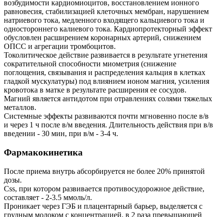
возбудимости кардиомиоцитов, восстановлением ионного
равновесия, стабилизацией клеточных мембран, нарушением
натриевого тока, медленного входящего кальциевого тока и
одностороннего калиевого тока. Кардиопротекторный эффект
обусловлен расширением коронарных артерий, снижением
ОПСС и агрегации тромбоцитов.
Токолитическое действие развивается в результате угнетения
сократительной способности миометрия (снижение
поглощения, связывания и распределения кальция в клетках
гладкой мускулатуры) под влиянием ионом магния, усиления
кровотока в матке в результате расширения ее сосудов.
Магний является антидотом при отравлениях солями тяжелых
металлов.
Системные эффекты развиваются почти мгновенно после в/в
и через 1 ч после в/м введения. Длительность действия при в/в
введении - 30 мин, при в/м - 3-4 ч.
Фармакокинетика
После приема внутрь абсорбируется не более 20% принятой
дозы.
Css, при котором развивается противосудорожное действие,
составляет - 2-3.5 ммоль/л.
Проникает через ГЭБ и плацентарный барьер, выделяется с
грудным молоком с концентрацией, в 2 раза превышающей