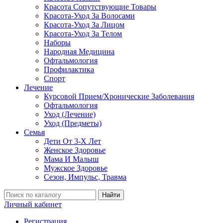
Красота Сопутствующие Товары
Красота-Уход За Волосами
Красота-Уход За Лицом
Красота-Уход За Телом
Наборы
Народная Медицина
Офтальмология
Профилактика
Спорт
Лечение
Курсовой Прием/Хронические Заболевания
Офтальмология
Уход (Лечение)
Уход (Предметы)
Семья
Дети От 3-Х Лет
Женское Здоровье
Мама И Малыш
Мужское Здоровье
Сезон, Импульс, Травма
Найти
Личный кабинет
Регистрация