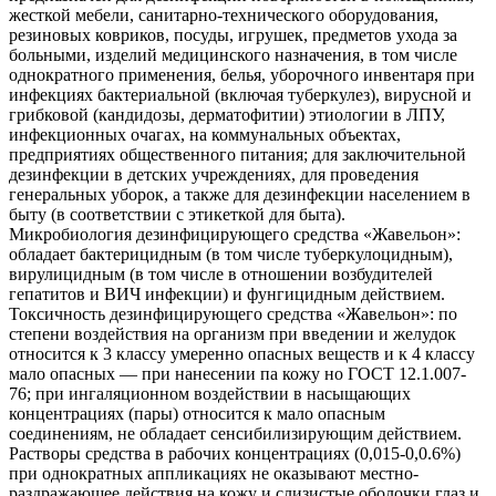
жесткой мебели, санитарно-технического оборудования,
резиновых ковриков, посуды, игрушек, предметов ухода за
больными, изделий медицинского назначения, в том числе
однократного применения, белья, уборочного инвентаря при
инфекциях бактериальной (включая туберкулез), вирусной и
грибковой (кандидозы, дерматофитии) этиологии в ЛПУ,
инфекционных очагах, на коммунальных объектах,
предприятиях общественного питания; для заключительной
дезинфекции в детских учреждениях, для проведения
генеральных уборок, а также для дезинфекции населением в
быту (в соответствии с этикеткой для быта).
Микробиология дезинфицирующего средства «Жавельон»:
обладает бактерицидным (в том числе туберкулоцидным),
вирулицидным (в том числе в отношении возбудителей
гепатитов и ВИЧ инфекции) и фунгицидным действием.
Токсичность дезинфицирующего средства «Жавельон»: по
степени воздействия на организм при введении и желудок
относится к 3 классу умеренно опасных веществ и к 4 классу
мало опасных — при нанесении па кожу но ГОСТ 12.1.007-
76; при ингаляционном воздействии в насыщающих
концентрациях (пары) относится к мало опасным
соединениям, не обладает сенсибилизирующим действием.
Растворы средства в рабочих концентрациях (0,015-0,0.6%)
при однократных аппликациях не оказывают местно-
раздражающее действия на кожу и слизистые оболочки глаз и