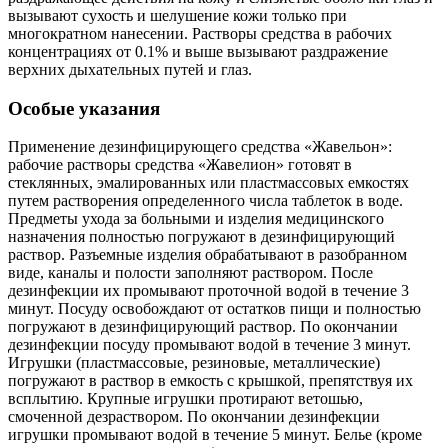
вызывают сухость и шелушение кожи только при
многократном нанесении. Растворы средства в рабочих
концентрациях oт 0.1% и выше вызывают раздражение
верхних дыхательных путей и глаз.
Особые указания
Применение дезинфицирующего средства «Жавельон»:
рабочие растворы средства «Жавелион» готовят в
стеклянных, эмалированных или пластмассовых емкостях
путем растворения определенного числа таблеток в воде.
Предметы ухода за больными и изделия медицинского
назначения полностью погружают в дезинфицирующий
раствор. Разъемные изделия обрабатывают в разобранном
виде, каналы и полости заполняют раствором. После
дезинфекции их промывают проточной водой в течение 3
минут. Посуду освобождают от остатков пищи и полностью
погружают в дезинфицирующий раствор. По окончании
дезинфекции посуду промывают водой в течение 3 минут.
Игрушки (пластмассовые, резиновые, металлические)
погружают в раствор в емкость с крышкой, препятствуя их
всплытию. Крупные игрушки протирают ветошью,
смоченной дезраствором. По окончании дезинфекции
игрушки промывают водой в течение 5 минут. Белье (кроме