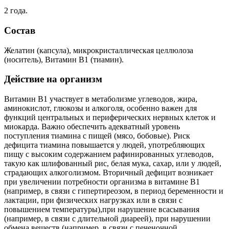
2 года.
Состав
Желатин (капсула), микрокристаллическая целлюлоза
(носитель), Витамин В1 (тиамин).
Действие на организм
Витамин В1 участвует в метаболизме углеводов, жира,
аминокислот, глюкозы и алкоголя, особенно важен для
функций центральных и периферических нервных клеток и
миокарда. Важно обеспечить адекватный уровень
поступления тиамина с пищей (мясо, бобовые). Риск
дефицита тиамина повышается у людей, употребляющих
пищу с высоким содержанием рафинированных углеводов,
такую как шлифованный рис, белая мука, сахар, или у людей,
страдающих алкоголизмом. Вторичный дефицит возникает
при увеличении потребности организма в витамине В1
(например, в связи с гипертиреозом, в период беременности и
лактации, при физических нагрузках или в связи с
повышением температуры),при нарушение всасывания
(например, в связи с длительной диареей), при нарушении
обмена веществ (например, в связи с печеночной