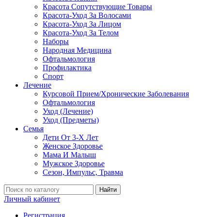
Красота Сопутствующие Товары
Красота-Уход За Волосами
Красота-Уход За Лицом
Красота-Уход За Телом
Наборы
Народная Медицина
Офтальмология
Профилактика
Спорт
Лечение
Курсовой Прием/Хронические Заболевания
Офтальмология
Уход (Лечение)
Уход (Предметы)
Семья
Дети От 3-Х Лет
Женское Здоровье
Мама И Малыш
Мужское Здоровье
Сезон, Импульс, Травма
Найти
Личный кабинет
Регистрация