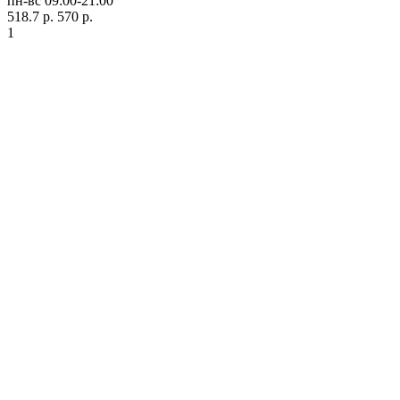
пн-вс 09:00-21:00
518.7 р.
570 р.
1