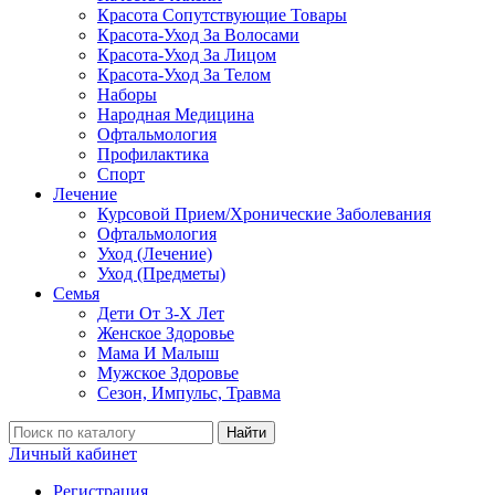
Красота Сопутствующие Товары
Красота-Уход За Волосами
Красота-Уход За Лицом
Красота-Уход За Телом
Наборы
Народная Медицина
Офтальмология
Профилактика
Спорт
Лечение
Курсовой Прием/Хронические Заболевания
Офтальмология
Уход (Лечение)
Уход (Предметы)
Семья
Дети От 3-Х Лет
Женское Здоровье
Мама И Малыш
Мужское Здоровье
Сезон, Импульс, Травма
Найти
Личный кабинет
Регистрация