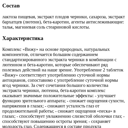
Состав
лактоза пищевая, экстракт плодов черники, сахароза, экстракт
бархатцев (лютеин), бета-каротин, агенты антислеживающие:
тальк, магниевая соль стеариновой кислоты.
Характеристика
Комплекс «Вижу» на основе природных, натуральных
компонентов, отличается большим содержанием
стандартизированного экстракта черники в комбинации с
лютеином и бета-каротин, которые обеспечивают ряд
полезных действий на наше зрение. Употребление 2 таблеток
«Вижу» соответствует употреблению суточной нормы
антоцианов, сопоставимо с употребление суточной нормы
ягод черники. За счет сочетания большого количества
экстракта черники, лютеина, бета-каротин комплекс
оказывает значимые положительные эффекты: - улучшает
функцию зрительного аппарата; - снижает ощущения сухости,
напряжения в глазах; - снижают усталость глаз от
продолжительной работы; - снижает ощущения «песка» в
глазах; - способствует увлажнению слизистой оболочки глаз; -
способствуют повышению остроты зрения; - сохраняет
молодость глаз. Содержащиеся в составе продукта