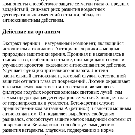
компоненты способствуют защите сетчатки глаза от вредных
воздействий, снижают риск развития возрастных
дегенеративных изменений сетчатки, обладают
антиоксидантным действием.
Действие на организм
Экстракт черники – натуральный компонент, являющийся
источником антоцианов. Антоцианы черники – мощные
природные защитники зрения. Проникая и накапливаясь в
тканях глаза, особенно в сетчатке, они защищают сосуды и
улучшают кровоток, оказывают антиоксидантное действие.
Улучшает функцию зрительного аппарата. Лютеин –
растительный антиоксидант, который служит естественной
защитой сетчатки глаза от повреждений. Лютеин окрашивает
так называемое «желтое» пятно сетчатки, являющееся
фильтром голубых коротковолновых световых лучей, тем
самым предотвращая дегенерацию сетчатки. Защищает глаза
от перенапряжения и усталости. Бета-каротин служит
предшественником витамина А (ретинол) и является мощным
антиоксидантом. Он подавляет выработку свободных
радикалов, способствует защите клеток иммунной системы от
повреждения. Бета-каротин способствует замедлению
развития катаракты, глаукомы, поддержанию в норме