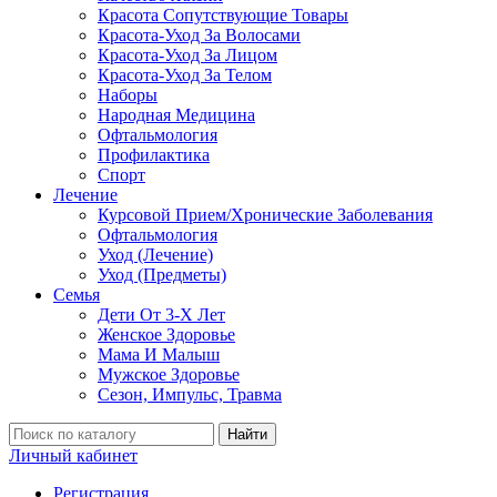
Красота Сопутствующие Товары
Красота-Уход За Волосами
Красота-Уход За Лицом
Красота-Уход За Телом
Наборы
Народная Медицина
Офтальмология
Профилактика
Спорт
Лечение
Курсовой Прием/Хронические Заболевания
Офтальмология
Уход (Лечение)
Уход (Предметы)
Семья
Дети От 3-Х Лет
Женское Здоровье
Мама И Малыш
Мужское Здоровье
Сезон, Импульс, Травма
Найти
Личный кабинет
Регистрация