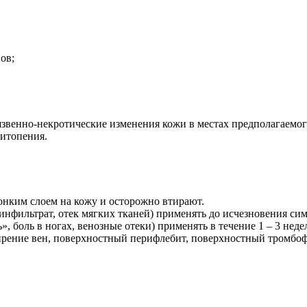
ов;
язвенно-некротические изменения кожи в местах предполагаемог
итопения.
 тонким слоем на кожу и осторожно втирают.
инфильтрат, отек мягких тканей) применять до исчезновения си
, боль в ногах, венозные отеки) применять в течение 1 – 3 нед
рение вен, поверхностный перифлебит, поверхностный тромбофле