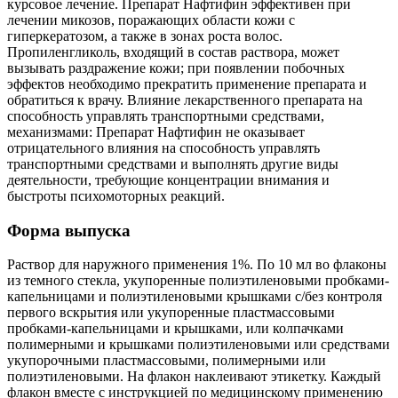
курсовое лечение. Препарат Нафтифин эффективен при
лечении микозов, поражающих области кожи с
гиперкератозом, а также в зонах роста волос.
Пропиленгликоль, входящий в состав раствора, может
вызывать раздражение кожи; при появлении побочных
эффектов необходимо прекратить применение препарата и
обратиться к врачу. Влияние лекарственного препарата на
способность управлять транспортными средствами,
механизмами: Препарат Нафтифин не оказывает
отрицательного влияния на способность управлять
транспортными средствами и выполнять другие виды
деятельности, требующие концентрации внимания и
быстроты психомоторных реакций.
Форма выпуска
Раствор для наружного применения 1%. По 10 мл во флаконы
из темного стекла, укупоренные полиэтиленовыми пробками-
капельницами и полиэтиленовыми крышками с/без контроля
первого вскрытия или укупоренные пластмассовыми
пробками-капельницами и крышками, или колпачками
полимерными и крышками полиэтиленовыми или средствами
укупорочными пластмассовыми, полимерными или
полиэтиленовыми. На флакон наклеивают этикетку. Каждый
флакон вместе с инструкцией пo медицинскому применению