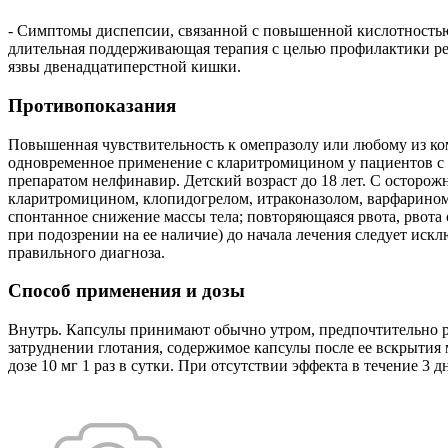
- Симптомы диспепсии, связанной с повышенной кислотностью 
длительная поддерживающая терапия с целью профилактики ре
язвы двенадцатиперстной кишки.
Противопоказания
Повышенная чувствительность к омепразолу или любому из ком
одновременное применение с кларитромицином у пациентов с 
препаратом нелфинавир. Детский возраст до 18 лет. С осторо
кларитромицином, клопидогрелом, итраконазолом, варфарином
спонтанное снижение массы тела; повторяющаяся рвота, рвота 
при подозрении на ее наличие) до начала лечения следует иск
правильного диагноза.
Способ применения и дозы
Внутрь. Капсулы принимают обычно утром, предпочтительно ра
затруднении глотания, содержимое капсулы после ее вскрытия 
дозе 10 мг 1 раз в сутки. При отсутствии эффекта в течение 3