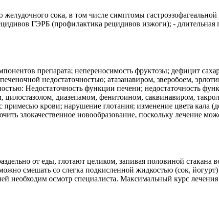
желудочного сока, в том числе симптомы гастроэзофагеальной р
цидивов ГЭРБ (профилактика рецидивов изжоги); - длительная
понентов препарата; непереносимость фруктозы; дефицит сахара
печеночной недостаточностью; атазанавиром, зверобоем, эрлоти
жностью: Недостаточность функции печени; недостаточность фун
, цилостазолом, диазепамом, фенитоином, саквинавиром, такро
с примесью крови; нарушение глотания; изменение цвета кала (д
лючить злокачественное новообразование, поскольку лечение мо
здельно от еды, глотают целиком, запивая половиной стакана в
можно смешать со слегка подкисленной жидкостью (сок, йогурт) 
 дней необходим осмотр специалиста. Максимальный курс лечения 