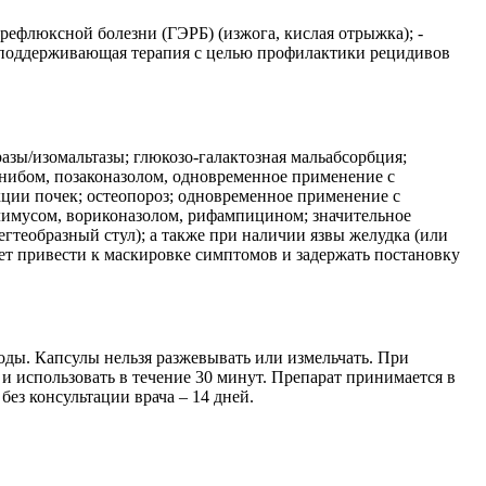
ефлюксной болезни (ГЭРБ) (изжога, кислая отрыжка); -
 поддерживающая терапия с целью профилактики рецидивов
зы/изомальтазы; глюкозо-галактозная мальабсорбция;
нибом, позаконазолом, одновременное применение с
кции почек; остеопороз; одновременное применение с
лимусом, вориконазолом, рифампицином; значительное
егтеобразный стул); а также при наличии язвы желудка (или
жет привести к маскировке симптомов и задержать постановку
оды. Капсулы нельзя разжевывать или измельчать. При
и использовать в течение 30 минут. Препарат принимается в
без консультации врача – 14 дней.