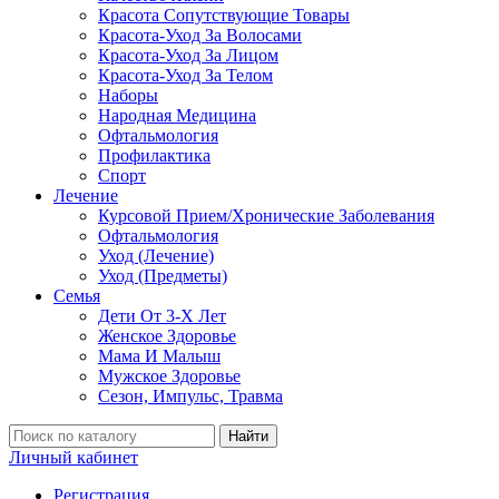
Красота Сопутствующие Товары
Красота-Уход За Волосами
Красота-Уход За Лицом
Красота-Уход За Телом
Наборы
Народная Медицина
Офтальмология
Профилактика
Спорт
Лечение
Курсовой Прием/Хронические Заболевания
Офтальмология
Уход (Лечение)
Уход (Предметы)
Семья
Дети От 3-Х Лет
Женское Здоровье
Мама И Малыш
Мужское Здоровье
Сезон, Импульс, Травма
Найти
Личный кабинет
Регистрация