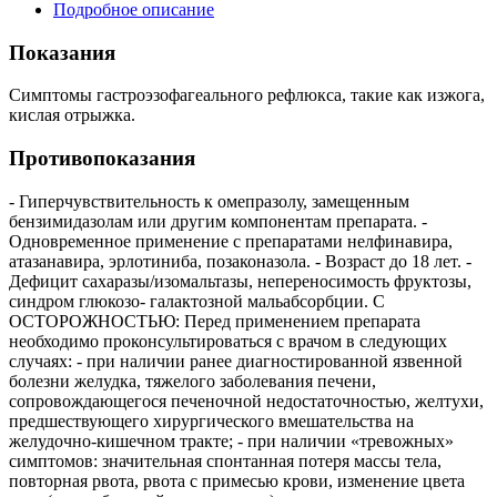
Подробное описание
Показания
Симптомы гастроэзофагеального рефлюкса, такие как изжога,
кислая отрыжка.
Противопоказания
- Гиперчувствительность к омепразолу, замещенным
бензимидазолам или другим компонентам препарата. -
Одновременное применение с препаратами нелфинавира,
атазанавира, эрлотиниба, позаконазола. - Возраст до 18 лет. -
Дефицит сахаразы/изомальтазы, непереносимость фруктозы,
синдром глюкозо- галактозной мальабсорбции. С
ОСТОРОЖНОСТЬЮ: Перед применением препарата
необходимо проконсультироваться с врачом в следующих
случаях: - при наличии ранее диагностированной язвенной
болезни желудка, тяжелого заболевания печени,
сопровождающегося печеночной недостаточностью, желтухи,
предшествующего хирургического вмешательства на
желудочно-кишечном тракте; - при наличии «тревожных»
симптомов: значительная спонтанная потеря массы тела,
повторная рвота, рвота с примесью крови, изменение цвета