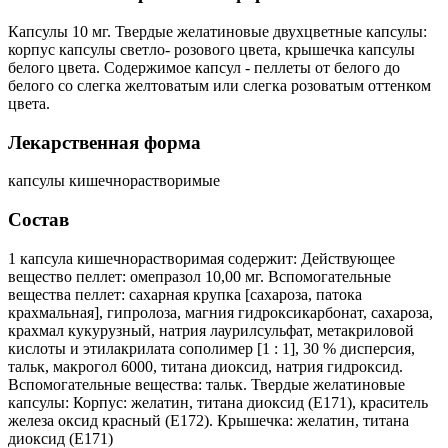
Капсулы 10 мг. Твердые желатиновые двухцветные капсулы:
корпус капсулы светло- розового цвета, крышечка капсулы
белого цвета. Содержимое капсул - пеллеты от белого до
белого со слегка желтоватым или слегка розоватым оттенком
цвета.
Лекарственная форма
капсулы кишечнорастворимые
Состав
1 капсула кишечнорастворимая содержит: Действующее
вещество пеллет: омепразол 10,00 мг. Вспомогательные
вещества пеллет: сахарная крупка [сахароза, патока
крахмальная], гипролоза, магния гидроксикарбонат, сахароза,
крахмал кукурузный, натрия лаурилсульфат, метакриловой
кислоты и этилакрилата сополимер [1 : 1], 30 % дисперсия,
тальк, макрогол 6000, титана диоксид, натрия гидроксид.
Вспомогательные вещества: тальк. Твердые желатиновые
капсулы: Корпус: желатин, титана диоксид (Е171), краситель
железа оксид красный (Е172). Крышечка: желатин, титана
диоксид (Е171)