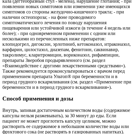
кала (дегтеобразный стул - мелена), нарушение глотания; - при
появлении новых симптомов или изменении уже имеющихся
симптомов со стороны желудочно-кишечного тракта; - при
наличии остеопороза; - на фоне проводимого
симптоматического лечения по поводу нарушения
пищеварения или устойчивой изжоги (в течение 4 недель или
более); - при одновременном применении с одним или
несколькими из перечисленных ниже препаратов:
клопидогрел, дигоксин, эрлотиниб, кетоконазол, итраконазол,
варфарин, цилостазол, диазепам, фенитоин, саквинавир,
такролимус, кларитромицин, вориконазол, рифампицин,
препараты Зверобоя продырявленного (см. раздел
«Взаимодействие с другими лекарственными средствами»).
Также рекомендуется проконсультироваться с врачом перед
применением препарата Ультоп® при беременности и в
период грудного вскармливания (см. раздел «Применение при
беременности и в период грудного вскармливания»).
Способ применения и дозы
Внутрь, запивая достаточным количеством воды (содержимое
капсулы нельзя разжевывать), за 30 минут до еды. Если
пациент не может проглотить капсулу целиком, можно
растворить ее содержимое в небольшом количестве воды или
фруктового сока (не растворять в газированных напитках).