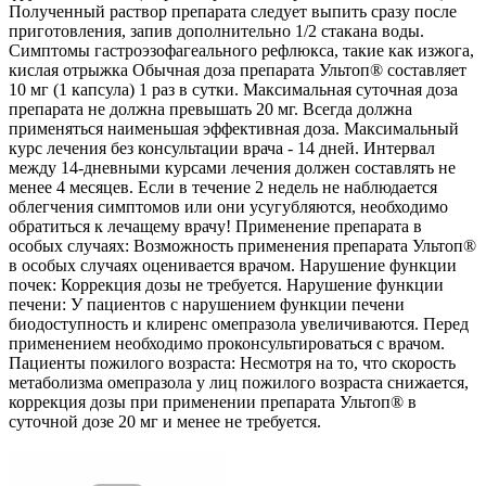
Полученный раствор препарата следует выпить сразу после
приготовления, запив дополнительно 1/2 стакана воды.
Симптомы гастроэзофагеального рефлюкса, такие как изжога,
кислая отрыжка Обычная доза препарата Ультоп® составляет
10 мг (1 капсула) 1 раз в сутки. Максимальная суточная доза
препарата не должна превышать 20 мг. Всегда должна
применяться наименьшая эффективная доза. Максимальный
курс лечения без консультации врача - 14 дней. Интервал
между 14-дневными курсами лечения должен составлять не
менее 4 месяцев. Если в течение 2 недель не наблюдается
облегчения симптомов или они усугубляются, необходимо
обратиться к лечащему врачу! Применение препарата в
особых случаях: Возможность применения препарата Ультоп®
в особых случаях оценивается врачом. Нарушение функции
почек: Коррекция дозы не требуется. Нарушение функции
печени: У пациентов с нарушением функции печени
биодоступность и клиренс омепразола увеличиваются. Перед
применением необходимо проконсультироваться с врачом.
Пациенты пожилого возраста: Несмотря на то, что скорость
метаболизма омепразола у лиц пожилого возраста снижается,
коррекция дозы при применении препарата Ультоп® в
суточной дозе 20 мг и менее не требуется.