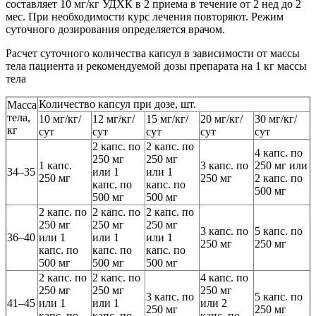
составляет 10 мг/кг УДХК в 2 приема в течение от 2 нед до 2
мес. При необходимости курс лечения повторяют. Режим
суточного дозирования определяется врачом.
Расчет суточного количества капсул в зависимости от массы
тела пациента и рекомендуемой дозы препарата на 1 кг массы
тела
Количество капсул при дозе, шт.
Масса
тела,
10 мг/кг/
12 мг/кг/
15 мг/кг/
20 мг/кг/
30 мг/кг/
кг
сут
сут
сут
сут
сут
2 капс. по
2 капс. по
4 капс. по
250 мг
250 мг
1 капс.
3 капс. по
250 мг или
34–35
или 1
или 1
250 мг
250 мг
2 капс. по
капс. по
капс. по
500 мг
500 мг
500 мг
2 капс. по
2 капс. по
2 капс. по
250 мг
250 мг
250 мг
3 капс. по
5 капс. по
36–40
или 1
или 1
или 1
250 мг
250 мг
капс. по
капс. по
капс. по
500 мг
500 мг
500 мг
2 капс. по
2 капс. по
4 капс. по
250 мг
250 мг
250 мг
3 капс. по
5 капс. по
41–45
или 1
или 1
или 2
250 мг
250 мг
капс. по
капс. по
капс. по