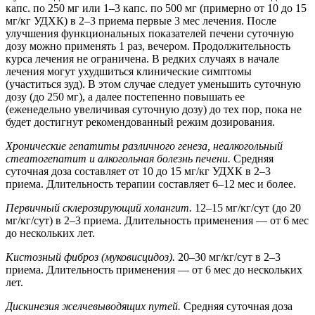
капс. по 250 мг или 1–3 капс. по 500 мг (примерно от 10 до 15
мг/кг УДХК) в 2–3 приема первые 3 мес лечения. После
улучшения функциональных показателей печени суточную
дозу можно применять 1 раз, вечером. Продолжительность
курса лечения не ограничена. В редких случаях в начале
лечения могут ухудшиться клинические симптомы
(участиться зуд). В этом случае следует уменьшить суточную
дозу (до 250 мг), а далее постепенно повышать ее
(еженедельно увеличивая суточную дозу) до тех пор, пока не
будет достигнут рекомендованный режим дозирования.
Хронические гепатиты различного генеза, неалкогольный
стеатогепатит и алкогольная болезнь печени.
Средняя
суточная доза составляет от 10 до 15 мг/кг УДХК в 2–3
приема. Длительность терапии составляет 6–12 мес и более.
Первичный склерозирующий холангит.
12–15 мг/кг/сут (до 20
мг/кг/сут) в 2–3 приема. Длительность применения — от 6 мес
до нескольких лет.
Кистозный фиброз (муковисцидоз).
20–30 мг/кг/сут в 2–3
приема. Длительность применения — от 6 мес до нескольких
лет.
Дискинезия желчевыводящих путей.
Средняя суточная доза