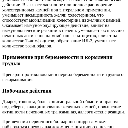
действие. Вызывает частичное или полное растворение
холестериновых камней при энтеральном применении,
уменьшает насыщенность желчи холестерином, что
способствует мобилизации холестерина из желчных камней.
Оказывает иммуномодулирующее действие, влияет на
иммунологические реакции в печени: уменьшает экспрессию
некоторых антигенов на мембране гепатоцитов, влияет на
количество Т-лимфоцитов, образование ИЛ-2, уменьшает
количество эозинофилов.
Применение при беременности и кормлении
грудью
Препарат противопоказан в период беременности и грудного
вскармливания.
Побочные действия
Диарея, тошнота, боль в эпигастральной области и правом
подреберье, кальцинирование желчных камней, повышение
активности печеночных трансаминаз, аллергические реакции.
При лечении первичного билиарного цирроза может
наблюдаться преходящая декомпенсация цирроза печени,