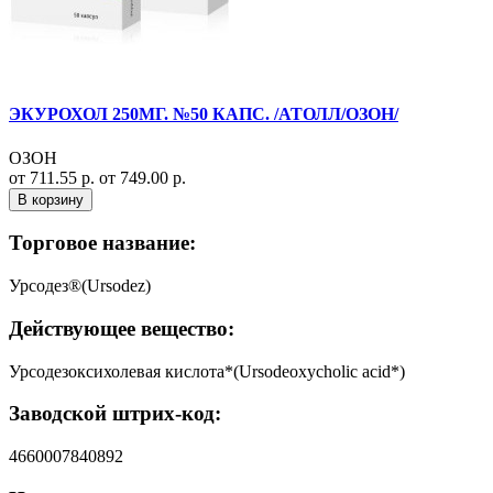
ЭКУРОХОЛ 250МГ. №50 КАПС. /АТОЛЛ/ОЗОН/
ОЗОН
от 711.55 р.
от 749.00 р.
В корзину
Торговое название:
Урсодез®(Ursodez)
Действующее вещество:
Урсодезоксихолевая кислота*(Ursodeoxycholic acid*)
Заводской штрих-код:
4660007840892