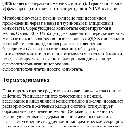
(48% общего содержания желчных кислот). Терапевтический
эффект препарата зависит от концентрации УДХК в желчи.
Метаболизируется в печени (клиренс при первичном
прохождении через печень) в тауриновый и глициновый
конъюгаты. Образующиеся конъюгаты секретируются в
желчь. Около 50–70% общей дозы выводится через кишечник.
Незначительное количество невсосавшейся УДХК поступает в
толстый кишечник, где подвергается расщеплению
бактериями (7-дегидроксилирование); образующаяся
литохолевая кислота частично всасывается из толстой кишки,
но сульфатируется в печени и быстро выводится в виде
сульфолитохолилглицинового или
сульфолитохолилтауринового конъюгата.
Фармакодинамика
Гепатопротекторное средство, оказывает также желчегонное
действие. Уменьшает синтез холестерина в печени,
всасывание в кишечнике и концентрацию в желчи, повышает
растворимость в желчевыводящей системе, стимулирует
образование и выделение желчи. Снижает литогенность
желчи, увеличивает содержание в ней желчных кислот;
вызывает усиление желудочной и панкреатической секреции,
усиливает активность липазы, оказывает гипогликемическое