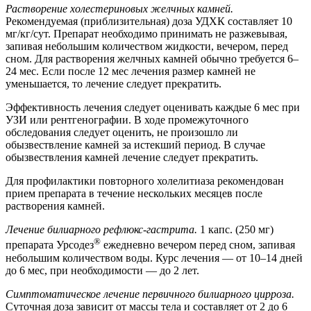
Растворение холестериновых желчных камней.
Рекомендуемая (приблизительная) доза УДХК составляет 10
мг/кг/сут. Препарат необходимо принимать не разжевывая,
запивая небольшим количеством жидкости, вечером, перед
сном. Для растворения желчных камней обычно требуется 6–
24 мес. Если после 12 мес лечения размер камней не
уменьшается, то лечение следует прекратить.
Эффективность лечения следует оценивать каждые 6 мес при
УЗИ или рентгенографии. В ходе промежуточного
обследования следует оценить, не произошло ли
обызвествление камней за истекший период. В случае
обызвествления камней лечение следует прекратить.
Для профилактики повторного холелитиаза рекомендован
прием препарата в течение нескольких месяцев после
растворения камней.
Лечение билиарного рефлюкс-гастрита.
1 капс. (250 мг)
®
препарата Урсодез
ежедневно вечером перед сном, запивая
небольшим количеством воды. Курс лечения — от 10–14 дней
до 6 мес, при необходимости — до 2 лет.
Симптоматическое лечение первичного билиарного цирроза.
Суточная доза зависит от массы тела и составляет от 2 до 6