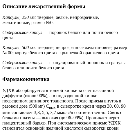
Описание лекарственной формы
Капсулы, 250 мг:
твердые, белые, непрозрачные,
желатиновые, размер №0.
Содержимое капсул
— порошок белого или почти белого
цвета.
Капсулы, 500 мг:
твердые, непрозрачные желатиновые, размер
№ 00; корпус белого цвета с крышечкой оранжевого цвета.
Содержимое капсул
— гранулированный порошок и гранулы
белого или почти белого цвета.
Фармакокинетика
УДХК абсорбируется в тонкой кишке за счет пассивной
диффузии (около 90%), а в подвздошной кишке —
посредством активного транспорта. После приема внутрь в
разовой дозе (500 мг) C
в сыворотке крови через 30, 60, 90
max
мин составляет 3,8; 5,5; 3,7 ммоля/л соответственно. Связь с
белками плазмы — высокая (до 96–99%). Проникает через
плацентарный барьер. При систематическом приеме УДХК
становится основной желчной кислотой сыворотки крови