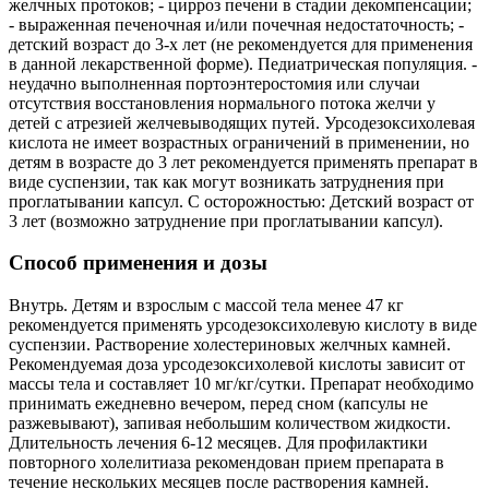
желчных протоков; - цирроз печени в стадии декомпенсации;
- выраженная печеночная и/или почечная недостаточность; -
детский возраст до 3-х лет (не рекомендуется для применения
в данной лекарственной форме). Педиатрическая популяция. -
неудачно выполненная портоэнтеростомия или случаи
отсутствия восстановления нормального потока желчи у
детей с атрезией желчевыводящих путей. Урсодезоксихолевая
кислота не имеет возрастных ограничений в применении, но
детям в возрасте до 3 лет рекомендуется применять препарат в
виде суспензии, так как могут возникать затруднения при
проглатывании капсул. С осторожностью: Детский возраст от
3 лет (возможно затруднение при проглатывании капсул).
Способ применения и дозы
Внутрь. Детям и взрослым с массой тела менее 47 кг
рекомендуется применять урсодезоксихолевую кислоту в виде
суспензии. Растворение холестериновых желчных камней.
Рекомендуемая доза урсодезоксихолевой кислоты зависит от
массы тела и составляет 10 мг/кг/сутки. Препарат необходимо
принимать ежедневно вечером, перед сном (капсулы не
разжевывают), запивая небольшим количеством жидкости.
Длительность лечения 6-12 месяцев. Для профилактики
повторного холелитиаза рекомендован прием препарата в
течение нескольких месяцев после растворения камней.