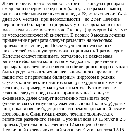
Лечение билиарного рефлюкс-гастрита. 1 капсула препарата
ежедневно вечером, перед сном (капсулы не разжевывают),
запивая небольшим количеством воды. Курс лечения от 10-14
дней до 6 месяцев, при необходимости – до 2 лет. Лечение
первичного билиарного цирроза. Суточная доза зависит от
массы тела и составляет от 3 до 7 капсул (примерно 14+/-2 мг/
кг урсодезоксихолевой кислоты). В первые 3 месяца лечения
применение препарата следует разделить на несколько
приемов в течение дня. После улучшения печеночных
показателей суточную дозу можно принимать 1 раз вечером.
Капсулы следует принимать регулярно, не разжевывая,
запивая небольшим количеством жидкости. Применение
препарата для лечения первичного билиарного цирроза может
быть продолжено в течение неограниченного времени. У
пациентов с первичным билиарным циррозом в редких
случаях клинические симптомы могут ухудшиться в начале
лечения, например, может участиться зуд. В этом случае
лечение следует продолжить, принимая по 1 капсуле
ежедневно, далее следует постепенно повышать дозу
(увеличивая суточную дозу еженедельно на 1 капсулу) до тех
пор, пока вновь не будет достигнут рекомендованный режим
дозирования. Симптоматическое лечение хронических
гепатитов различного генеза. Суточная доза 10-15 мг/кг в 2-3
приема. Длительность лечения 6-12 месяцев и более.
Первичный склерозирующий холангит. Суточная доза 12-15