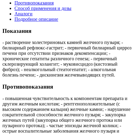
Противопоказания
Способ применения и дозы
Аналоги
Подробное описание
Показания
- растворение холестериновых камней желчного пузыря; -
билиарный рефлюкс-гастрит; - первичный билиарный цирроз
печени при отсутствии признаков декомпенсации; -
хронические гепатиты различного генеза; - первичный
склерозирующий холангит; - муковисцидоз (кистозный
фиброз); - неалкогольный стеатогепатит; - алкогольная
болезнь печени; - дискинезия желчевыводящих путей.
Противопоказания
- повышенная чувствительность к компонентам препарата и
другим желчным кислотам; - рентгеноположительные (с
высоким содержанием кальция) желчные камни; - нарушение
сократительной способности желчного пузыря; - закупорка
желчных путей (закупорка общего желчного протока или
пузырного протока); - частые эпизоды желчной колики; -
острые воспалительные заболевания желчного пузыря и