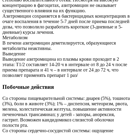
концентрацию в фагоцитах, азитромицин не оказывает
существенного влияния на их функцию.
Азитромицин сохраняется в бактерицидных концентрациях в
очаге воспаления в течение 5-7 дней после приема последней
дозы, что позволило разработать короткие (3-дневные и 5-
дневные) курсы лечения.
Метаболизм
В печени азитромицин деметилируется, образующиеся
метаболиты неактивны.
Выведение
Выведение азитромицина из плазмы крови проходит в 2
этапа: T1/2 составляет 14-20 ч в интервале от 8 до 24 ч после
приема препарата и 41 ч – в интервале от 24 до 72 ч, что
позволяет применять препарат 1 раз/
Побочные действия
Со стороны пищеварительной системы: диарея (5%), тошнота
(3%), боли в животе (3%); 1% – диспепсия, метеоризм, рвота,
мелена, холестатическая желтуха, повышение активности
печеночных трансаминаз; у детей - запоры, анорексия,
гастрит. Возможен кандидомикоз слизистой оболочки
полости рта.
Со стороны сердечно-сосудистой системы: ощущение