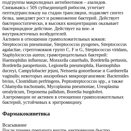
подгруппы макролидных антибиотиков – азалидов.
Связываясь с 50S субъединицей рибосом, угнетает
пептидтранслоказу на стадии трансляции, подавляет синтез
белка, замедляет рост и размножение бактерий. Действует
бактериостатически, в высоких концентрациях оказывает
бактерицидное действие. Действует на вне- и
внутриклеточных возбудителей.
Активен в отношении грамположительных кокков:
Streptococcus pneumoniae, Streptococcus pyogenes, Streptococcus
agalactiae, стрептококков групп C, F и G, Streptococcus viridans,
Staphylococcus aureus; грамотрицательных бактерий:
Haemophilus influenzae, Moraxella catarrhalis, Bordetella pertussis,
Bordetella parapertussis, Legionella pneumophila, Haemophilus
ducreyi, Campylobacter jejuni, Neisseria gonorrhoeae и Gardnerella
vaginalis; некоторых анаэробных микроорганизмов: Bacteroides
bivius, Clostridium perfringens, Peptostreptococcus spp., а также
Chlamydia trachomatis, Mycoplasma pneumoniae, Ureaplasma
urealyticum, Treponema pallidum, Borrelia burgdoferi.
Азитромицин не активен в отношении грамположительных
бактерий, устойчивых к эритромицину.
Фармакокинетика
Всасывание
После приема препарата внутрь азитромицин быстро