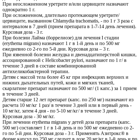
При неосложненном уретрите и/или цервиците назначают
однократно 1 г.
При осложненном, длительно протекающем уретрите/
цервиците, вызванном Chlamydia trachomatis, - по 1 г 3 раза с
интервалом в 7 дней (прием препарата в 1-7-14 день лечения).
Курсовая доза - 3 г.
При болезни Лайма (боррелиозе) для лечения I стадии
(erythema migrans) назначают 1 г в 1-й день и по 500 мг
ежедневно со 2-го по 5-й дни. Курсовая доза – 3 г.
При язвенной болезни желудка и двенадцатиперстной кишки,
ассоциированной с Helicobacter pylori, назначают по 1 г/ в
течение 3 дней в составе комбинированной
антихеликобактерной терапии.
Детям с массой тела более 45 кг при инфекциях верхних и
нижних дыхательных путей, кожи и мягких тканей,
скарлатине препарат назначают по 500 мг/ (1 капс.) за 1 прием
в течение 3 дней.
Детям старше 12 лет препарат (капс. по 250 мг) назначают из
расчета 10 мг/кг 1 раз/ в течение 3 дней или в первый день -
10 мг/кг, затем 4 дня - по 5-10 мг/кг/ в течение 3 дней.
Курсовая доза - 30 мг/кг.
При лечении erythema migrans у детей доза препарата (капс.
500 мг) составляет 1 г в 1-й день и по 500 мг ежедневно со 2-
го по 5-й дни. Курсовая доза - 3 г. Применять Азитрокс® в
форме капсул по 250 мг следует в дозе 20 мг/кг в 1-й день и по