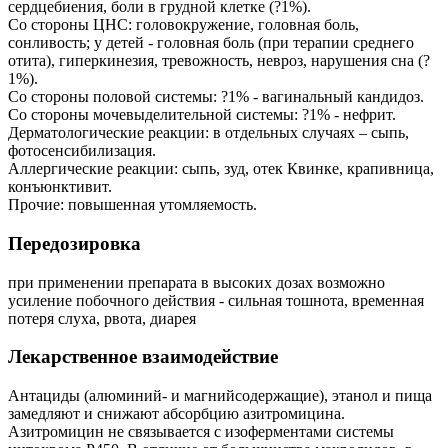
сердцебиения, боли в грудной клетке (?1%).
Со стороны ЦНС: головокружение, головная боль,
сонливость; у детей - головная боль (при терапии среднего
отита), гиперкинезия, тревожность, невроз, нарушения сна (?
1%).
Со стороны половой системы: ?1% - вагинальный кандидоз.
Со стороны мочевыделительной системы: ?1% - нефрит.
Дерматологические реакции: в отдельных случаях – сыпь,
фотосенсибилизация.
Аллергические реакции: сыпь, зуд, отек Квинке, крапивница,
конъюнктивит.
Прочие: повышенная утомляемость.
Передозировка
при применении препарата в высоких дозах возможно
усиление побочного действия - сильная тошнота, временная
потеря слуха, рвота, диарея
Лекарственное взаимодействие
Антациды (алюминий- и магнийсодержащие), этанол и пища
замедляют и снижают абсорбцию азитромицина.
Азитромицин не связывается с изоферментами системы