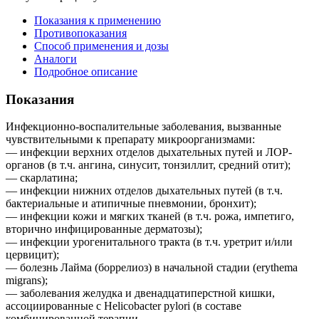
Показания к применению
Противопоказания
Способ применения и дозы
Аналоги
Подробное описание
Показания
Инфекционно-воспалительные заболевания, вызванные
чувствительными к препарату микроорганизмами:
— инфекции верхних отделов дыхательных путей и ЛОР-
органов (в т.ч. ангина, синусит, тонзиллит, средний отит);
— скарлатина;
— инфекции нижних отделов дыхательных путей (в т.ч.
бактериальные и атипичные пневмонии, бронхит);
— инфекции кожи и мягких тканей (в т.ч. рожа, импетиго,
вторично инфицированные дерматозы);
— инфекции урогенитального тракта (в т.ч. уретрит и/или
цервицит);
— болезнь Лайма (боррелиоз) в начальной стадии (erythema
migrans);
— заболевания желудка и двенадцатиперстной кишки,
ассоциированные с Helicobacter pylori (в составе
комбинированной терапии