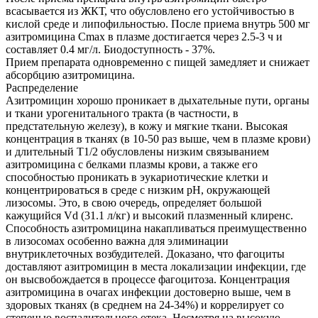
всасывается из ЖКТ, что обусловлено его устойчивостью в
кислой среде и липофильностью. После приема внутрь 500 мг
азитромицина Cmax в плазме достигается через 2.5-3 ч и
составляет 0.4 мг/л. Биодоступность - 37%.
Прием препарата одновременно с пищей замедляет и снижает
абсорбцию азитромицина.
Распределение
Азитромицин хорошо проникает в дыхательные пути, органы
и ткани урогенитального тракта (в частности, в
предстательную железу), в кожу и мягкие ткани. Высокая
концентрация в тканях (в 10-50 раз выше, чем в плазме крови)
и длительный T1/2 обусловлены низким связыванием
азитромицина с белками плазмы крови, а также его
способностью проникать в эукариотические клетки и
концентрироваться в среде с низким рН, окружающей
лизосомы. Это, в свою очередь, определяет большой
кажущийся Vd (31.1 л/кг) и высокий плазменный клиренс.
Способность азитромицина накапливаться преимущественно
в лизосомах особенно важна для элиминации
внутриклеточных возбудителей. Доказано, что фагоциты
доставляют азитромицин в места локализации инфекции, где
он высвобождается в процессе фагоцитоза. Концентрация
азитромицина в очагах инфекции достоверно выше, чем в
здоровых тканях (в среднем на 24-34%) и коррелирует со
степенью воспалительного отека. Несмотря на высокую