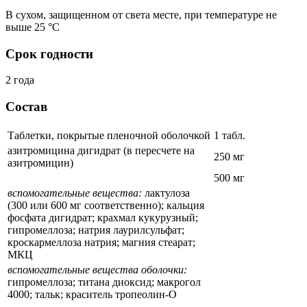
В сухом, защищенном от света месте, при температуре не
выше 25 °C
Срок годности
2 года
Состав
Таблетки, покрытые пленочной оболочкой
1 табл.
азитромицина дигидрат (в пересчете на
250 мг
азитромицин)
500 мг
вспомогательные вещества:
лактулоза
(300 или 600 мг соответственно); кальция
фосфата дигидрат; крахмал кукурузный;
гипромеллоза; натрия лаурилсульфат;
кроскармеллоза натрия; магния стеарат;
МКЦ
вспомогательные вещества оболочки:
гипромеллоза; титана диоксид; макрогол
4000; тальк; краситель тропеолин-О