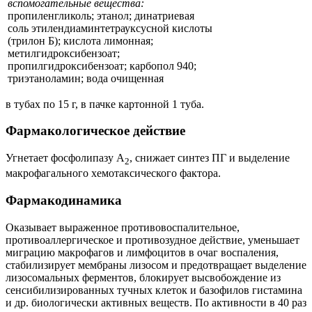
вспомогательные вещества:
пропиленгликоль; этанол; динатриевая
соль этилендиаминтетрауксусной кислоты
(трилон Б); кислота лимонная;
метилгидроксибензоат;
пропилгидроксибензоат; карбопол 940;
триэтаноламин; вода очищенная
в тубах по 15 г, в пачке картонной 1 туба.
Фармакологическое действие
Угнетает фосфолипазу A
, снижает синтез ПГ и выделение
2
макрофагального хемотаксического фактора.
Фармакодинамика
Оказывает выраженное противовоспалительное,
противоаллергическое и противозудное действие, уменьшает
миграцию макрофагов и лимфоцитов в очаг воспаления,
стабилизирует мембраны лизосом и предотвращает выделение
лизосомальных ферментов, блокирует высвобождение из
сенсибилизированных тучных клеток и базофилов гистамина
и др. биологически активных веществ. По активности в 40 раз