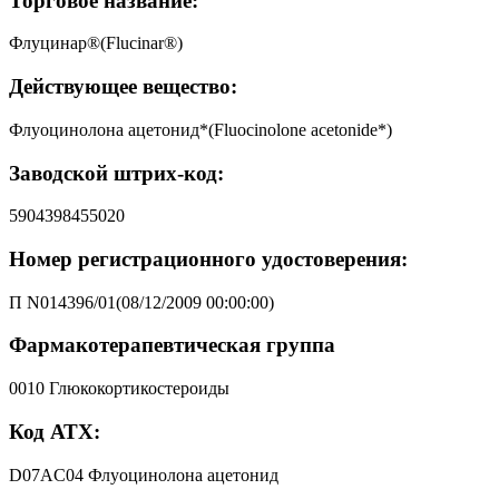
Торговое название:
Флуцинар®(Flucinar®)
Действующее вещество:
Флуоцинолона ацетонид*(Fluocinolone acetonide*)
Заводской штрих-код:
5904398455020
Номер регистрационного удостоверения:
П N014396/01(08/12/2009 00:00:00)
Фармакотерапевтическая группа
0010 Глюкокортикостероиды
Код АТХ:
D07AC04 Флуоцинолона ацетонид