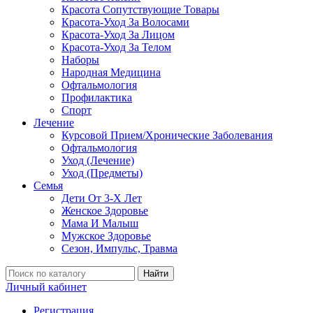
Красота Сопутствующие Товары
Красота-Уход За Волосами
Красота-Уход За Лицом
Красота-Уход За Телом
Наборы
Народная Медицина
Офтальмология
Профилактика
Спорт
Лечение
Курсовой Прием/Хронические Заболевания
Офтальмология
Уход (Лечение)
Уход (Предметы)
Семья
Дети От 3-Х Лет
Женское Здоровье
Мама И Малыш
Мужское Здоровье
Сезон, Импульс, Травма
Найти
Личный кабинет
Регистрация