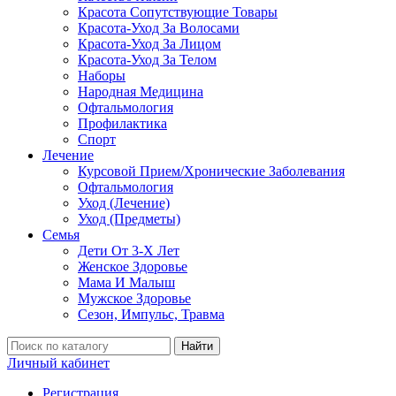
Красота Сопутствующие Товары
Красота-Уход За Волосами
Красота-Уход За Лицом
Красота-Уход За Телом
Наборы
Народная Медицина
Офтальмология
Профилактика
Спорт
Лечение
Курсовой Прием/Хронические Заболевания
Офтальмология
Уход (Лечение)
Уход (Предметы)
Семья
Дети От 3-Х Лет
Женское Здоровье
Мама И Малыш
Мужское Здоровье
Сезон, Импульс, Травма
Найти
Личный кабинет
Регистрация