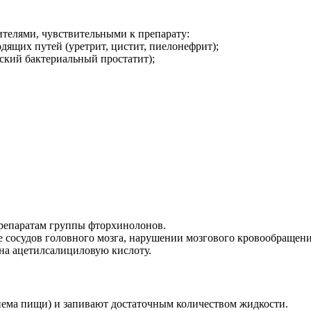
телями, чувствительными к препарату:
ящих путей (уретрит, цистит, пиелонефрит);
ский бактериальный простатит);
репаратам группы фторхинолонов.
зе сосудов головного мозга, нарушении мозгового кровообращен
на ацетилсалициловую кислоту.
приема пищи) и запивают достаточным количеством жидкости.