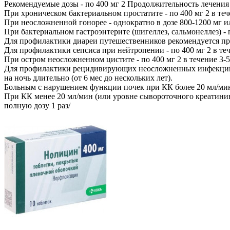
Рекомендуемые дозы - по 400 мг 2 Продолжительность лечения 
При хроническом бактериальном простатите - по 400 мг 2 в теч
При неосложненной гонорее - однократно в дозе 800-1200 мг ил
При бактериальном гастроэнтерите (шигеллез, сальмонеллез) - п
Для профилактики диареи путешественников рекомендуется прини
Для профилактики сепсиса при нейтропении - по 400 мг 2 в теч
При остром неосложненном цистите - по 400 мг 2 в течение 3-5
Для профилактики рецидивирующих неосложненных инфекций моч
на ночь длительно (от 6 мес до нескольких лет).
Больным с нарушением функции почек при КК более 20 мл/мин
При КК менее 20 мл/мин (или уровне сывороточного креатинин
полную дозу 1 раз/