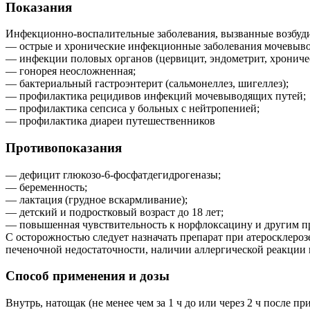
Показания
Инфекционно-воспалительные заболевания, вызванные возбуди
— острые и хронические инфекционные заболевания мочевывод
— инфекции половых органов (цервицит, эндометрит, хрониче
— гонорея неосложненная;
— бактериальный гастроэнтерит (сальмонеллез, шигеллез);
— профилактика рецидивов инфекций мочевыводящих путей;
— профилактика сепсиса у больных с нейтропенией;
— профилактика диареи путешественников
Противопоказания
— дефицит глюкозо-6-фосфатдегидрогеназы;
— беременность;
— лактация (грудное вскармливание);
— детский и подростковый возраст до 18 лет;
— повышенная чувствительность к норфлоксацину и другим п
С осторожностью следует назначать препарат при атеросклеро
печеночной недостаточности, наличии аллергической реакции 
Способ применения и дозы
Внутрь, натощак (не менее чем за 1 ч до или через 2 ч после 