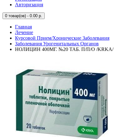
Авторизация
0
товар(ов) - 0.00 р.
Главная
Лечение
Курсовой Прием/Хронические Заболевания
Заболевания Урогенитальных Органов
НОЛИЦИН 400МГ. №20 ТАБ. П/П/О /KRKA/