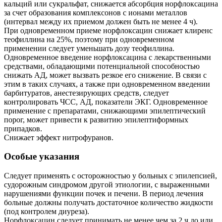
кальций или сукральфат, снижается абсорбция норфлоксацина
за счет образования комплексонов с ионами металлов
(интервал между их приемом должен быть не менее 4 ч).
При одновременном приеме норфлоксацин снижает клиренс
теофиллина на 25%, поэтому при одновременном
применении следует уменьшать дозу теофиллина.
Одновременное введение норфлоксацина с лекарственными
средствами, обладающими потенциальной способностью
снижать АД, может вызвать резкое его снижение. В связи с
этим в таких случаях, а также при одновременном введении
барбитуратов, анестезирующих средств, следует
контролировать ЧСС, АД, показатели ЭКГ. Одновременное
применение с препаратами, снижающими эпилептический
порог, может привести к развитию эпилептиформных
припадков.
Снижает эффект нитрофуранов.
Особые указания
Следует применять с осторожностью у больных с эпилепсией,
судорожным синдромом другой этиологии, с выраженными
нарушениями функции почек и печени. В период лечения
больные должны получать достаточное количество жидкости
(под контролем диуреза).
Норфлоксацин следует принимать не менее чем за 2 ч до или