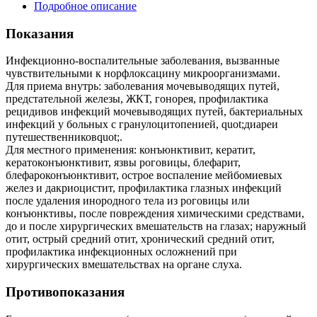
Подробное описание
Показания
Инфекционно-воспалительные заболевания, вызванные
чувствительными к норфлоксацину микроорганизмами.
Для приема внутрь: заболевания мочевыводящих путей,
предстательной железы, ЖКТ, гонорея, профилактика
рецидивов инфекций мочевыводящих путей, бактериальных
инфекций у больных с гранулоцитопенией, quot;диареи
путешественниковquot;.
Для местного применения: конъюнктивит, кератит,
кератоконъюнктивит, язвы роговицы, блефарит,
блефароконъюнктивит, острое воспаление мейбомиевых
желез и дакриоцистит, профилактика глазных инфекций
после удаления инородного тела из роговицы или
конъюнктивы, после повреждения химическими средствами,
до и после хирургических вмешательств на глазах; наружный
отит, острый средний отит, хронический средний отит,
профилактика инфекционных осложнений при
хирургических вмешательствах на органе слуха.
Противопоказания