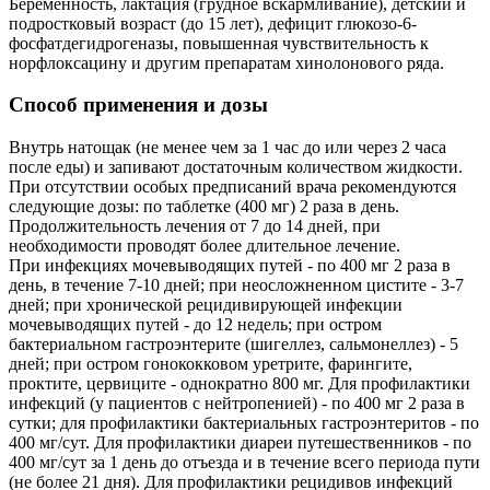
Беременность, лактация (грудное вскармливание), детский и
подростковый возраст (до 15 лет), дефицит глюкозо-6-
фосфатдегидрогеназы, повышенная чувствительность к
норфлоксацину и другим препаратам хинолонового ряда.
Способ применения и дозы
Внутрь натощак (не менее чем за 1 час до или через 2 часа
после еды) и запивают достаточным количеством жидкости.
При отсутствии особых предписаний врача рекомендуются
следующие дозы: по таблетке (400 мг) 2 раза в день.
Продолжительность лечения от 7 до 14 дней, при
необходимости проводят более длительное лечение.
При инфекциях мочевыводящих путей - по 400 мг 2 раза в
день, в течение 7-10 дней; при неосложненном цистите - 3-7
дней; при хронической рецидивирующей инфекции
мочевыводящих путей - до 12 недель; при остром
бактериальном гастроэнтерите (шигеллез, сальмонеллез) - 5
дней; при остром гонококковом уретрите, фарингите,
проктите, цервиците - однократно 800 мг. Для профилактики
инфекций (у пациентов с нейтропенией) - по 400 мг 2 раза в
сутки; для профилактики бактериальных гастроэнтеритов - по
400 мг/сут. Для профилактики диареи путешественников - по
400 мг/сут за 1 день до отъезда и в течение всего периода пути
(не более 21 дня). Для профилактики рецидивов инфекций