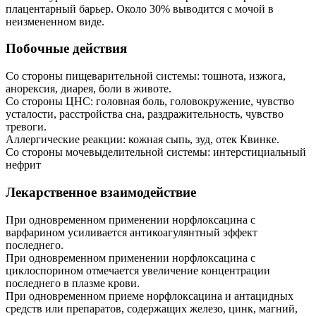
плацентарный барьер. Около 30% выводится с мочой в
неизмененном виде.
Побочные действия
Со стороны пищеварительной системы: тошнота, изжога,
анорексия, диарея, боли в животе.
Со стороны ЦНС: головная боль, головокружение, чувство
усталости, расстройства сна, раздражительность, чувство
тревоги.
Аллергические реакции: кожная сыпь, зуд, отек Квинке.
Co стороны мочевыделительной системы: интерстициальный
нефрит
Лекарственное взаимодействие
При одновременном применении норфлоксацина с
варфарином усиливается антикоагулянтный эффект
последнего.
При одновременном применении норфлоксацина с
циклоспорином отмечается увеличение концентрации
последнего в плазме крови.
При одновременном приеме норфлоксацина и антацидных
средств или препаратов, содержащих железо, цинк, магний,