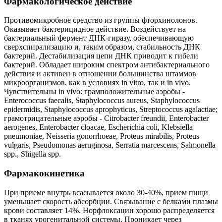
Фармакологическое действие
Противомикробное средство из группы фторхинолонов.
Оказывает бактерицидное действие. Воздействует на
бактериальный фермент ДНК-гиразу, обеспечивающую
сверхспирализацию и, таким образом, стабильность ДНК
бактерий. Дестабилизация цепи ДНК приводит к гибели
бактерий. Обладает широким спектром антибактериального
действия и активен в отношении большинства штаммов
микроорганизмов, как в условиях in vitro, так и in vivo.
Чувствительны in vivo: грамположительные аэробы -
Enterococcus faecalis, Staphylococcus aureus, Staphylococcus
epidermidis, Staphylococcus aprophyticus, Streptococcus agalactiae;
грамотрицательные аэробы - Citrobacter freundii, Enterobacter
aerogenes, Enterobacter cloacae, Escherichia coli, Klebsiella
pneumoniae, Neisseria gonorrhoeae, Proteus mirabilis, Proteus
vulgaris, Pseudomonas aeruginosa, Serratia marcescens, Salmonella
spp., Shigella spp.
Фармакокинетика
При приеме внутрь всасывается около 30-40%, прием пищи
уменьшает скорость абсорбции. Связывание с белками плазмы
крови составляет 14%. Норфлоксацин хорошо распределяется
в тканях урогенитальной системы. Проникает через