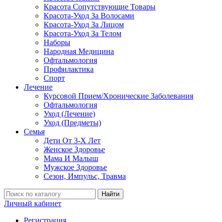
Красота Сопутствующие Товары
Красота-Уход За Волосами
Красота-Уход За Лицом
Красота-Уход За Телом
Наборы
Народная Медицина
Офтальмология
Профилактика
Спорт
Лечение
Курсовой Прием/Хронические Заболевания
Офтальмология
Уход (Лечение)
Уход (Предметы)
Семья
Дети От 3-Х Лет
Женское Здоровье
Мама И Малыш
Мужское Здоровье
Сезон, Импульс, Травма
Найти
Личный кабинет
Регистрация