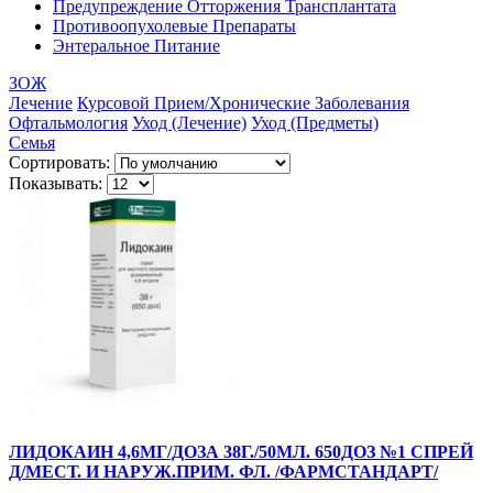
Предупреждение Отторжения Трансплантата
Противоопухолевые Препараты
Энтеральное Питание
ЗОЖ
Лечение
Курсовой Прием/Хронические Заболевания
Офтальмология
Уход (Лечение)
Уход (Предметы)
Семья
Сортировать:
Показывать:
ЛИДОКАИН 4,6МГ/ДОЗА 38Г./50МЛ. 650ДОЗ №1 СПРЕЙ
Д/МЕСТ. И НАРУЖ.ПРИМ. ФЛ. /ФАРМСТАНДАРТ/