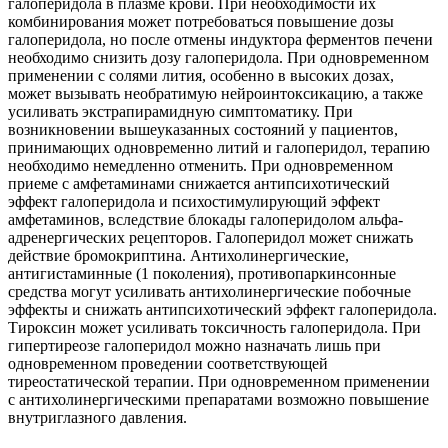
галоперидола в плазме крови. При необходимости их
комбинирования может потребоваться повышение дозы
галоперидола, но после отмены индуктора ферментов печени
необходимо снизить дозу галоперидола. При одновременном
применении с солями лития, особенно в высоких дозах,
может вызывать необратимую нейроинтоксикацию, а также
усиливать экстрапирамидную симптоматику. При
возникновении вышеуказанных состояний у пациентов,
принимающих одновременно литий и галоперидол, терапию
необходимо немедленно отменить. При одновременном
приеме с амфетаминами снижается антипсихотический
эффект галоперидола и психостимулирующий эффект
амфетаминов, вследствие блокады галоперидолом альфа-
адренергических рецепторов. Галоперидол может снижать
действие бромокриптина. Антихолинергические,
антигистаминные (1 поколения), противопаркинсонные
средства могут усиливать антихолинергические побочные
эффекты и снижать антипсихотический эффект галоперидола.
Тироксин может усиливать токсичность галоперидола. При
гипертиреозе галоперидол можно назначать лишь при
одновременном проведении соответствующей
тиреостатической терапии. При одновременном применении
с антихолинергическими препаратами возможно повышение
внутриглазного давления.