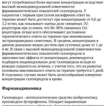
могут потребоваться более высокие концентрации вследствие
высокой межиндивидуальной изменчивости
фармакокинетических показателей галоперидола. У
пациентов с первым приступом шизофрении ответ на
терапию может быть достигнут при концентрациях от 0,6 до
3,2 нг/мл, как показывает оценка доли связанных Э2-
рецепторов при условии, что 60- 80% связанных О2-
рецепторов лучше всего обеспечивают достижение
терапевтического ответа на терапию при минимальных
экстрапирамидных симптомах. В среднем, концентрации в
данном диапазоне можно достичь при суточных дозах от 1 до
4 мг. В связи с высокой межиндивидуальной изменчивостью
фармакокинетических показателей галоперидола и
зависимостью эффекта от концентрации, рекомендуется
подбирать индивидуальную дозу галоперидола исходя из
реакции пациента на лечение, с учетом того, что на развитие
половины максимального ответа на терапию требуется 5 дней.
В отдельных случаях может быть целесообразным измерение
концентрации галоперидола в крови.
Фармакодинамика
Галоперидол - антипсихотическое средство (нейролептик),
производное бутирофенона. Обладает выраженным
антипсихотическим действием, блокирует постсинаптические