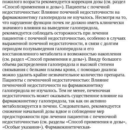
пожилого возраста рекомендуется коррекция дозы (см. раздел
«Способ применения и дозы»). Пациенты с почечной
недостаточностью: Влияние почечной недостаточности на
фармакокинетику галоперидола не изучалось. Несмотря на то,
что нарушение функции почек не должно иметь клинически
значимого влияния на выведение галоперидола,
рекомендуется соблюдать осторожность при лечении
пациентов с почечной недостаточностью, особенно в случаях
выраженной почечной недостаточности, в связи с долгим
периодом полувыведения галоперидола и его
восстановленного метаболита и возможностью накопления
(см. раздел «Способ применения и дозы»). Ввиду большого
объема распределения галоперидола и высокой степени
связывания с белками плазмы крови, с помощью диализа
можно удалить крайне незначительное количество препарата.
Пациенты с печеночной недостаточностью: Влияние
печеночной недостаточности на фармакокинетику
галоперидола не изучалось. Тем не менее, печеночная
недостаточность может оказывать существенное влияние на
фармакокинетику галоперидола, так как он активно
метаболизируется в печени. Следовательно, рекомендуется
снижение начальной дозы вдвое и соблюдение мер
предосторожности при лечении пациентов с печеночной
недостаточностью (см. разделы «Способ применения и дозы»,
«Особые указания»). Фармакокинетическая-