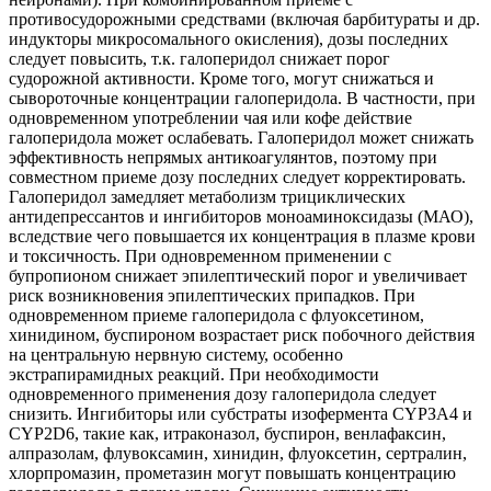
противосудорожными средствами (включая барбитураты и др.
индукторы микросомального окисления), дозы последних
следует повысить, т.к. галоперидол снижает порог
судорожной активности. Кроме того, могут снижаться и
сывороточные концентрации галоперидола. В частности, при
одновременном употреблении чая или кофе действие
галоперидола может ослабевать. Галоперидол может снижать
эффективность непрямых антикоагулянтов, поэтому при
совместном приеме дозу последних следует корректировать.
Галоперидол замедляет метаболизм трициклических
антидепрессантов и ингибиторов моноаминоксидазы (МАО),
вследствие чего повышается их концентрация в плазме крови
и токсичность. При одновременном применении с
бупропионом снижает эпилептический порог и увеличивает
риск возникновения эпилептических припадков. При
одновременном приеме галоперидола с флуоксетином,
хинидином, буспироном возрастает риск побочного действия
на центральную нервную систему, особенно
экстрапирамидных реакций. При необходимости
одновременного применения дозу галоперидола следует
снизить. Ингибиторы или субстраты изофермента СYРЗА4 и
CYP2D6, такие как, итраконазол, буспирон, венлафаксин,
алпразолам, флувоксамин, хинидин, флуоксетин, сертралин,
хлорпромазин, прометазин могут повышать концентрацию