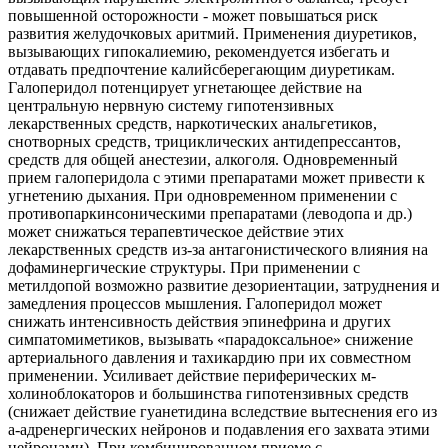
повышенной осторожности - может повышаться риск
развития желудочковых аритмий. Применения диуретиков,
вызывающих гипокалиемию, рекомендуется избегать и
отдавать предпочтение калийсберегающим диуретикам.
Галоперидол потенцирует угнетающее действие на
центральную нервную систему гипотензивных
лекарственных средств, наркотических анальгетиков,
снотворных средств, трициклических антидепрессантов,
средств для общей анестезии, алкоголя. Одновременный
прием галоперидола с этими препаратами может привести к
угнетению дыхания. При одновременном применении с
противопаркинсоническими препаратами (леводопа и др.)
может снижаться терапевтическое действие этих
лекарственных средств из-за антагонистического влияния на
дофаминергические структуры. При применении с
метилдопой возможно развитие дезориентации, затруднения и
замедления процессов мышления. Галоперидол может
снижать интенсивность действия эпинефрина и других
симпатомиметиков, вызывать «парадоксальное» снижение
артериального давления и тахикардию при их совместном
применении. Усиливает действие периферических м-
холиноблокаторов и большинства гипотензивных средств
(снижает действие гуанетидина вследствие вытеснения его из
а-адренергических нейронов и подавления его захвата этими
нейронами). При комбинированном приеме с