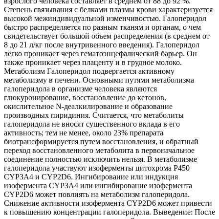
взрослого человека составляет в среднем от 88 до 92 %.
Степень связывания с белками плазмы крови характеризуется
высокой межиндивидуальной изменчивостью. Галоперидол
быстро распределяется по разным тканям и органам, о чем
свидетельствует большой объем распределения (в среднем от
8 до 21 л/кг после внутривенного введения). Галоперидол
легко проникает через гематоэнцефалический барьер. Он
также проникает через плаценту и в грудное молоко.
Метаболизм Галоперидол подвергается активному
метаболизму в печени. Основными путями метаболизма
галоперидола в организме человека являются
глюкуронирование, восстановление до кетонов,
окислительное N-деалкилирование и образование
производных пиридиния. Считается, что метаболиты
галоперидола не вносят существенного вклада в его
активность; тем не менее, около 23% препарата
биотрансформируется путем восстановления, и обратный
переход восстановленного метаболита в первоначальное
соединение полностью исключить нельзя. В метаболизме
галоперидола участвуют изоферменты цитохрома Р450
CYP3A4 и CYP2D6. Ингибирование или индукция
изофермента CYP3A4 или ингибирование изофермента
CYP2D6 может повлиять на метаболизм галоперидола.
Снижение активности изофермента CYP2D6 может привести
к повышению концентрации галоперидола. Выведение: После