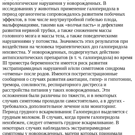
неврологические нарушения у новорожденных. В
исследованиях у животных применение галоперидола в
период органогенеза сопровождалось развитием побочных
эффектов, в том числе внутриутробной гибелью плода,
мальформациями, такими как «волчья пасть» и дефектами
развития нервной трубки, а также снижением массы
головного мозга и массы тела, а также поведенческими
нарушениями у потомства. Значимость этих результатов при
воздействии на человека терапевтических доз галоперидола
неизвестна. У новорожденных, подвергнутых действию
антипсихотических препаратов (в т. ч. галоперидола) во время
III триместра беременности имеется риск развития
экстрапирамидных нарушений и/или симптомов синдрома
«отмены» после родов. Имеются пострегистрационные
сообщения о случаях развития ажитации, гипер- и гипотонии,
тремора, сонливости, респираторного дистресса и
расстройства питания у таких новорожденных. Эти
осложнения были различны по тяжести, и в некоторых
случаях симптомы проходили самостоятельно, а в других -
требовалось дополнительное лечение или мониторинг.
Период грудного вскармливания: Галоперидол выделяется с
грудным молоком. В случаях, когда прием галоперидола
неизбежен, следует отменить грудное вскармливание. В
некоторых случаях наблюдались экстрапирамидные
симптомы у новорожденных, матери которых принимали