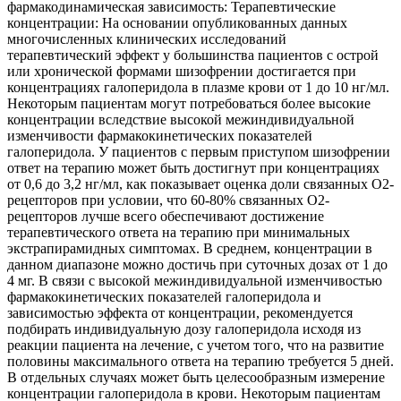
фармакодинамическая зависимость: Терапевтические
концентрации: На основании опубликованных данных
многочисленных клинических исследований
терапевтический эффект у большинства пациентов с острой
или хронической формами шизофрении достигается при
концентрациях галоперидола в плазме крови от 1 до 10 нг/мл.
Некоторым пациентам могут потребоваться более высокие
концентрации вследствие высокой межиндивидуальной
изменчивости фармакокинетических показателей
галоперидола. У пациентов с первым приступом шизофрении
ответ на терапию может быть достигнут при концентрациях
от 0,6 до 3,2 нг/мл, как показывает оценка доли связанных О2-
рецепторов при условии, что 60-80% связанных О2-
рецепторов лучше всего обеспечивают достижение
терапевтического ответа на терапию при минимальных
экстрапирамидных симптомах. В среднем, концентрации в
данном диапазоне можно достичь при суточных дозах от 1 до
4 мг. В связи с высокой межиндивидуальной изменчивостью
фармакокинетических показателей галоперидола и
зависимостью эффекта от концентрации, рекомендуется
подбирать индивидуальную дозу галоперидола исходя из
реакции пациента на лечение, с учетом того, что на развитие
половины максимального ответа на терапию требуется 5 дней.
В отдельных случаях может быть целесообразным измерение
концентрации галоперидола в крови. Некоторым пациентам