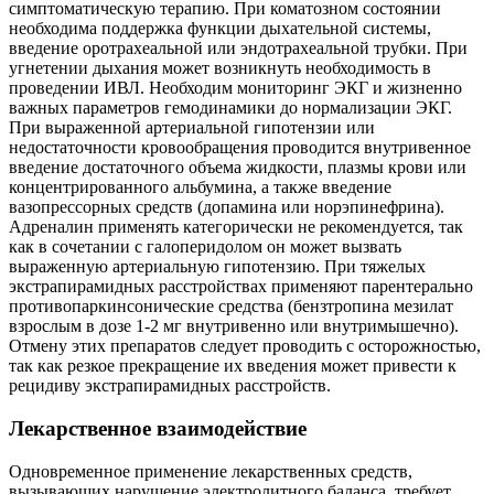
симптоматическую терапию. При коматозном состоянии
необходима поддержка функции дыхательной системы,
введение оротрахеальной или эндотрахеальной трубки. При
угнетении дыхания может возникнуть необходимость в
проведении ИВЛ. Необходим мониторинг ЭКГ и жизненно
важных параметров гемодинамики до нормализации ЭКГ.
При выраженной артериальной гипотензии или
недостаточности кровообращения проводится внутривенное
введение достаточного объема жидкости, плазмы крови или
концентрированного альбумина, а также введение
вазопрессорных средств (допамина или норэпинефрина).
Адреналин применять категорически не рекомендуется, так
как в сочетании с галоперидолом он может вызвать
выраженную артериальную гипотензию. При тяжелых
экстрапирамидных расстройствах применяют парентерально
противопаркинсонические средства (бензтропина мезилат
взрослым в дозе 1-2 мг внутривенно или внутримышечно).
Отмену этих препаратов следует проводить с осторожностью,
так как резкое прекращение их введения может привести к
рецидиву экстрапирамидных расстройств.
Лекарственное взаимодействие
Одновременное применение лекарственных средств,
вызывающих нарушение электролитного баланса, требует