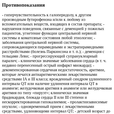
Противопоказания
- гиперчувствительность к галоперидолу, к другим
производным бутирофенона и/или к любому из
вспомогательных веществ, входящих в состав препарата; -
нарушения поведения, связанные с деменцией у пожилых
пациентов, угнетение функции центральной нервной
системы и коматозные состояния любой этиологии; -
заболевания центральной нервной системы,
сопровождающиеся пирамидными и экстрапирамидными
расстройствами (болезнь Паркинсона и т. п.); - деменция с
тельцами Леви; - прогрессирующий супрануклеарный
паралич; - клинически значимые заболевания сердца (в т. ч.
недавно перенесенный острый инфаркт миокарда); -
декомпенсированная сердечная недостаточность, аритмии,
которые лечатся антиаритмическими лекарственными
средствами IA и III класса; врожденный синдром удлиненного
интервала QT или наличие удлинения интервала QT в
анамнезе; желудочковая аритмия в анамнезе или желудочковая
аритмия по типу «пируэт»; клинически значимая
брадикардия, блокада сердца II или III степени и
нескорректированная гипокалиемия; - пролактинзависимые
опухоли; - одновременный прием с лекарственными
средствами, удлиняющими интервал QT; - детский возраст до