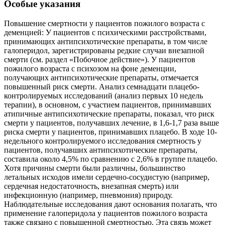
Особые указания
Повышение смертности у пациентов пожилого возраста с деменцией: У пациентов с психическими расстройствами, принимающих антипсихотические препараты, в том числе галоперидол, зарегистрированы редкие случаи внезапной смерти (см. раздел «Побочное действие»). У пациентов пожилого возраста с психозом на фоне деменции, получающих антипсихотические препараты, отмечается повышенный риск смерти. Анализ семнадцати плацебо-контролируемых исследований (анализ первых 10 недель терапии), в основном, с участием пациентов, принимавших атипичные антипсихотические препараты, показал, что риск смерти у пациентов, получавших лечение, в 1,6-1,7 раза выше риска смерти у пациентов, принимавших плацебо. В ходе 10-недельного контролируемого исследования смертность у пациентов, получавших антипсихотические препараты, составила около 4,5% по сравнению с 2,6% в группе плацебо. Хотя причины смерти были различны, большинство летальных исходов имели сердечно-сосудистую (например, сердечная недостаточность, внезапная смерть) или инфекционную (например, пневмония) природу. Наблюдательные исследования дают основания полагать, что применение галоперидола у пациентов пожилого возраста также связано с повышенной смертностью. Эта связь может быть более выражена при применении галоперидола, чем атипичных антипсихотических препаратов, отчетливее всего проявляется в первые 30 дней после начала лечения и сохраняется не менее 6 месяцев. В какой степени данная связь обусловлена лекарственным препаратом, а в какой сопутствующими заболеваниями и другими характеристиками пациентов, пока не установлено. Препарат Галоперидол раствор для внутривенного и внутримышечного введения, не предназначен для лечения нарушений поведения, связанных с деменцией. Влияние на сердечно-сосудистую систему: При применении галоперидола, помимо внезапной смерти, были зарегистрированы - удлинение интервала QTc и/или желудочковые аритмии (см. разделы «Противопоказания», «Побочное действие»). Риск этих явлений возрастает при применении высоких доз препарата, при высоких концентрациях галоперидола в плазме крови, у предрасположенных пациентов или при парентеральном применении, в особенности, при внутривенном введении. При введении препарата внутривенно, необходим постоянный контроль ЭКГ для выявления удлинения интервала QTc и желудочковых аритмий. Рекомендуется соблюдать осторожность при применении у пациентов с брадикардией, заболеваниями сердца, удлинением интервала QTc в семейном анамнезе или при употреблении алкоголя в больших дозах в анамнезе. Также осторожность необходима при лечении пациентов с потенциально высокими концентрациями галоперидола в плазме крови (см. подраздел «Медленные метаболизаторы по изоферменту CYP2D6»). До начала лечения рекомендуется провести контроль ЭКГ. Во время лечения следует оценить необходимость мониторирования ЭКГ с целью выявления удлинения интервала QTc и желудочковых аритмий у всех пациентов. Постоянный контроль ЭКГ необходим при повторном внутримышечном введении препарата. У пациентов, которым препарат Галоперидол был назначен для профилактики или лечения послеоперационной тошноты и рвоты, постоянный контроль ЭКГ рекомендуется проводить в течение 6 часов после инъекции. Рекомендуется снизить дозу при удлинении интервала QTc во время лечения, и если QTc превышает 500 мс, галоперидол должен быть отменен. Нарушения электролитного баланса, такие как гипокалиемия и гипомагниемия, повышают риск развития желудочковых аритмий и должны быть компенсированы до начала лечения галоперидолом. Рекомендуется предварительный и периодический контроль содержания электролитов в плазме крови. Также были зарегистрированы тахикардия и артериальная гипотензия (в том числе ортостатическая гипотензия) (см. раздел «Побочное действие»). При назначении галоперидола пациентам с артериальной гипотензией или ортостатической гипотензией рекомендуется соблюдать осторожность. Цереброваскулярные события: В рандомизированных плацебо-контролируемых клинических исследованиях отмечалось повышение риска цереброваскулярных нежелательных явлений при применении некоторых атипичных антипсихотических препаратов у пациентов с деменцией приблизительно в 3 раза. В наблюдательных исследованиях, в которых сравнивалась частота инсульта у пожилых пациентов, получавших какой-либо антипсихотический препарат, и пациентов, не принимавших такие лекарственные препараты, выявлена повышенная частота инсульта в первой группе пациентов. Эта частота может быть выше при применении всех бутирофенонов, включая галоперидол. Механизм повышения риска не установлен. Нельзя исключить повышение риска и у других групп пациентов. Препарат Галоперидол следует применять с осторожностью у пациентов с факторами риска инсульта. Злокачественный нейролептический синдром При применении галоперидола может развиться злокачественный нейролептический синдром - редкая реакция по типу идиосинкразии, характеризующейся гипертермией, генерализованной мышечной ригидностью, вегетативной лабильностью, нарушением сознания и повышением активности креатинфосфокиназы в сыворотке крови. Ранним признаком данного синдрома часто является гипертермия. Необходимо незамедлительно прервать лечение антипсихотическими препаратами и, в условиях тщательного наблюдения, начать соответствующую поддерживающую терапию. Поздняя дискинезия: Поздняя дискинезия может возникнуть у некоторых пациентов при длительном применении или отмене лекарственного препарата. Синдром проявляется, главным образом, ритмичными непроизвольными движениями мышц языка, лица, губ или челюсти. У некоторых пациентов проявления могут носить постоянный характер. Синдром может быть маскирован при возобновлении лечения, при повышении дозы или при переходе на лечение другими антипсихотическими препаратами. При появлении признаков и симптомов поздней дискинезии необходимо рассмотреть возможность отмены всех антипсихотических препаратов, включая галоперидол. Экстрапирамидные симптомы: Могут наблюдаться экстрапирамидные симптомы (например, тремор, ригидность мышц, гиперсаливация, брадикардия, акатизия, острая мышечная дистония). При применении галоперидола может развиться акатизия, характеризующаяся субъективно неприятным или тревожным беспокойством и потребностью все время быть в движении, часто сопровождающейся невозможностью сидеть или стоять спокойно. Наиболее вероятно развитие акатизии в течение первых нескольких недель лечения. Для пациентов с такими симптомами повышение дозы может представлять опасность. Острая мышечная дистония может возникнуть в течение первых нескольких дней лечения галоперидолом, но также может появиться и в более поздние сроки или после повышения дозы. Симптомы мышечной дистонии: кривошея, гримасничанье, спазм жевательной мускулатуры (тризм), высовывание языка и необычные движения глаз, включая окулогирный криз. У пациентов мужского пола и лиц более молодого возраста риск развития таких реакций выше. При развитии острой мышечной дистонии следует прекратить применение препарата. При необходимости купирования экстрапирамидных симптомов можно применять противопаркинсонические препараты антихолинергического действия, однако, их применение в качестве профилактической меры не рекомендуется. Если требуется одновременное лечение противопаркинсоническим препаратом, а он выводится быстрее, чем галоперидол, то его прием следует продолжить и после отмены галоперидола, чтобы избежать развития или обострения экстрапирамидных симптомов. При одновременном применении антихолинергических препаратов, в том числе противопаркинсонических препаратов, с галоперидолом необходимо помнить о возможности повышения внутриглазного давления. Судороги/припадки: Сообщалось, что галоперидол может вызывать судороги. При лечении пациентов с эпилепсией и в состояниях, предрасполагающих к развитию судорог (например, алкогольный абстинентный синдром, травма головного мозга), следует соблюдать осторожность. Нарушения со стороны печени и желчевыводящих путей Поскольку галоперидол метаболизируется в печени, рекомендуется снижение дозы и соблюдение мер предосторожности при лечении пациентов с печеночной недостаточностью (см. разделы «Способ применения и дозы» и «Фармакокинетика»). Известны отдельные случаи нарушения функции печени или гепатита, чаще всего холестатического (см. раздел «Побочное действие»). Нарушения со стороны эндокринной системы: Тироксин может усилить токсичность галоперидола. Антипсихотические препараты у пациентов с гипертиреозом должны применяться с осторожностью и только в сочетании с терапией, направленной на достижение эутиреоидного состояния. К гормональным эффектам антипсихотических препаратов относится гиперпролактинемия, которая может вызвать галакторею, гинекомастию и олигоменорею или аменорею (см. раздел «Побочное действие»). Исследования культур тканей показывают, что пролактин может стимулировать рост клеток опухолей молочной железы у человека. Хотя четкой связи между применением антипсихотических препаратов и раком молочной железы у человека в клинических и эпидемиологических исследованиях не выявлено, рекомендуется соблюдать осторожность при лечении пациентов с соответствующим медицинским анамнезом. У пациентов с исходной гиперпролактинемией и у пациентов с возможными пролактинзависимыми опухолями галоперидол следует применять с осторожностью. При применении галоперидола отмечались гипогликемия и синдром неадекватной секреции антидиуретического гормона (см. раздел «Побочное действие»). Венозная тромбоэмболия: При применении антипсихотических препаратов были зарегистрированы случаи венозной тромбоэмболии (ВТЭ). Так как у пациентов, принимающих антипсихотические препараты, часто наблюдаются приобретенные факторы риска ВТЭ, необходимо выявить все возможные факторы риска ВТЭ до начала и во время лечения галоперидолом и предпринять соответствующие профилактические меры. Ответ на лечение и отмена препарата При шизофрении ответ на лечение антипсихотическими препаратами может быть отстроченным. В случае отмены антипсихотических препаратов, симптомы, связанные с основным