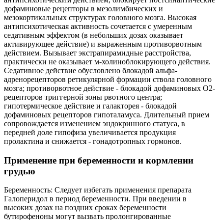
дофаминовые рецепторы в мезолимбических и
мезокортикальных структурах головного мозга. Высокая
антипсихотическая активность сочетается с умеренным
седативным эффектом (в небольших дозах оказывает
активирующее действие) и выраженным противорвотным
действием. Вызывает экстрапирамидные расстройства,
практически не оказывает м-холиноблокирующего действия.
Седативное действие обусловлено блокадой альфа-
адренорецепторов ретикулярной формации ствола головного
мозга; противорвотное действие - блокадой дофаминовых О2-
рецепторов триггерной зоны рвотного центра;
гипотермическое действие и галакторея - блокадой
дофаминовых рецепторов гипоталамуса. Длительный прием
сопровождается изменением эндокринного статуса, в
передней доле гипофиза увеличивается продукция
пролактина и снижается - гонадотропных гормонов.
Применение при беременности и кормлении
грудью
Беременность: Следует избегать применения препарата
Галоперидол в период беременности. При введении в
высоких дозах на поздних сроках беременности
бутирофеноны могут вызвать пролонгированные