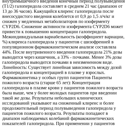
внутримышечного введения конечный период полувыведения
(Т1/2) галоперидола составляет в среднем 21 час (диапазон от
13 до 36 часов). Кажущийся клиренс галоперидола после
внесосудистого введения колеблется от 0,9 до 1,5 л/ч/кг и
снижен у медленных метаболизаторов по изоферменту
CYP2D6. Снижение активности изофермента CYP2D6 может
привести к повышению концентрации галоперидола.
Межиндивидуальная вариабельность (коэффициент вариации,
%) клиренса галоперидола у пациентов с шизофренией в
популяционном фармакокинетическом анализе составляла
44%. После внутривенного введения галоперидола 21% дозы
выводится через кишечник, а 33% - почками. Менее 3% дозы
галоперидола выводится почками в неизмененном виде.
Линейность: Существует линейная зависимость между дозой
галоперидола и концентрацией в плазме у взрослых.
Фармакокинетика у особых групп пациентов Пациенты
пожилого возраста (старше 65 лет): Концентрация
галоперидола в плазме крови у пациентов пожилого возраста
была выше, чем у более молодых пациентов при введении
такой же дозы. Результаты небольших клинических
исследований указывают на сниженный клиренс и более
продолжительный период полувыведения галоперидола у
пациентов пожилого возраста. Результаты попадают в
диапазон наблюдаемых колебаний фармакокинетических
показателей галоперидола. При применении у пациентов