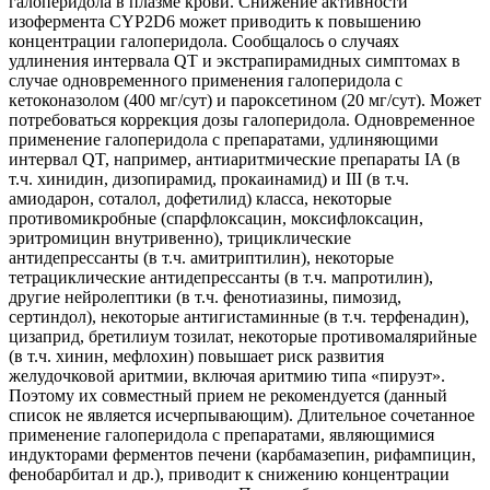
галоперидола в плазме крови. Снижение активности
изофермента CYP2D6 может приводить к повышению
концентрации галоперидола. Сообщалось о случаях
удлинения интервала QT и экстрапирамидных симптомах в
случае одновременного применения галоперидола с
кетоконазолом (400 мг/сут) и пароксетином (20 мг/сут). Может
потребоваться коррекция дозы галоперидола. Одновременное
применение галоперидола с препаратами, удлиняющими
интервал QT, например, антиаритмические препараты IA (в
т.ч. хинидин, дизопирамид, прокаинамид) и III (в т.ч.
амиодарон, соталол, дофетилид) класса, некоторые
противомикробные (спарфлоксацин, моксифлоксацин,
эритромицин внутривенно), трициклические
антидепрессанты (в т.ч. амитриптилин), некоторые
тетрациклические антидепрессанты (в т.ч. мапротилин),
другие нейролептики (в т.ч. фенотиазины, пимозид,
сертиндол), некоторые антигистаминные (в т.ч. терфенадин),
цизаприд, бретилиум тозилат, некоторые противомалярийные
(в т.ч. хинин, мефлохин) повышает риск развития
желудочковой аритмии, включая аритмию типа «пируэт».
Поэтому их совместный прием не рекомендуется (данный
список не является исчерпывающим). Длительное сочетанное
применение галоперидола с препаратами, являющимися
индукторами ферментов печени (карбамазепин, рифампицин,
фенобарбитал и др.), приводит к снижению концентрации