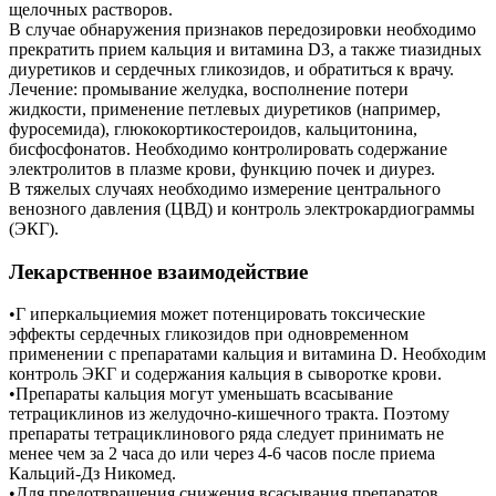
щелочных растворов.
В случае обнаружения признаков передозировки необходимо
прекратить прием кальция и витамина D3, а также тиазидных
диуретиков и сердечных гликозидов, и обратиться к врачу.
Лечение: промывание желудка, восполнение потери
жидкости, применение петлевых диуретиков (например,
фуросемида), глюкокортикостероидов, кальцитонина,
бисфосфонатов. Необходимо контролировать содержание
электролитов в плазме крови, функцию почек и диурез.
В тяжелых случаях необходимо измерение центрального
венозного давления (ЦВД) и контроль электрокардиограммы
(ЭКГ).
Лекарственное взаимодействие
•Г иперкальциемия может потенцировать токсические
эффекты сердечных гликозидов при одновременном
применении с препаратами кальция и витамина D. Необходим
контроль ЭКГ и содержания кальция в сыворотке крови.
•Препараты кальция могут уменьшать всасывание
тетрациклинов из желудочно-кишечного тракта. Поэтому
препараты тетрациклинового ряда следует принимать не
менее чем за 2 часа до или через 4-6 часов после приема
Кальций-Дз Никомед.
•Для предотвращения снижения всасывания препаратов