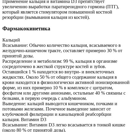
Применение кальция и витамина D3 препятствует
увеличению выработки паратиреоидного гормона (ПТГ),
который является стимулятором повышенной костной
резорбции (вымывания кальция из костей).
Фармакокинетика
Кальций
Всасывание: Обычно количество кальция, всасываемого в
желудочно-кишечном тракте, составляет примерно 30 % от
принятой дозы.
Распределение и метаболизм: 99 %, кальция в организме
сосредоточено в жесткой структуре костей и зубов.
Оставшийся 1 % находится во внутри- и внеклеточных
жидкостях. Около 50 % от общего содержание кальция в
крови находится в физиологически активной ионизированной
форме, из них примерно 10 % в комплексе с цитратом,
фосфатом или другими анионами, остальные 40 % связаны с
белками, в первую очередь с альбумином.
Выведение: кальций выводится кишечником, почками и
потовыми железами. Почечное выведение зависит от
клубочковой фильтрации и канальцевой реабсорбции
кальция. Витамин D3
Всасывание: Витамин D3 легко всасывается в тонкой кишке
(около 80 % от принятой дозы).