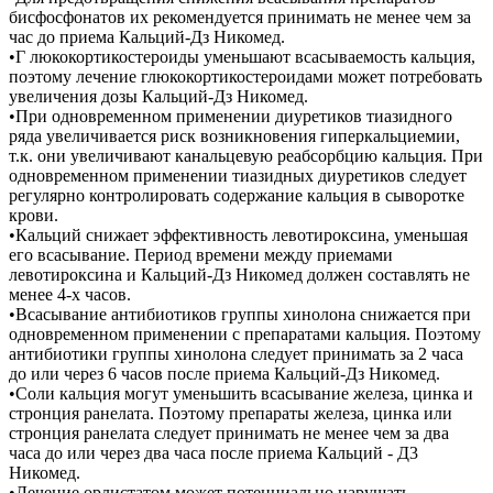
бисфосфонатов их рекомендуется принимать не менее чем за
час до приема Кальций-Дз Никомед.
•Г люкокортикостероиды уменьшают всасываемость кальция,
поэтому лечение глюкокортикостероидами может потребовать
увеличения дозы Кальций-Дз Никомед.
•При одновременном применении диуретиков тиазидного
ряда увеличивается риск возникновения гиперкальциемии,
т.к. они увеличивают канальцевую реабсорбцию кальция. При
одновременном применении тиазидных диуретиков следует
регулярно контролировать содержание кальция в сыворотке
крови.
•Кальций снижает эффективность левотироксина, уменьшая
его всасывание. Период времени между приемами
левотироксина и Кальций-Дз Никомед должен составлять не
менее 4-х часов.
•Всасывание антибиотиков группы хинолона снижается при
одновременном применении с препаратами кальция. Поэтому
антибиотики группы хинолона следует принимать за 2 часа
до или через 6 часов после приема Кальций-Дз Никомед.
•Соли кальция могут уменьшить всасывание железа, цинка и
стронция ранелата. Поэтому препараты железа, цинка или
стронция ранелата следует принимать не менее чем за два
часа до или через два часа после приема Кальций - Д3
Никомед.
•Лечение орлистатом может потенциально нарушать