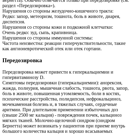
Бернетта). Обычно отмечается только при передозировке (см.
раздел «Передозировка»).
Нарушения со стороны желудочно-кишечного тракта:
Редко: запор, метеоризм, тошнота, боль в животе, диарея,
диспепсия.
Нарушения со стороны кожи и подкожной клетчатки:
Очень редко: зуд, сыпь, крапивница.
Нарушения со стороны иммунной системы:
Частота неизвестна: реакции гиперчувствительности, такие
как ангионевротический отек или отек гортани.
Передозировка
Передозировка может привести к гиперкальциемии и
гипервитаминозу D.
Симптомы передозировки (гиперкальциемии): анорексия,
жажда, полиурия, мышечная слабость, тошнота, рвота, запор,
боль в животе, повышенная утомляемость, боли в костях,
психические расстройства, полидипсия, нефрокальциноз,
мочекаменная болезнь и, в тяжелых случаях, сердечные
аритмии. При длительном применении избыточных доз
(свыше 2500 мг кальция) - повреждения почек, кальциноз
мягких тканей. Молочно-щелочной синдром (синдром
Бернетта) может возникать у пациентов при приеме внутрь
большого количества кальция и хорошо всасываемых