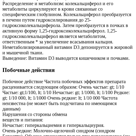
Распределение и метаболизм: колекальциферол и его
метаболиты циркулируют в крови связанные со
специфическим глобулином. Колекальциферол преобразуется
в печени путем гидроксилирования до 25-
гидроксиколекальциферола. Затем преобразуется в почках в
активную форму 1,25-гидроксиколекальциферол. 1,25-
гидроксиколекальциферол является метаболитом,
ответственным * за увеличение всасывания кальция.
Неметаболизированный витамин D3 депонируется в жировой
и мышечной ткани.
Выведение: Витамин D3 выводится кишечником и почками.
Побочные действия
Побочное действие Частота побочных эффектов препарата
расценивается следующим образом: Очень частые: gt; 1/10
Частые: gt;1/100, lt; 1/10 Нечастые: gt; 1/1000, lt; 1/100 Редкие:
gt; 1/10 000, lt; 1/1000 Очень редкие: lt; 1/10 000 Частота
неизвестна (не может быть подсчитана по имеющимся
данным)
Нарушения со стороны обмена
веществ и питания:
Нечастые: гиперкальциемия и гиперкальциурия.
Очень редкие: Молочно-щелочной синдром (синдром