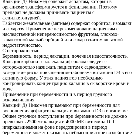
Кальций-Дз Никомед содержит аспартам, который в
организме трансформируется в фенилаланин. Поэтому
препарат не должны принимать пациенты с
фенилкетонурией.
Таблетки жевательные (мятные) содержат сорбитол, изомальт
и сахарозу. Применение не рекомендовано пациентам с
наследственной непереносимостью фруктозы, глюкозо-
галактозной мальабсорбцией или сахаразо-изомальтазной
недостаточностью.
С осторожностью
Беременность, период лактации, почечная недостаточность.
Кальция карбонат с колекальциферолом следует с
осторожностью назначать пациентам с саркоидозом,
вследствие риска повышения метаболизма витамина D3 в его
активную форму. У этих пациентов необходимо
контролировать концентрацию кальция в сыворотке крови и
моче.
Применение при беременности и в период грудного
вскармливания
Кальций-Дз Никомед применяют при беременности для
восполнения дефицита кальция и витамина D3 в организме.
Общее суточное поступление при беременности не должно
превышать 2500 мг кальция и 4000 ME витамина D. Г
иперкальциемия на фоне передозировки в период
беременности может оказывать неблагоприятное воздействие