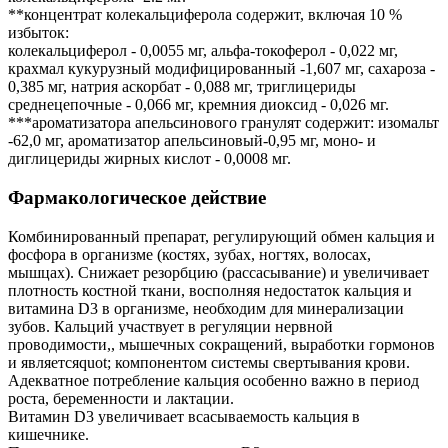
**концентрат колекальциферола содержит, включая 10 %
избыток:
колекальциферол - 0,0055 мг, альфа-токоферол - 0,022 мг,
крахмал кукурузный модифицированный -1,607 мг, сахароза -
0,385 мг, натрия аскорбат - 0,088 мг, триглицериды
среднецепочные - 0,066 мг, кремния диоксид - 0,026 мг.
***ароматизатора апельсинового гранулят содержит: изомальт
-62,0 мг, ароматизатор апельсиновый-0,95 мг, моно- и
диглицериды жирных кислот - 0,0008 мг.
Фармакологическое действие
Комбинированный препарат, регулирующий обмен кальция и
фосфора в организме (костях, зубах, ногтях, волосах,
мышцах). Снижает резорбцию (рассасывание) и увеличивает
плотность костной ткани, восполняя недостаток кальция и
витамина D3 в организме, необходим для минерализации
зубов. Кальций участвует в регуляции нервной
проводимости,, мышечных сокращений, выработки гормонов
и являетсяquot; компонентом системы свертывания крови.
Адекватное потребление кальция особенно важно в период
роста, беременности и лактации.
Витамин D3 увеличивает всасываемость кальция в
кишечнике.