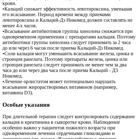
крови.
•Кальций снижает эффективность левотироксина, уменьшая
его всасывание. Период времени между приемами
левотироксина и Кальций-Дз Никомед должен составлять не
менее 4-х часов.
•Всасывание антибиотиков группы хинолона снижается при
одновременном применении с препаратами кальция. Поэтому
антибиотики группы хинолона следует принимать за 2 часа
до или через 6 часов после приема Кальций-Дз Никомед.
•Соли кальция могут уменьшить всасывание железа, цинка и
стронция ранелата. Поэтому препараты железа, цинка или
стронция ранелата следует принимать не менее чем за два
часа до или через два часа после приема Кальций - Д3
Никомед.
•Лечение орлистатом может потенциально нарушать
всасывание жирорастворимых витаминов (например,
витамина D3).
Особые указания
При длительной терапии следует контролировать содержание
кальция и креатинина в сыворотке крови. Наблюдение
особенно важно у пациентов пожилого возраста при
одновременном лечении сердечными гликозидами и
диуретиками (см. раздел «Взаимодействие с другими