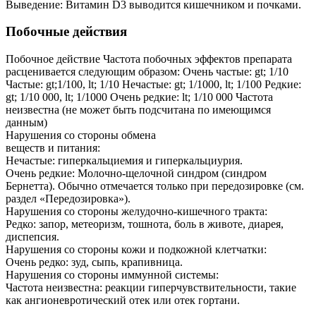
Выведение: Витамин D3 выводится кишечником и почками.
Побочные действия
Побочное действие Частота побочных эффектов препарата
расценивается следующим образом: Очень частые: gt; 1/10
Частые: gt;1/100, lt; 1/10 Нечастые: gt; 1/1000, lt; 1/100 Редкие:
gt; 1/10 000, lt; 1/1000 Очень редкие: lt; 1/10 000 Частота
неизвестна (не может быть подсчитана по имеющимся
данным)
Нарушения со стороны обмена
веществ и питания:
Нечастые: гиперкальциемия и гиперкальциурия.
Очень редкие: Молочно-щелочной синдром (синдром
Бернетта). Обычно отмечается только при передозировке (см.
раздел «Передозировка»).
Нарушения со стороны желудочно-кишечного тракта:
Редко: запор, метеоризм, тошнота, боль в животе, диарея,
диспепсия.
Нарушения со стороны кожи и подкожной клетчатки:
Очень редко: зуд, сыпь, крапивница.
Нарушения со стороны иммунной системы:
Частота неизвестна: реакции гиперчувствительности, такие
как ангионевротический отек или отек гортани.