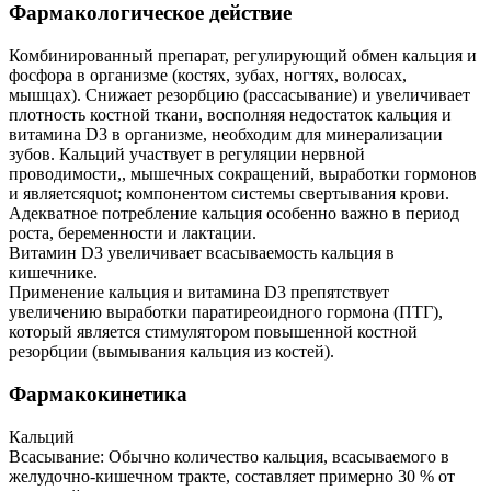
Фармакологическое действие
Комбинированный препарат, регулирующий обмен кальция и
фосфора в организме (костях, зубах, ногтях, волосах,
мышцах). Снижает резорбцию (рассасывание) и увеличивает
плотность костной ткани, восполняя недостаток кальция и
витамина D3 в организме, необходим для минерализации
зубов. Кальций участвует в регуляции нервной
проводимости,, мышечных сокращений, выработки гормонов
и являетсяquot; компонентом системы свертывания крови.
Адекватное потребление кальция особенно важно в период
роста, беременности и лактации.
Витамин D3 увеличивает всасываемость кальция в
кишечнике.
Применение кальция и витамина D3 препятствует
увеличению выработки паратиреоидного гормона (ПТГ),
который является стимулятором повышенной костной
резорбции (вымывания кальция из костей).
Фармакокинетика
Кальций
Всасывание: Обычно количество кальция, всасываемого в
желудочно-кишечном тракте, составляет примерно 30 % от