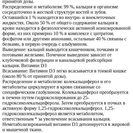
принятой дозы.
Распределение и метаболизм: 99 %, кальция в организме
сосредоточено в жесткой структуре костей и зубов.
Оставшийся 1 % находится во внутри- и внеклеточных
жидкостях. Около 50 % от общего содержание кальция в
крови находится в физиологически активной ионизированной
форме, из них примерно 10 % в комплексе с цитратом,
фосфатом или другими анионами, остальные 40 % связаны с
белками, в первую очередь с альбумином.
Выведение: кальций выводится кишечником, почками и
потовыми железами. Почечное выведение зависит от
клубочковой фильтрации и канальцевой реабсорбции
кальция. Витамин D3
Всасывание: Витамин D3 легко всасывается в тонкой кишке
(около 80 % от принятой дозы).
Распределение и метаболизм: колекальциферол и его
метаболиты циркулируют в крови связанные со
специфическим глобулином. Колекальциферол преобразуется
в печени путем гидроксилирования до 25-
гидроксиколекальциферола. Затем преобразуется в почках в
активную форму 1,25-гидроксиколекальциферол. 1,25-
гидроксиколекальциферол является метаболитом,
ответственным * за увеличение всасывания кальция.
Неметаболизированный витамин D3 депонируется в жировой
и мышечной ткани.