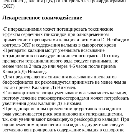
венозного давления (ЦВД) и контроль электрокардиограммы
(ЭКГ).
Лекарственное взаимодействие
•Г иперкальциемия может потенцировать токсические
эффекты сердечных гликозидов при одновременном
применении с препаратами кальция и витамина D. Необходим
контроль ЭКГ и содержания кальция в сыворотке крови.
•Препараты кальция могут уменьшать всасывание
тетрациклинов из желудочно-кишечного тракта. Поэтому
препараты тетрациклинового ряда следует принимать не
менее чем за 2 часа до или через 4-6 часов после приема
Кальций-Дз Никомед.
•Для предотвращения снижения всасывания препаратов
бисфосфонатов их рекомендуется принимать не менее чем за
час до приема Кальций-Дз Никомед.
•Г люкокортикостероиды уменьшают всасываемость кальция,
поэтому лечение глюкокортикостероидами может потребовать
увеличения дозы Кальций-Дз Никомед.
•При одновременном применении диуретиков тиазидного
ряда увеличивается риск возникновения гиперкальциемии,
т.к. они увеличивают канальцевую реабсорбцию кальция. При
одновременном применении тиазидных диуретиков следует
регулярно контролировать содержание кальция в сыворотке