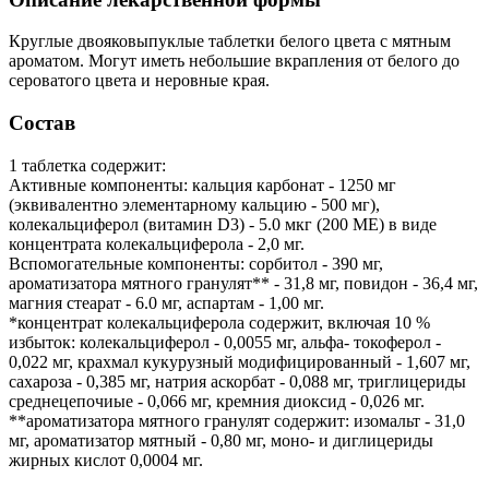
Круглые двояковыпуклые таблетки белого цвета с мятным
ароматом. Могут иметь небольшие вкрапления от белого до
сероватого цвета и неровные края.
Состав
1 таблетка содержит:
Активные компоненты: кальция карбонат - 1250 мг
(эквивалентно элементарному кальцию - 500 мг),
колекальциферол (витамин D3) - 5.0 мкг (200 ME) в виде
концентрата колекальциферола - 2,0 мг.
Вспомогательные компоненты: сорбитол - 390 мг,
ароматизатора мятного гранулят** - 31,8 мг, повидон - 36,4 мг,
магния стеарат - 6.0 мг, аспартам - 1,00 мг.
*концентрат колекальциферола содержит, включая 10 %
избыток: колекальциферол - 0,0055 мг, альфа- токоферол -
0,022 мг, крахмал кукурузный модифицированный - 1,607 мг,
сахароза - 0,385 мг, натрия аскорбат - 0,088 мг, триглицериды
среднецепочиые - 0,066 мг, кремния диоксид - 0,026 мг.
**ароматизатора мятного гранулят содержит: изомальт - 31,0
мг, ароматизатор мятный - 0,80 мг, моно- и диглицериды
жирных кислот 0,0004 мг.