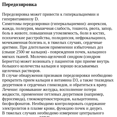
Передозировка
Передозировка может привести к гиперкальциемии и
гипервитаминозу D.
Симптомы передозировки (гиперкальциемии): анорексия,
жажда, полиурия, мышечная слабость, тошнота, рвота, запор,
боль в животе, повышенная утомляемость, боли в костях,
психические расстройства, полидипсия, нефрокальциноз,
мочекаменная болезнь и, в тяжелых случаях, сердечные
аритмии. При длительном применении избыточных доз
(свыше 2500 мг кальция) - повреждения почек, кальциноз
мягких тканей. Молочно-щелочной синдром (синдром
Бернетта) может возникать у пациентов при приеме внутрь
большого количества кальция и хорошо всасываемых
щелочных растворов.
В случае обнаружения признаков передозировки необходимо
прекратить прием кальция и витамина D3, а также тиазидных
диуретиков и сердечных гликозидов, и обратиться к врачу.
Лечение: промывание желудка, восполнение потери
жидкости, применение петлевых диуретиков (например,
фуросемида), глюкокортикостероидов, кальцитонина,
бисфосфонатов. Необходимо контролировать содержание
электролитов в плазме крови, функцию почек и диурез.
В тяжелых случаях необходимо измерение центрального