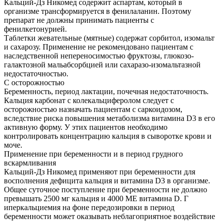
Кальций-Дз Никомед содержит аспартам, который в
организме трансформируется в фенилаланин. Поэтому
препарат не должны принимать пациенты с
фенилкетонурией.
Таблетки жевательные (мятные) содержат сорбитол, изомальт
и сахарозу. Применение не рекомендовано пациентам с
наследственной непереносимостью фруктозы, глюкозо-
галактозной мальабсорбцией или сахаразо-изомальтазной
недостаточностью.
С осторожностью
Беременность, период лактации, почечная недостаточность.
Кальция карбонат с колекальциферолом следует с
осторожностью назначать пациентам с саркоидозом,
вследствие риска повышения метаболизма витамина D3 в его
активную форму. У этих пациентов необходимо
контролировать концентрацию кальция в сыворотке крови и
моче.
Применение при беременности и в период грудного
вскармливания
Кальций-Дз Никомед применяют при беременности для
восполнения дефицита кальция и витамина D3 в организме.
Общее суточное поступление при беременности не должно
превышать 2500 мг кальция и 4000 ME витамина D. Г
иперкальциемия на фоне передозировки в период
беременности может оказывать неблагоприятное воздействие