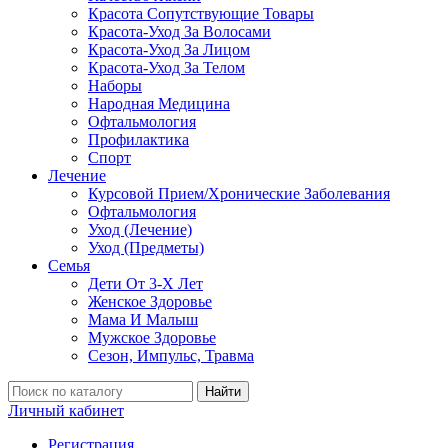
Красота Сопутствующие Товары
Красота-Уход За Волосами
Красота-Уход За Лицом
Красота-Уход За Телом
Наборы
Народная Медицина
Офтальмология
Профилактика
Спорт
Лечение
Курсовой Прием/Хронические Заболевания
Офтальмология
Уход (Лечение)
Уход (Предметы)
Семья
Дети От 3-Х Лет
Женское Здоровье
Мама И Малыш
Мужское Здоровье
Сезон, Импульс, Травма
Найти
Личный кабинет
Регистрация