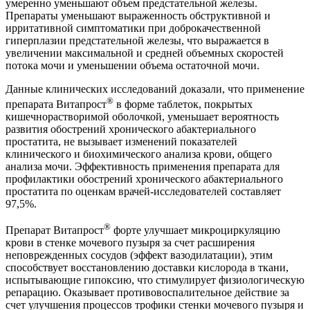
умеренно уменьшают объем предстательной железы.
Препараты уменьшают выраженность обструктивной и
ирритативной симптоматики при доброкачественной
гиперплазии предстательной железы, что выражается в
увеличении максимальной и средней объемных скоростей
потока мочи и уменьшении объема остаточной мочи.
Данные клинических исследований доказали, что применение
®
препарата Витапрост
в форме таблеток, покрытых
кишечнорастворимой оболочкой, уменьшает вероятность
развития обострений хронического абактериального
простатита, не вызывает изменений показателей
клинического и биохимического анализа крови, общего
анализа мочи. Эффективность применения препарата для
профилактики обострений хронического абактериального
простатита по оценкам врачей-исследователей составляет
97,5%.
®
Препарат Витапрост
форте улучшает микроциркуляцию
крови в стенке мочевого пузыря за счет расширения
неповрежденных сосудов (эффект вазодилатации), этим
способствует восстановлению доставки кислорода в ткани,
испытывающие гипоксию, что стимулирует физиологическую
репарацию. Оказывает противовоспалительное действие за
счет улучшения процессов трофики стенки мочевого пузыря и