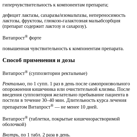
гиперчувствительность к компонентам препарата;
дефицит лактазы, сахаразы/изомальтазы, непереносимость
лактозы, фруктозы, глюкозо-галактозная мальабсорбция
(препарат содержит лактозу и сахарозу).
®
Витапрост
форте
повышенная чувствительность к компонентам препарата.
Способ применения и дозы
®
Витапрост
(суппозитории ректальные)
Ректально,
по 1 супп. 1 раз в день после самопроизвольного
опорожнения кишечника или очистительной клизмы. После
введения суппозитория желательно пребывание пациента в
постели в течение 30–40 мин. Длительность курса лечения
®
препаратом Витапрост
— не менее 10 дней.
®
Витапрост
(таблетки, покрытые кишечнорастворимой
оболочкой)
Внутрь,
по 1 табл. 2 раза в день.