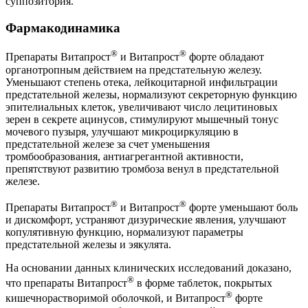
суппозитория.
Фармакодинамика
®
®
Препараты Витапрост
и Витапрост
форте обладают
органотропным действием на предстательную железу.
Уменьшают степень отека, лейкоцитарной инфильтрации
предстательной железы, нормализуют секреторную функцию
эпителиальных клеток, увеличивают число лецитиновых
зерен в секрете ацинусов, стимулируют мышечный тонус
мочевого пузыря, улучшают микроциркуляцию в
предстательной железе за счет уменьшения
тромбообразования, антиагрегантной активности,
препятствуют развитию тромбоза венул в предстательной
железе.
®
®
Препараты Витапрост
и Витапрост
форте уменьшают боль
и дискомфорт, устраняют дизурические явления, улучшают
копулятивную функцию, нормализуют параметры
предстательной железы и эякулята.
На основании данных клинических исследований доказано,
®
что препараты Витапрост
в форме таблеток, покрытых
®
кишечнорастворимой оболочкой, и Витапрост
форте