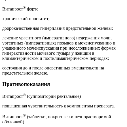
®
Витапрост
форте
хронический простатит;
доброкачественная гиперплазия предстательной железы;
лечение ургентного (императивного) недержания мочи,
ургентных (императивных) позывов к мочеиспусканию и
учащенного мочеиспускания при неосложненных формах
гиперактивности мочевого пузыря у женщин в
климактерическом и постклимактерическом периодах;
состояния до и после оперативных вмешательств на
предстательной железе.
Противопоказания
®
Витапрост
(суппозитории ректальные)
повышенная чувствительность к компонентам препарата.
®
Витапрост
(таблетки, покрытые кишечнорастворимой
оболочкой)