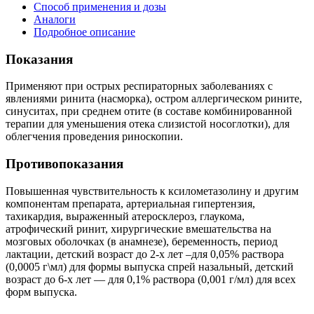
Способ применения и дозы
Аналоги
Подробное описание
Показания
Применяют при острых респираторных заболеваниях с
явлениями ринита (насморка), остром аллергическом рините,
синуситах, при среднем отите (в составе комбинированной
терапии для уменьшения отека слизистой носоглотки), для
облегчения проведения риноскопии.
Противопоказания
Повышенная чувствительность к ксилометазолину и другим
компонентам препарата, артериальная гипертензия,
тахикардия, выраженный атеросклероз, глаукома,
атрофический ринит, хирургические вмешательства на
мозговых оболочках (в анамнезе), беременность, период
лактации, детский возраст до 2-х лет –для 0,05% раствора
(0,0005 г\мл) для формы выпуска спрей назальный, детский
возраст до 6-х лет — для 0,1% раствора (0,001 г/мл) для всех
форм выпуска.