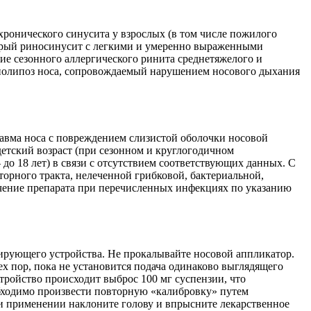
 хронического синусита у взрослых (в том числе пожилого
 острый риносинусит с легкими и умеренно выраженными
ние сезонного аллергического ринита среднетяжелого и
 - полипоз носа, сопровождаемый нарушением носового дыхания
травма носа с повреждением слизистой оболочки носовой
детский возраст (при сезонном и круглогодичном
– до 18 лет) в связи с отсутствием соответствующих данных. С
орного тракта, нелеченной грибковой, бактериальной,
ачение препарата при перечисленных инфекциях по указанию
зирующего устройства. Не прокалывайте носовой аппликатор.
х пор, пока не установится подача одинаково выглядящего
тройство происходит выброс 100 мг суспензии, что
обходимо произвести повторную «калибровку» путем
и применении наклоните голову и впрысните лекарственное