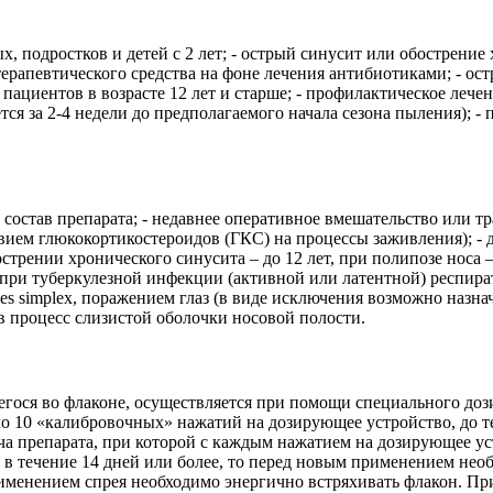
, подростков и детей с 2 лет; - острый синусит или обострение
го терапевтического средства на фоне лечения антибиотиками; -
ациентов в возрасте 12 лет и старше; - профилактическое лече
ется за 2-4 недели до предполагаемого начала сезона пыления);
в состав препарата; - недавнее оперативное вмешательство или 
вием глюкокортикостероидов (ГКС) на процессы заживления); - 
острении хронического синусита – до 12 лет, при полипозе носа 
при туберкулезной инфекции (активной или латентной) респират
s simplex, поражением глаз (в виде исключения возможно назн
в процесс слизистой оболочки носовой полости.
егося во флаконе, осуществляется при помощи специального до
 10 «калибровочных» нажатий на дозирующее устройство, до те
ча препарата, при которой с каждым нажатием на дозирующее ус
ся в течение 14 дней или более, то перед новым применением не
менением спрея необходимо энергично встряхивать флакон. Пр