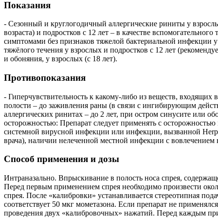
Показания
- Сезонный и круглогодичный аллергические риниты у взрослых
возраста) и подростков с 12 лет – в качестве вспомогательно
симптомами без признаков тяжелой бактериальной инфекции у п
тяжёлого течения у взрослых и подростков с 12 лет (рекоменду
и обоняния, у взрослых (с 18 лет).
Противопоказания
- Гиперчувствительность к какому-либо из веществ, входящих 
полости – до заживления раны (в связи с ингибирующим дейст
аллергических ринитах – до 2 лет, при остром синусите или об
осторожностью: Препарат следует применять с осторожностью 
системной вирусной инфекции или инфекции, вызванной Herpe
врача), наличии нелеченной местной инфекции с вовлечением 
Способ применения и дозы
Интраназально. Впрыскивание в полость носа спрея, содержащ
Перед первым применением спрея необходимо произвести около
спрея. После «калибровки» устанавливается стереотипная пода
соответствует 50 мкг мометазона. Если препарат не применял
проведения двух «калибровочных» нажатий. Перед каждым при