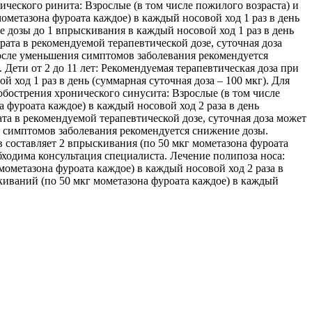
ического ринита: Взрослые (в том числе пожилого возраста) и
мометазона фуроата каждое) в каждый носовой ход 1 раз в день
 дозы до 1 впрыскивания в каждый носовой ход 1 раз в день
рата в рекомендуемой терапевтической дозе, суточная доза
 После уменьшения симптомов заболевания рекомендуется
Дети от 2 до 11 лет: Рекомендуемая терапевтическая доза при
 ход 1 раз в день (суммарная суточная доза – 100 мкг). Для
обострения хронического синусита: Взрослые (в том числе
а фуроата каждое) в каждый носовой ход 2 раза в день
та в рекомендуемой терапевтической дозе, суточная доза может
ия симптомов заболевания рекомендуется снижение дозы.
 составляет 2 впрыскивания (по 50 мкг мометазона фуроата
бходима консультация специалиста. Лечение полипоза носа:
 мометазона фуроата каждое) в каждый носовой ход 2 раза в
киваний (по 50 мкг мометазона фуроата каждое) в каждый