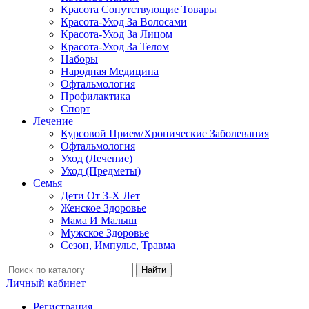
Красота Сопутствующие Товары
Красота-Уход За Волосами
Красота-Уход За Лицом
Красота-Уход За Телом
Наборы
Народная Медицина
Офтальмология
Профилактика
Спорт
Лечение
Курсовой Прием/Хронические Заболевания
Офтальмология
Уход (Лечение)
Уход (Предметы)
Семья
Дети От 3-Х Лет
Женское Здоровье
Мама И Малыш
Мужское Здоровье
Сезон, Импульс, Травма
Найти
Личный кабинет
Регистрация