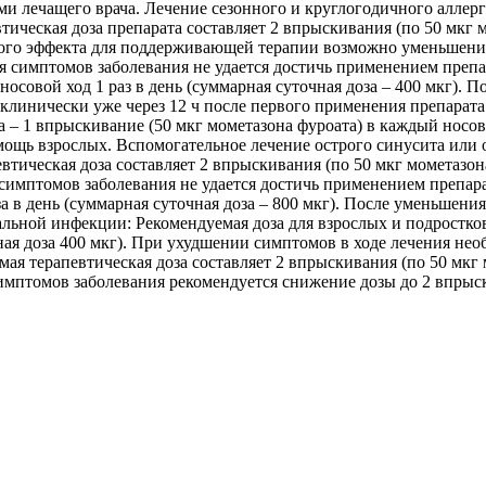
ми лечащего врача. Лечение сезонного и круглогодичного аллерг
тическая доза препарата составляет 2 впрыскивания (по 50 мкг 
бного эффекта для поддерживающей терапии возможно уменьшение
ия симптомов заболевания не удается достичь применением препа
осовой ход 1 раз в день (суммарная суточная доза – 400 мкг).
линически уже через 12 ч после первого применения препарата. 
– 1 впрыскивание (50 мкг мометазона фуроата) в каждый носовой
мощь взрослых. Вспомогательное лечение острого синусита или 
евтическая доза составляет 2 впрыскивания (по 50 мкг мометазон
я симптомов заболевания не удается достичь применением препара
а в день (суммарная суточная доза – 800 мкг). После уменьшен
льной инфекции: Рекомендуемая доза для взрослых и подростков
ная доза 400 мкг). При ухудшении симптомов в ходе лечения нео
емая терапевтическая доза составляет 2 впрыскивания (по 50 мкг
симптомов заболевания рекомендуется снижение дозы до 2 впрыс