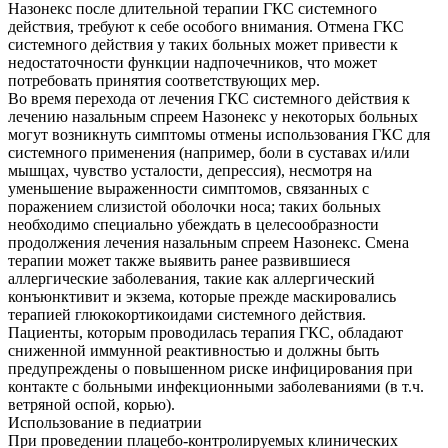
Назонекс после длительной терапии ГКС системного
действия, требуют к себе особого внимания. Отмена ГКС
системного действия у таких больных может привести к
недостаточности функции надпочечников, что может
потребовать принятия соответствующих мер.
Во время перехода от лечения ГКС системного действия к
лечению назальным спреем Назонекс у некоторых больных
могут возникнуть симптомы отмены использования ГКС для
системного применения (например, боли в суставах и/или
мышцах, чувство усталости, депрессия), несмотря на
уменьшение выраженности симптомов, связанных с
поражением слизистой оболочки носа; таких больных
необходимо специально убеждать в целесообразности
продолжения лечения назальным спреем Назонекс. Смена
терапии может также выявить ранее развившиеся
аллергические заболевания, такие как аллергический
конъюнктивит и экзема, которые прежде маскировались
терапией глюкокортикоидами системного действия.
Пациенты, которым проводилась терапия ГКС, обладают
сниженной иммунной реактивностью и должны быть
предупреждены о повышенном риске инфицирования при
контакте с больными инфекционными заболеваниями (в т.ч.
ветряной оспой, корью).
Использование в педиатрии
При проведении плацебо-контролируемых клинических