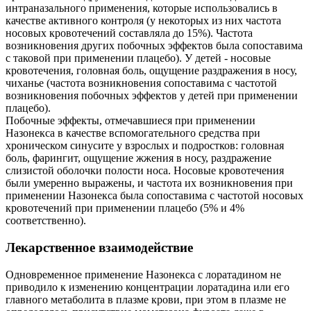
интраназального применения, которые использовались в
качестве активного контроля (у некоторых из них частота
носовых кровотечений составляла до 15%). Частота
возникновения других побочных эффектов была сопоставима
с таковой при применении плацебо). У детей - носовые
кровотечения, головная боль, ощущение раздражения в носу,
чиханье (частота возникновения сопоставима с частотой
возникновения побочных эффектов у детей при применении
плацебо).
Побочные эффекты, отмечавшиеся при применении
Назонекса в качестве вспомогательного средства при
хроническом синусите у взрослых и подростков: головная
боль, фарингит, ощущение жжения в носу, раздражение
слизистой оболочки полости носа. Носовые кровотечения
были умеренно выражены, и частота их возникновения при
применении Назонекса была сопоставима с частотой носовых
кровотечений при применении плацебо (5% и 4%
соответственно).
Лекарственное взаимодействие
Одновременное применение Назонекса с лоратадином не
приводило к изменению концентрации лоратадина или его
главного метаболита в плазме крови, при этом в плазме не