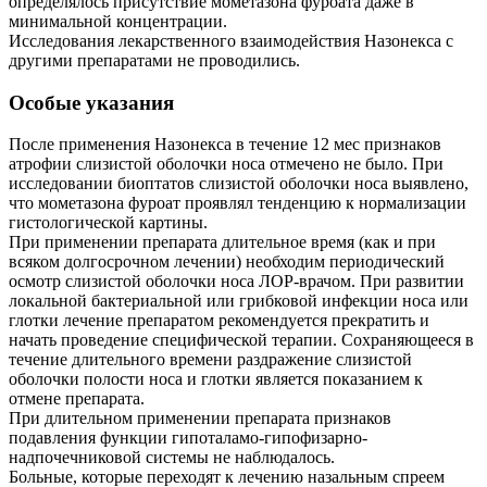
определялось присутствие мометазона фуроата даже в
минимальной концентрации.
Исследования лекарственного взаимодействия Назонекса с
другими препаратами не проводились.
Особые указания
После применения Назонекса в течение 12 мес признаков
атрофии слизистой оболочки носа отмечено не было. При
исследовании биоптатов слизистой оболочки носа выявлено,
что мометазона фуроат проявлял тенденцию к нормализации
гистологической картины.
При применении препарата длительное время (как и при
всяком долгосрочном лечении) необходим периодический
осмотр слизистой оболочки носа ЛОР-врачом. При развитии
локальной бактериальной или грибковой инфекции носа или
глотки лечение препаратом рекомендуется прекратить и
начать проведение специфической терапии. Сохраняющееся в
течение длительного времени раздражение слизистой
оболочки полости носа и глотки является показанием к
отмене препарата.
При длительном применении препарата признаков
подавления функции гипоталамо-гипофизарно-
надпочечниковой системы не наблюдалось.
Больные, которые переходят к лечению назальным спреем