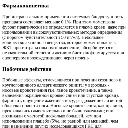
Фармакокинетика
При интраназальном применении системная биодоступность
препарата составляет меньше 0.1%. При этом мометазона
фуроат практически не определяется в плазме крови, даже при
использовании высокочувствительных методов определения
(с порогом чувствительности 50 пг/мл). Небольшое
количество активного вещества, которое может попасть в
ЖКТ при интраназальном применении, абсорбируется в
незначительной степени и активно биотрансформируется при
quot;первом прохожденииquot; через печень
Побочные действия
Побочные эффекты, отмечавшиеся при лечении сезонного и
круглогодичного аллергического ринита: у взрослых -
носовые кровотечения (т.е. явное кровотечение, а также
выделения окрашенной кровью слизи или сгустков крови),
фарингит, ощущение жжения в носу; раздражение слизистой
оболочки полости носа. Носовые кровотечения, как правило,
прекращались самостоятельно и не были тяжелыми; они
возникали с частотой несколько большей, чем при
использовании плацебо (5%), но равной или меньшей, чем
при назначении других исследовавшихся ГКС для