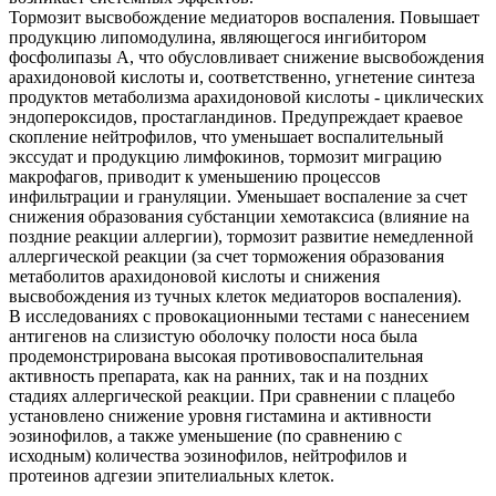
Тормозит высвобождение медиаторов воспаления. Повышает
продукцию липомодулина, являющегося ингибитором
фосфолипазы А, что обусловливает снижение высвобождения
арахидоновой кислоты и, соответственно, угнетение синтеза
продуктов метаболизма арахидоновой кислоты - циклических
эндопероксидов, простагландинов. Предупреждает краевое
скопление нейтрофилов, что уменьшает воспалительный
экссудат и продукцию лимфокинов, тормозит миграцию
макрофагов, приводит к уменьшению процессов
инфильтрации и грануляции. Уменьшает воспаление за счет
снижения образования субстанции хемотаксиса (влияние на
поздние реакции аллергии), тормозит развитие немедленной
аллергической реакции (за счет торможения образования
метаболитов арахидоновой кислоты и снижения
высвобождения из тучных клеток медиаторов воспаления).
В исследованиях с провокационными тестами с нанесением
антигенов на слизистую оболочку полости носа была
продемонстрирована высокая противовоспалительная
активность препарата, как на ранних, так и на поздних
стадиях аллергической реакции. При сравнении с плацебо
установлено снижение уровня гистамина и активности
эозинофилов, а также уменьшение (по сравнению с
исходным) количества эозинофилов, нейтрофилов и
протеинов адгезии эпителиальных клеток.