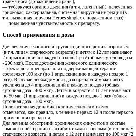
травма носа (до заживления раны);
— туберкулез органов дыхания (в т.ч. латентный), нелеченная
грибковая, бактериальная, системная вирусная инфекция (в
т.ч. вызванная вирусом Herpes simplex с поражением глаз);
— повышенная чувствительность к препарату.
Способ применения и дозы
Для лечения сезонного и круглогодичного ринита взрослым
(в т.ч. лицам старческого возраста) и детям с 12 лет назначают
2 впрыскивания в каждую ноздрю 1 раз/ (общая суточная доза
- 200 мкг). После достижения желаемого клинического
эффекта доза препарата для поддерживающей терапии
составляет 100 мкг (по 1 впрыскиванию в каждую ноздрю 1
раз/). В случае необходимости доза препарата может быть
увеличена до 4 впрыскиваний в каждую ноздрю (общая
суточная доза - 400 мкг). Детям в возрасте 2-11 лет назначают
по 50 мкг (1 впрыскивание) в каждую ноздрю 1 раз/ (общая
суточная доза - 100 мкг).
Положительная динамика клинических симптомов
отмечается, как правило, в течение первых 12 ч после первого
применения препарата.
Для лечения обострений хронических синуситов в составе
комплексной терапии с антибиотиками взрослым (в т.ч. лицам
старческого возраста) и детям с 12 лет назначают по 100 мкг (2