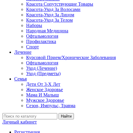
Красота Сопутствующие Товары
Красота-Уход За Волосами
Красота-Уход За Лицом
Красота-Уход За Телом
Наборы
Народная Медицина
Офтальмология
Профилактика
Спорт
Лечение
Курсовой Прием/Хронические Заболевания
Офтальмология
Уход (Лечение)
Уход (Предметы)
Семья
Дети От 3-Х Лет
Женское Здоровье
Мама И Малыш
Мужское Здоровье
Сезон, Импульс, Травма
Найти
Личный кабинет
Регистрация