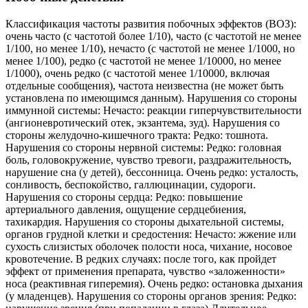
Классификация частоты развития побочных эффектов (ВОЗ):
очень часто (с частотой более 1/10), часто (с частотой не менее
1/100, но менее 1/10), нечасто (с частотой не менее 1/1000, но
менее 1/100), редко (с частотой не менее 1/10000, но менее
1/1000), очень редко (с частотой менее 1/10000, включая
отдельные сообщения), частота неизвестна (не может быть
установлена по имеющимся данным). Нарушения со стороны
иммунной системы: Нечасто: реакции гиперчувствительности
(ангионевротический отек, экзантема, зуд). Нарушения со
стороны желудочно-кишечного тракта: Редко: тошнота.
Нарушения со стороны нервной системы: Редко: головная
боль, головокружение, чувство тревоги, раздражительность,
нарушение сна (у детей), бессонница. Очень редко: усталость,
сонливость, беспокойство, галлюцинации, судороги.
Нарушения со стороны сердца: Редко: повышение
артериального давления, ощущение сердцебиения,
тахикардия. Нарушения со стороны дыхательной системы,
органов грудной клетки и средостения: Нечасто: жжение или
сухость слизистых оболочек полости носа, чихание, носовое
кровотечение. В редких случаях: после того, как пройдет
эффект от применения препарата, чувство «заложенности»
носа (реактивная гиперемия). Очень редко: остановка дыхания
(у младенцев). Нарушения со стороны органов зрения: Редко: