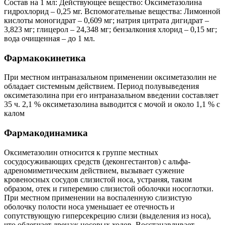
Состав на 1 мл: Действующее вещество: Оксиметазолина
гидрохлорид – 0,25 мг. Вспомогательные вещества: Лимонной
кислоты моногидрат – 0,609 мг; натрия цитрата дигидрат –
3,823 мг; глицерол – 24,348 мг; бензалкония хлорид – 0,15 мг;
вода очищенная – до 1 мл.
Фармакокинетика
При местном интраназальном применении оксиметазолин не
обладает системным действием. Период полувыведения
оксиметазолина при его интраназальном введении составляет
35 ч. 2,1 % оксиметазолина выводится с мочой и около 1,1 % с
калом
Фармакодинамика
Оксиметазолин относится к группе местных
сосудосуживающих средств (деконгестантов) с альфа-
адреномиметическим действием, вызывает сужение
кровеносных сосудов слизистой носа, устраняя, таким
образом, отек и гиперемию слизистой оболочки носоглотки.
При местном применении на воспаленную слизистую
оболочку полости носа уменьшает ее отечность и
сопутствующую гиперсекрецию слизи (выделения из носа),
что облегчает дренаж носовых ходов. Восстанавливает