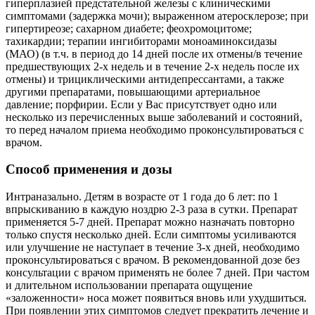
гиперплазией предстательной железы с клиническими
симптомами (задержка мочи); выраженном атеросклерозе; при
гипертиреозе; сахарном диабете; феохромоцитоме;
тахикардии; терапии ингибиторами моноаминоксидазы
(МАО) (в т.ч. в период до 14 дней после их отмены/в течение
предшествующих 2-х недель и в течение 2-х недель после их
отмены) и трициклическими антидепрессантами, а также
другими препаратами, повышающими артериальное
давление; порфирии. Если у Вас присутствует одно или
несколько из перечисленных выше заболеваний и состояний,
то перед началом приема необходимо проконсультироваться с
врачом.
Способ применения и дозы
Интраназально. Детям в возрасте от 1 года до 6 лет: по 1
впрыскиванию в каждую ноздрю 2-3 раза в сутки. Препарат
применяется 5-7 дней. Препарат можно назначать повторно
только спустя несколько дней. Если симптомы усиливаются
или улучшение не наступает в течение 3-х дней, необходимо
проконсультироваться с врачом. В рекомендованной дозе без
консультации с врачом применять не более 7 дней. При частом
и длительном использовании препарата ощущение
«заложенности» носа может появиться вновь или ухудшиться.
При появлении этих симптомов следует прекратить лечение и