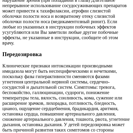
нарушение зрения (при попадании в глаза) Длительное
непрерывное использование сосудосуживающих препаратов
может привести к тахифилаксии, атрофии слизистой
оболочки полости носа и возвратному отеку слизистой
оболочки полости носа (медикаментозный ринит). Если
любые из указанных в инструкции побочных эффектов
усугубляются или Вы заметили любые другие побочные
эффекты, не указанные в инструкции, сообщите об этом
врачу.
Передозировка
Клинические признаки интоксикации производными
имидазола могут быть неспецифическими и нечеткими,
поскольку фазы гиперактивности сменяются фазами
угнетения центральной нервной системы, сердечно-
сосудистой и дыхательной систем. Симптомы: тревога,
беспокойство, галлюцинации, судороги, понижение
температуры тела, вялость, сонливость, кома, сужение или
расширение зрачков, лихорадка, потливость, бледность,
цианоз, ощущение сердцебиения, брадикардия, аритмия,
остановка сердца, повышение артериального давления,
снижение артериального давления, тошнота, рвота, угнетение
дыхания, остановка дыхания. У детей передозировка может
быть причиной развития таких симптомов со стороны