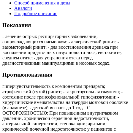
Способ применения и дозы
Аналоги
Подробное описание
Показания
- лечение острых респираторных заболеваний,
сопровождающихся насморком; - аллергический ринит; -
вазомоторный ринит; - для восстановления дренажа при
воспалении придаточных пазух полости носа, евстахиите,
среднем отите; - для устранения отека перед
диагностическими манипуляциями в носовых ходах.
Противопоказания
гиперчувствительность к компонентам препарата; -
атрофический (сухой) ринит; - закрытоугольная глаукома; -
состояние после транссфеноидальной гипофизэктомии; -
хирургические вмешательства на твердой мозговой оболочке
(в анамнезе); - детский возраст до 1 года. С
ОСТОРОЖНОСТЬЮ: При повышенном внутриглазном
давлении, хронической сердечной недостаточности,
артериальной гипертензии, стенокардии; аритмии;
хронической почечной недостаточности; у пациентов с