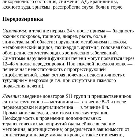
лихорадочного состояния, снижения АД, крапивницы,
кожного зуда, эритемы, расстройства слуха, боли в горле.
Передозировка
Симптомы:
в течение первых 24 ч после приема — бледность
кожных покровов, тошнота, диарея, рвота, боль в
эпигастральной области; нарушение метаболизма глюкозы,
метаболический ацидоз, тахикардия, аритмия, головная боль,
обострение сопутствующих хронических заболеваний.
Симптомы нарушения функции печени могут появиться через
12–48 ч после передозировки. При тяжелой передозировке —
печеночная недостаточность с прогрессирующей
энцефалопатией, кома; острая почечная недостаточность с
тубулярным некрозом (в т.ч. при отсутствии тяжелого
поражения печени).
Лечение:
введение донаторов SH-групп и предшественников
синтеза глутатиона — метионина — в течение 8–9 ч после
передозировки и ацетилцистеина — в течение 8 ч.
Промывание желудка, симптоматическая терапия.
Необходимость в проведении дополнительных
терапевтических мероприятий (дальнейшее введение
метионина, ацетилцистеина) определяется в зависимости от
концентрации парацетамола в крови, а также от времени,