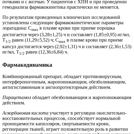
почками и с желчью. У пациентов с ХПН и при проведении
гемодиализа фармакокинетика практически не меняется.
По результатам проведенных клинических исследований
установлены следующие фармакокинетические параметры
лоратадина: C
в плазме крови при приеме порошка
max
достигается через (3,28±1,25) ч и составляет (1,85±0,95) нг/мл,
T
равен (11,29±5,52) ч; C
в плазме крови при приеме
1/2
max
капсул достигается через (2,92±1,31) ч и составляет (2,36±1,53)
нг/мл, T
равен (12,36±6,84) ч.
1/2
Фармакодинамика
Комбинированный препарат, обладает противовирусным,
интерфероногенным, жаропонижающим, обезболивающим,
антигистаминным и ангиопротекторным действием.
Парацетамол
обладает обезболивающим и жаропонижающим
действием.
Аскорбиновая кислота
участвует в регуляции окислительно-
восстановительных процессов, способствует нормальной
проницаемости капилляров, свертываемости крови,
регенерации тканей, играет положительную роль в развитии