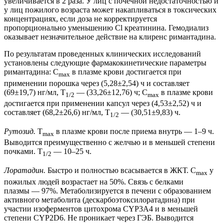
увеличивается в 2 раза. У лиц с почечной недостаточностью и
у лиц пожилого возраста может накапливаться в токсических
концентрациях, если доза не корректируется
пропорционально уменьшению Cl креатинина. Гемодиализ
оказывает незначительное действие на клиренс римантадина.
По результатам проведенных клинических исследований
установлены следующие фармакокинетические параметры
римантадина: C
в плазме крови достигается при
max
применении порошка через (5,28±2,54) ч и составляет
(69±19,7) нг/мл, T
— (33,26±12,76) ч; C
в плазме крови
1/2
max
достигается при применении капсул через (4,53±2,52) ч и
составляет (68,2±26,6) нг/мл, T
— (30,51±9,83) ч.
1/2
Рутозид.
T
в плазме крови после приема внутрь — 1–9 ч.
max
Выводится преимущественно с желчью и в меньшей степени
почками. T
— 10–25 ч.
1/2
Лоpaтадин.
Быстро и полностью всасывается в ЖКТ. C
у
max
пожилых людей возрастает на 50%. Связь с белками
плазмы — 97%. Метаболизируется в печени с образованием
активного метаболита (дескарбоэтоксилоратадина) при
участии изоферментов цитохрома CYP3A4 и в меньшей
степени CYP2D6. Не проникает через ГЭБ. Выводится