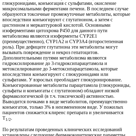
глюкуронидами, конъюгация с сульфатами, окисление
микросомальными ферментами печени. В последнем случае
образуются токсичные промежуточные метаболиты, которые
впоследствии конъюгируют с глутатионом, а затем с
цистеином и меркаптуровой кислотой. Основными
изоферментами цитохрома Р450 для данного пути
метаболизма являются изоферменты CYP2E1
(преимущественно), CYP1A2 и CYP3A4 (второстепенная
роль). При дефиците глутатиона эти метаболиты могут
вызывать повреждение и некроз гепатоцитов.
Дополнительными путями метаболизма являются
гидроксилирование до 3-гидроксипарацетамола и
метоксилирование до 3-метоксипарацетамола, которые
впоследствии конъюгируют с глюкуронидами или
сульфатами. У взрослых преобладает глюкуронирование.
Конъюгированные метаболиты парацетамола (глюкурониды,
сульфаты и конъюгаты с глутатионом) обладают низкой
фармакологической (в т.ч. токсической) активностью.
Выводится почками в виде метаболитов, преимущественно
конъюгатов, только 3% в неизмененном виде. У пожилых
пациентов снижается клиренс препарата и увеличивается
T
.
1/2
По результатам проведенных клинических исследований
установлены следующие фармакокинетические параметры