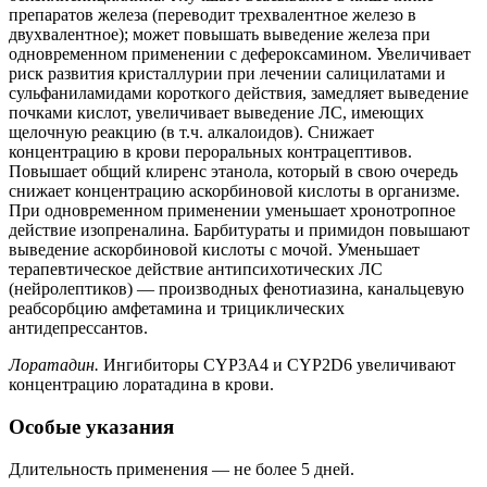
препаратов железа (переводит трехвалентное железо в
двухвалентное); может повышать выведение железа при
одновременном применении с дефероксамином. Увеличивает
риск развития кристаллурии при лечении салицилатами и
сульфаниламидами короткого действия, замедляет выведение
почками кислот, увеличивает выведение ЛС, имеющих
щелочную реакцию (в т.ч. алкалоидов). Снижает
концентрацию в крови пероральных контрацептивов.
Повышает общий клиренс этанола, который в свою очередь
снижает концентрацию аскорбиновой кислоты в организме.
При одновременном применении уменьшает хронотропное
действие изопреналина. Барбитураты и примидон повышают
выведение аскорбиновой кислоты с мочой. Уменьшает
терапевтическое действие антипсихотических ЛС
(нейролептиков) — производных фенотиазина, канальцевую
реабсорбцию амфетамина и трициклических
антидепрессантов.
Лоратадин.
Ингибиторы CYP3A4 и CYP2D6 увеличивают
концентрацию лоратадина в крови.
Особые указания
Длительность применения — не более 5 дней.