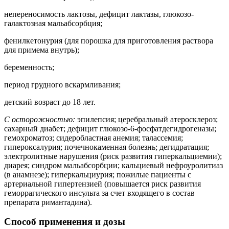
непереносимость лактозы, дефицит лактазы, глюкозо-
галактозная мальабсорбция;
фенилкетонурия (для порошка для приготовления раствора
для примема внутрь);
беременность;
период грудного вскармливания;
детский возраст до 18 лет.
С осторожностью:
эпилепсия; церебральный атеросклероз;
сахарный диабет; дефицит глюкозо-6-фосфатдегидрогеназы;
гемохроматоз; сидеробластная анемия; талассемия;
гипероксалурия; почечнокаменная болезнь; дегидратация;
электролитные нарушения (риск развития гиперкальциемии);
диарея; синдром мальабсорбции; кальциевый нефроуролитиаз
(в анамнезе); гиперкальциурия; пожилые пациенты с
артериальной гипертензией (повышается риск развития
геморрагического инсульта за счет входящего в состав
препарата римантадина).
Способ применения и дозы