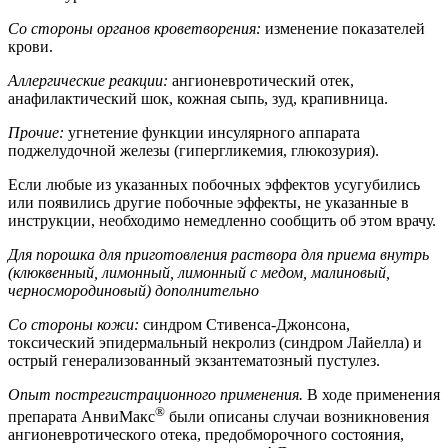
Со стороны органов кроветворения:
изменение показателей
крови.
Аллергические реакции:
ангионевротический отек,
анафилактический шок, кожная сыпь, зуд, крапивница.
Прочие:
угнетение функции инсулярного аппарата
поджелудочной железы (гипергликемия, глюкозурия).
Если любые из указанных побочных эффектов усугубились
или появились другие побочные эффекты, не указанные в
инструкции, необходимо немедленно сообщить об этом врачу.
Для порошка для приготовления раствора для приема внутрь
(клюквенный, лимонный, лимонный с медом, малиновый,
черносмородиновый) дополнительно
Со стороны кожи:
синдром Стивенса-Джонсона,
токсический эпидермальный некролиз (синдром Лайелла) и
острый генерализованный экзантематозный пустулез.
Опыт пострегистрационного применения.
В ходе применения
®
препарата АнвиМакс
были описаны случаи возникновения
ангионевротического отека, предобморочного состояния,