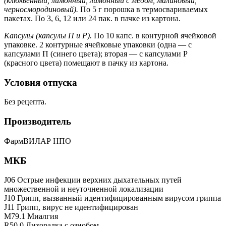
(клюквенный, лимонный, лимонный с медом, малиновый,
черносмородиновый).
По 5 г порошка в термосвариваемых
пакетах. По 3, 6, 12 или 24 пак. в пачке из картона.
Капсулы (капсулы П и Р).
По 10 капс. в контурной ячейковой
упаковке. 2 контурные ячейковые упаковки (одна — с
капсулами П (синего цвета); вторая — с капсулами Р
(красного цвета) помещают в пачку из картона.
Условия отпуска
Без рецепта.
Производитель
ФармВИЛАР НПО
МКБ
J06 Острые инфекции верхних дыхательных путей
множественной и неуточненной локализации
J10 Грипп, вызванный идентифицированным вирусом гриппа
J11 Грипп, вирус не идентифицирован
M79.1 Миалгия
R50.0 Лихорадка с ознобом