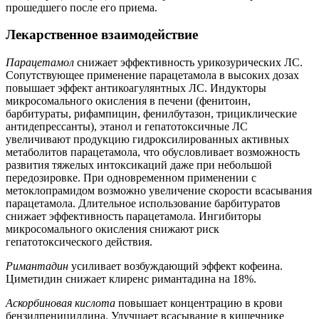
прошедшего после его приема.
Лекарственное взаимодействие
Парацетамол
снижает эффективность урикозурических ЛС.
Сопутствующее применение парацетамола в высоких дозах
повышает эффект антикоагулянтных ЛС. Индукторы
микросомального окисления в печени (фенитоин,
барбитураты, рифампицин, фенилбутазон, трициклические
антидепрессанты), этанол и гепатотоксичные ЛС
увеличивают продукцию гидроксилированных активных
метаболитов парацетамола, что обусловливает возможность
развития тяжелых интоксикаций даже при небольшой
передозировке. При одновременном применении с
метоклопрамидом возможно увеличение скорости всасывания
парацетамола. Длительное использование барбитуратов
снижает эффективность парацетамола. Ингибиторы
микросомального окисления снижают риск
гепатотоксического действия.
Римантадин
усиливает возбуждающий эффект кофеина.
Циметидин снижает клиренс римантадина на 18%.
Аскорбиновая кислота
повышает концентрацию в крови
бензилпенициллина. Улучшает всасывание в кишечнике