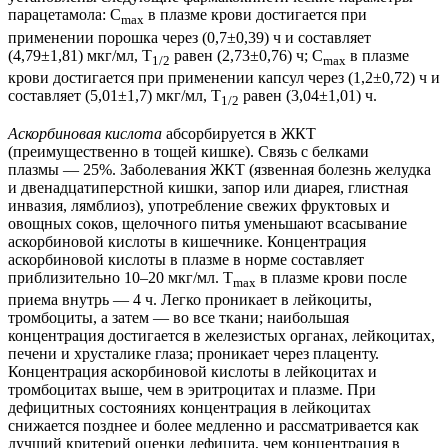
парацетамола: C
в плазме крови достигается при
max
применении порошка через (0,7±0,39) ч и составляет
(4,79±1,81) мкг/мл, T
равен (2,73±0,76) ч; C
в плазме
1/2
max
крови достигается при применении капсул через (1,2±0,72) ч и
составляет (5,01±1,7) мкг/мл, T
равен (3,04±1,01) ч.
1/2
Аскорбиновая кислота
абсорбируется в ЖКТ
(преимущественно в тощей кишке). Связь с белками
плазмы — 25%. Заболевания ЖКТ (язвенная болезнь желудка
и двенадцатиперстной кишки, запор или диарея, глистная
инвазия, лямблиоз), употребление свежих фруктовых и
овощных соков, щелочного питья уменьшают всасывание
аскорбиновой кислоты в кишечнике. Концентрация
аскорбиновой кислоты в плазме в норме составляет
приблизительно 10–20 мкг/мл. T
в плазме крови после
max
приема внутрь — 4 ч. Легко проникает в лейкоциты,
тромбоциты, а затем — во все ткани; наибольшая
концентрация достигается в железистых органах, лейкоцитах,
печени и хрусталике глаза; проникает через плаценту.
Концентрация аскорбиновой кислоты в лейкоцитах и
тромбоцитах выше, чем в эритроцитах и плазме. При
дефицитных состояниях концентрация в лейкоцитах
снижается позднее и более медленно и рассматривается как
лучший критерий оценки дефицита, чем концентрация в