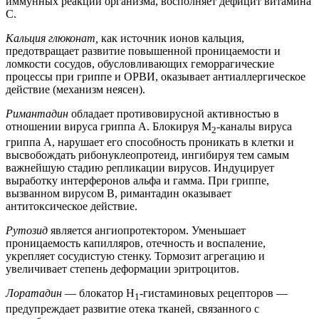
иммунных реакций организма, восполняет дефицит витамина
С.
Кальция глюконат,
как источник ионов кальция,
предотвращает развитие повышенной проницаемости и
ломкости сосудов, обусловливающих геморрагические
процессы при гриппе и ОРВИ, оказывает антиаллергическое
действие (механизм неясен).
Римантадин
обладает противовирусной активностью в
отношении вируса гриппа A. Блокируя М
-каналы вируса
2
гриппа А, нарушает его способность проникать в клетки и
высвобождать рибонуклеопротеид, ингибируя тем самым
важнейшую стадию репликации вирусов. Индуцирует
выработку интерферонов альфа и гамма. При гриппе,
вызванном вирусом В, римантадин оказывает
антитоксическое действие.
Рутозид
является ангиопротектором. Уменьшает
проницаемость капилляров, отечность и воспаление,
укрепляет сосудистую стенку. Тормозит агрегацию и
увеличивает степень деформации эритроцитов.
Лоратадин
— блокатор Н
-гистаминовых рецепторов —
1
предупреждает развитие отека тканей, связанного с