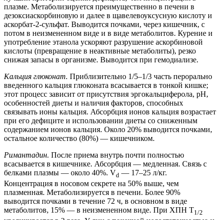
плазме. Метаболизируется преимущественно в печени в
дезоксиаскорбиновую и далее в щавелевоуксусную кислоту и
аскорбат-2-сульфат. Выводится почками, через кишечник, с
потом в неизмененном виде и в виде метаболитов. Курение и
употребление этанола ускоряют разрушение аскорбиновой
кислоты (превращение в неактивные метаболиты), резко
снижая запасы в организме. Выводится при гемодиализе.
Кальция глюконат.
Приблизительно 1/5–1/3 часть перорально
введенного кальция глюконата всасывается в тонкой кишке;
этот процесс зависит от присутствия эргокальциферола, рН,
особенностей диеты и наличия факторов, способных
связывать ионы кальция. Абсорбция ионов кальция возрастает
при его дефиците и использовании диеты со сниженным
содержанием ионов кальция. Около 20% выводится почками,
остальное количество (80%) — кишечником.
Римантадин.
После приема внутрь почти полностью
всасывается в кишечнике. Абсорбция — медленная. Связь с
белками плазмы — около 40%. V
— 17–25 л/кг.
d
Концентрация в носовом секрете на 50% выше, чем
плазменная. Метаболизируется в печени. Более 90%
выводится почками в течение 72 ч, в основном в виде
метаболитов, 15% — в неизмененном виде. При ХПН T
1/2