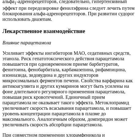
альфа
‑адренорецепторов, следовательно, гипертензивный
1
эффект при передозировке фенилэфрина следует лечить путем
блокирования альфа-адренорецепторов. При развитии судорог
использовать диазепам.
Лекарственное взаимодействие
Влияние парацетамола
Усиливает эффекты ингибиторов МАО, седативных средств,
этанола. Риск гепатотоксического действия парацетамола
повышается при одновременном приеме барбитуратов,
фенитоина, фенобарбитала, карбамазепина, рифампицина,
изониазида, зидовудина и других индукторов
микросомальных ферментов печени. Свойства варфарина как
антикоагулянта и других кумаринов могут быть усилены на
фоне длительного регулярного применения парацетамола,
повышая риск кровотечений. Единичный прием
парацетамола не оказывает такого эффекта. Метоклопрамид
увеличивает скорость всасывания парацетамола, и повышает
уровень концентрации парацетамола в плазме до
максимального. Аналогичным образом, домперидон может
увеличивать скорость абсорбции парацетамола.
При совместном применении хлорамфеникола и