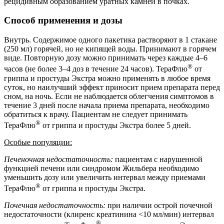
рецидивным образованием уратных камней в почках.
Способ применения и дозы
Внутрь. Содержимое одного пакетика растворяют в 1 стакане
(250 мл) горячей, но не кипящей воды. Принимают в горячем
виде. Повторную дозу можно принимать через каждые 4–6
®
часов (не более 3–4 доз в течение 24 часов). ТераФлю
от
гриппа и простуды Экстра можно применять в любое время
суток, но наилучший эффект приносит прием препарата перед
сном, на ночь. Если не наблюдается облегчения симптомов в
течение 3 дней после начала приема препарата, необходимо
обратиться к врачу. Пациентам не следует принимать
®
ТераФлю
от гриппа и простуды Экстра более 5 дней.
Особые популяции:
Печеночная недостаточность:
пациентам с нарушенной
функцией печени или синдромом Жильбера необходимо
уменьшить дозу или увеличить интервал между приемами
®
ТераФлю
от гриппа и простуды Экстра.
Почечная недостаточность:
при наличии острой почечной
недостаточности (клиренс креатинина <10 мл/мин) интервал
®