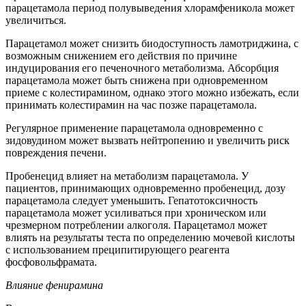
парацетамола период полувыведения хлорамфеникола может
увеличиться.
Парацетамол может снизить биодоступность ламотриджина, с
возможным снижением его действия по причине
индуцирования его печеночного метаболизма. Абсорбция
парацетамола может быть снижена при одновременном
приеме с колестирамином, однако этого можно избежать, если
принимать колестирамин на час позже парацетамола.
Регулярное применение парацетамола одновременно с
зидовудином может вызвать нейтропению и увеличить риск
повреждения печени.
Пробенецид влияет на метаболизм парацетамола. У
пациентов, принимающих одновременно пробенецид, дозу
парацетамола следует уменьшить. Гепатотоксичность
парацетамола может усиливаться при хроническом или
чрезмерном потреблении алкоголя. Парацетамол может
влиять на результаты теста по определению мочевой кислоты
с использованием преципитирующего реагента
фосфовольфрамата.
Влияние фенирамина