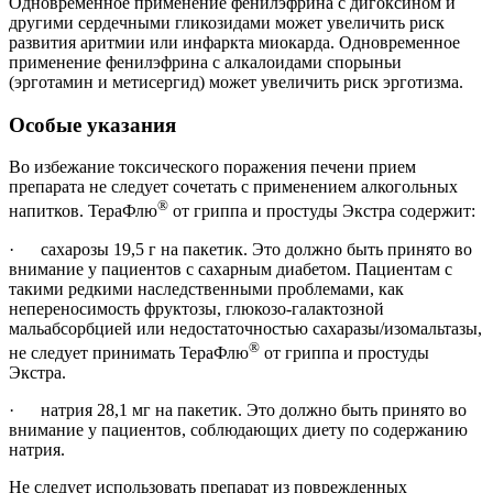
Одновременное применение фенилэфрина с дигоксином и
другими сердечными гликозидами может увеличить риск
развития аритмии или инфаркта миокарда. Одновременное
применение фенилэфрина с алкалоидами спорыньи
(эрготамин и метисергид) может увеличить риск эрготизма.
Особые указания
Во избежание токсического поражения печени прием
препарата не следует сочетать с применением алкогольных
®
напитков. ТераФлю
от гриппа и простуды Экстра содержит:
· сахарозы 19,5 г на пакетик. Это должно быть принято во
внимание у пациентов с сахарным диабетом. Пациентам с
такими редкими наследственными проблемами, как
непереносимость фруктозы, глюкозо-галактозной
мальабсорбцией или недостаточностью сахаразы/изомальтазы,
®
не следует принимать ТераФлю
от гриппа и простуды
Экстра.
· натрия 28,1 мг на пакетик. Это должно быть принято во
внимание у пациентов, соблюдающих диету по содержанию
натрия.
Не следует использовать препарат из поврежденных