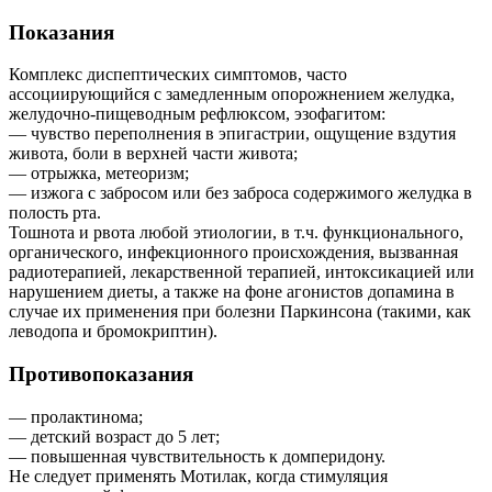
Показания
Комплекс диспептических симптомов, часто
ассоциирующийся с замедленным опорожнением желудка,
желудочно-пищеводным рефлюксом, эзофагитом:
— чувство переполнения в эпигастрии, ощущение вздутия
живота, боли в верхней части живота;
— отрыжка, метеоризм;
— изжога с забросом или без заброса содержимого желудка в
полость рта.
Тошнота и рвота любой этиологии, в т.ч. функционального,
органического, инфекционного происхождения, вызванная
радиотерапией, лекарственной терапией, интоксикацией или
нарушением диеты, а также на фоне агонистов допамина в
случае их применения при болезни Паркинсона (такими, как
леводопа и бромокриптин).
Противопоказания
— пролактинома;
— детский возраст до 5 лет;
— повышенная чувствительность к домперидону.
Не следует применять Мотилак, когда стимуляция