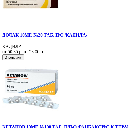
ДОЛАК 10МГ. №20 ТАБ. П/О /КАДИЛА/
КАДИЛА
от 50.35 р.
от 53.00 р.
В корзину
КЕТАНОВ 10МГ. №100 ТАБ. П/П/О /РАНБАКСИ/С.К.ТЕР