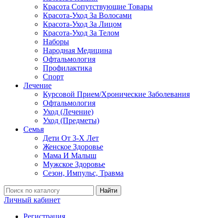
Красота Сопутствующие Товары
Красота-Уход За Волосами
Красота-Уход За Лицом
Красота-Уход За Телом
Наборы
Народная Медицина
Офтальмология
Профилактика
Спорт
Лечение
Курсовой Прием/Хронические Заболевания
Офтальмология
Уход (Лечение)
Уход (Предметы)
Семья
Дети От 3-Х Лет
Женское Здоровье
Мама И Малыш
Мужское Здоровье
Сезон, Импульс, Травма
Найти
Личный кабинет
Регистрация