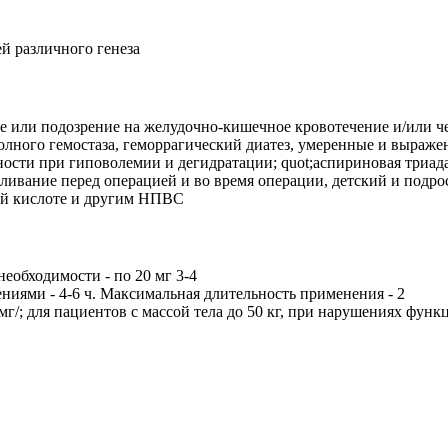
й различного генеза
е или подозрение на желудочно-кишечное кровотечение и/или ч
полного гемостаза, геморрагический диатез, умеренные и выра
ности при гиповолемии и дегидратации; quot;аспириновая триада
ивание перед операцией и во время операции, детский и подрост
ой кислоте и другим НПВС
необходимости - по 20 мг 3-4
дениями - 4-6 ч. Максимальная длительность применения - 2
/; для пациентов с массой тела до 50 кг, при нарушениях функци