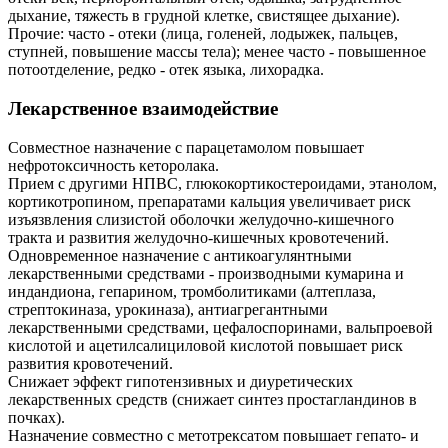
дыхание, тяжесть в грудной клетке, свистящее дыхание).
Прочие: часто - отеки (лица, голеней, лодыжек, пальцев,
ступней, повышение массы тела); менее часто - повышенное
потоотделение, редко - отек языка, лихорадка.
Лекарственное взаимодействие
Совместное назначение с парацетамолом повышает
нефротоксичность кеторолака.
Прием с другими НПВС, глюкокортикостероидами, этанолом,
кортикотропином, препаратами кальция увеличивает риск
изъязвления слизистой оболочки желудочно-кишечного
тракта и развития желудочно-кишечных кровотечений.
Одновременное назначение с антикоагулянтными
лекарственными средствами - производными кумарина и
индандиона, гепарином, тромболитиками (алтеплаза,
стрептокиназа, урокиназа), антиагрегантными
лекарственными средствами, цефалоспоринами, вальпроевой
кислотой и ацетилсалициловой кислотой повышает риск
развития кровотечений.
Снижает эффект гипотензивных и диуретических
лекарственных средств (снижает синтез простагландинов в
почках).
Назначение совместно с метотрексатом повышает гепато- и