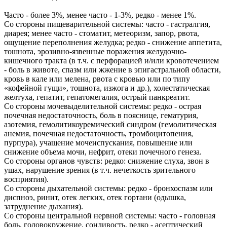
Часто - более 3%, менее часто - 1-3%, редко - менее 1%.
Со стороны пищеварительной системы: часто - гастралгия,
диарея; менее часто - стоматит, метеоризм, запор, рвота,
ощущение переполнения желудка; редко - снижение аппетита,
тошнота, эрозивно-язвенные поражения желудочно-
кишечного тракта (в т.ч. с перфорацией и/или кровотечением
- боль в животе, спазм или жжение в эпигастральной области,
кровь в кале или мелена, рвота с кровью или по типу
«кофейной гущи», тошнота, изжога и др.), холестатическая
желтуха, гепатит, гепатомегалия, острый панкреатит.
Со стороны мочевыделительной системы: редко - острая
почечная недостаточность, боль в пояснице, гематурия,
азотемия, гемолитикоуремический синдром (гемолитическая
анемия, почечная недостаточность, тромбоцитопения,
пурпура), учащение мочеиспускания, повышение или
снижение объема мочи, нефрит, отеки почечного генеза.
Со стороны органов чувств: редко: снижение слуха, звон в
ушах, нарушение зрения (в т.ч. нечеткость зрительного
восприятия).
Со стороны дыхательной системы: редко - бронхоспазм или
диспноэ, ринит, отек легких, отек гортани (одышка,
затруднение дыхания).
Со стороны центральной нервной системы: часто - головная
боль, головокружение, сонливость, редко - асептический