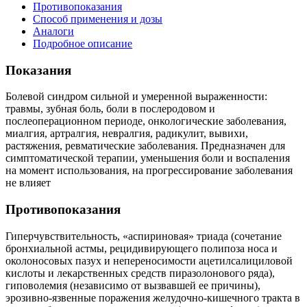
Противопоказания
Способ применения и дозы
Аналоги
Подробное описание
Показания
Болевой синдром сильной и умеренной выраженности:
травмы, зубная боль, боли в послеродовом и
послеоперационном периоде, онкологические заболевания,
миалгия, артралгия, невралгия, радикулит, вывихи,
растяжения, ревматические заболевания. Предназначен для
симптоматической терапии, уменьшения боли и воспаления
на момент использования, на прогрессирование заболевания
не влияет
Противопоказания
Гиперчувствительность, «аспириновая» триада (сочетание
бронхиальной астмы, рецидивирующего полипоза носа и
околоносовых пазух и непереносимости ацетилсалициловой
кислоты и лекарственных средств пиразолонового ряда),
гиповолемия (независимо от вызвавшей ее причины),
эрозивно-язвенные поражения желудочно-кишечного тракта в