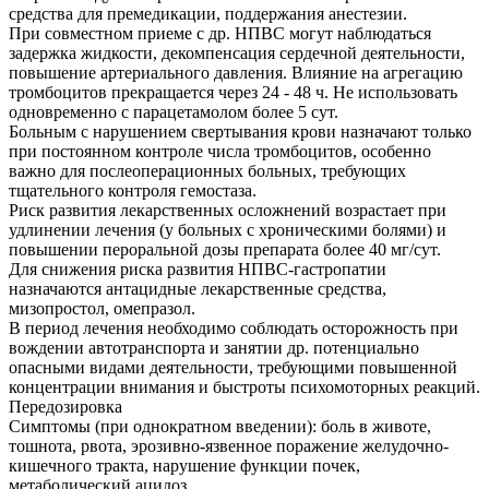
средства для премедикации, поддержания анестезии.
При совместном приеме с др. НПВС могут наблюдаться
задержка жидкости, декомпенсация сердечной деятельности,
повышение артериального давления. Влияние на агрегацию
тромбоцитов прекращается через 24 - 48 ч. Не использовать
одновременно с парацетамолом более 5 сут.
Больным с нарушением свертывания крови назначают только
при постоянном контроле числа тромбоцитов, особенно
важно для послеоперационных больных, требующих
тщательного контроля гемостаза.
Риск развития лекарственных осложнений возрастает при
удлинении лечения (у больных с хроническими болями) и
повышении пероральной дозы препарата более 40 мг/сут.
Для снижения риска развития НПВС-гастропатии
назначаются антацидные лекарственные средства,
мизопростол, омепразол.
В период лечения необходимо соблюдать осторожность при
вождении автотранспорта и занятии др. потенциально
опасными видами деятельности, требующими повышенной
концентрации внимания и быстроты психомоторных реакций.
Передозировка
Симптомы (при однократном введении): боль в животе,
тошнота, рвота, эрозивно-язвенное поражение желудочно-
кишечного тракта, нарушение функции почек,
метаболический ацидоз.