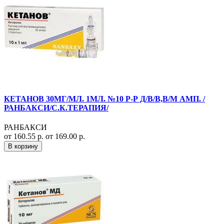
КЕТАНОВ 30МГ/МЛ. 1МЛ. №10 Р-Р Д/В/В,В/М АМП. /
РАНБАКСИ/С.К.ТЕРАПИЯ/
РАНБАКСИ
от 160.55 р.
от 169.00 р.
В корзину