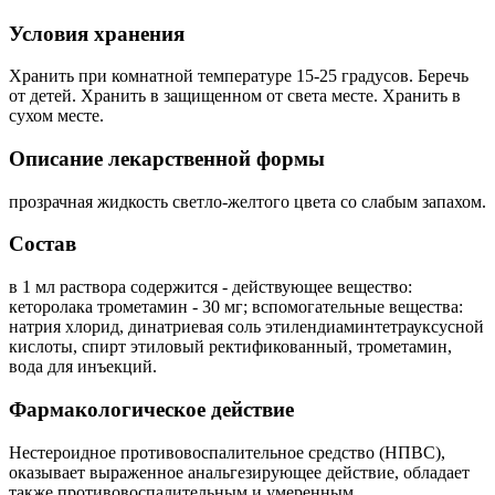
Условия хранения
Хранить при комнатной температуре 15-25 градусов. Беречь
от детей. Хранить в защищенном от света месте. Хранить в
сухом месте.
Описание лекарственной формы
прозрачная жидкость светло-желтого цвета со слабым запахом.
Состав
в 1 мл раствора содержится - действующее вещество:
кеторолака трометамин - 30 мг; вспомогательные вещества:
натрия хлорид, динатриевая соль этилендиаминтетрауксусной
кислоты, спирт этиловый ректификованный, трометамин,
вода для инъекций.
Фармакологическое действие
Нестероидное противовоспалительное средство (НПВС),
оказывает выраженное анальгезирующее действие, обладает
также противовоспалительным и умеренным