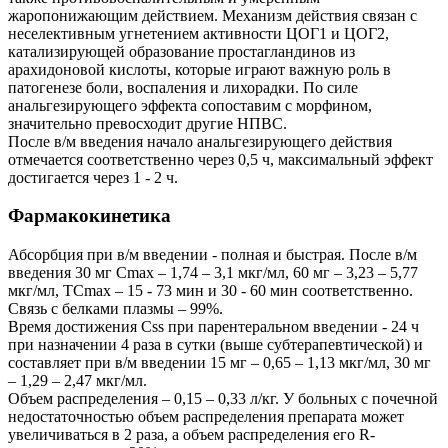
жаропонижающим действием. Механизм действия связан с
неселективным угнетением активности ЦОГ1 и ЦОГ2,
катализирующей образование простагландинов из
арахидоновой кислоты, которые играют важную роль в
патогенезе боли, воспаления и лихорадки. По силе
анальгезирующего эффекта сопоставим с морфином,
значительно превосходит другие НПВС.
После в/м введения начало анальгезирующего действия
отмечается соответственно через 0,5 ч, максимальный эффект
достигается через 1 - 2 ч.
Фармакокинетика
Абсорбция при в/м введении - полная и быстрая. После в/м
введения 30 мг Cmax – 1,74 – 3,1 мкг/мл, 60 мг – 3,23 – 5,77
мкг/мл, TCmax – 15 - 73 мин и 30 - 60 мин соответственно.
Связь с белками плазмы – 99%.
Время достижения Css при парентеральном введении - 24 ч
при назначении 4 раза в сутки (выше субтерапевтической) и
составляет при в/м введении 15 мг – 0,65 – 1,13 мкг/мл, 30 мг
– 1,29 – 2,47 мкг/мл.
Объем распределения – 0,15 – 0,33 л/кг. У больных с почечной
недостаточностью объем распределения препарата может
увеличиваться в 2 раза, а объем распределения его R-