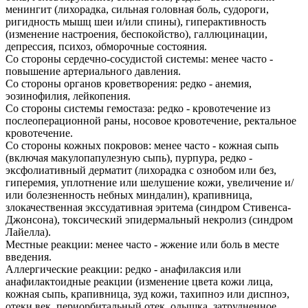
менингит (лихорадка, сильная головная боль, судороги,
ригидность мышц шеи и/или спины), гиперактивность
(изменение настроения, беспокойство), галлюцинации,
депрессия, психоз, обморочные состояния.
Со стороны сердечно-сосудистой системы: менее часто -
повышение артериального давления.
Со стороны органов кроветворения: редко - анемия,
эозинофилия, лейкопения.
Со стороны системы гемостаза: редко - кровотечение из
послеоперационной раны, носовое кровотечение, ректальное
кровотечение.
Со стороны кожных покровов: менее часто - кожная сыпь
(включая макулопапулезную сыпь), пурпура, редко -
эксфолиативный дерматит (лихорадка с ознобом или без,
гиперемия, уплотнение или шелушение кожи, увеличение и/
или болезненность небных миндалин), крапивница,
злокачественная экссудативная эритема (синдром Стивенса-
Джонсона), токсический эпидермальный некролиз (синдром
Лайелла).
Местные реакции: менее часто - жжение или боль в месте
введения.
Аллергические реакции: редко - анафилаксия или
анафилактоидные реакции (изменение цвета кожи лица,
кожная сыпь, крапивница, зуд кожи, тахипноэ или диспноэ,
отеки век, периорбитальный отек, одышка, затрудненное