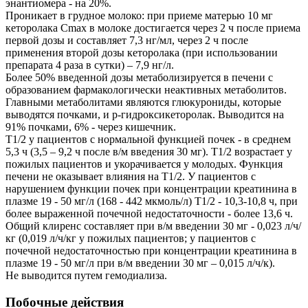
энантиомера - на 20%.
Проникает в грудное молоко: при приеме матерью 10 мг
кеторолака Cmax в молоке достигается через 2 ч после приема
первой дозы и составляет 7,3 нг/мл, через 2 ч после
применения второй дозы кеторолака (при использовании
препарата 4 раза в сутки) – 7,9 нг/л.
Более 50% введенной дозы метаболизируется в печени с
образованием фармакологически неактивных метаболитов.
Главными метаболитами являются глюкурониды, которые
выводятся почками, и р-гидроксикеторолак. Выводится на
91% почками, 6% - через кишечник.
T1/2 у пациентов с нормальной функцией почек - в среднем
5,3 ч (3,5 – 9,2 ч после в/м введения 30 мг). T1/2 возрастает у
пожилых пациентов и укорачивается у молодых. Функция
печени не оказывает влияния на T1/2. У пациентов с
нарушением функции почек при концентрации креатинина в
плазме 19 - 50 мг/л (168 - 442 мкмоль/л) T1/2 - 10,3-10,8 ч, при
более выраженной почечной недостаточности - более 13,6 ч.
Общий клиренс составляет при в/м введении 30 мг - 0,023 л/ч/
кг (0,019 л/ч/кг у пожилых пациентов; у пациентов с
почечной недостаточностью при концентрации креатинина в
плазме 19 - 50 мг/л при в/м введении 30 мг – 0,015 л/ч/к).
Не выводится путем гемодиализа.
Побочные действия