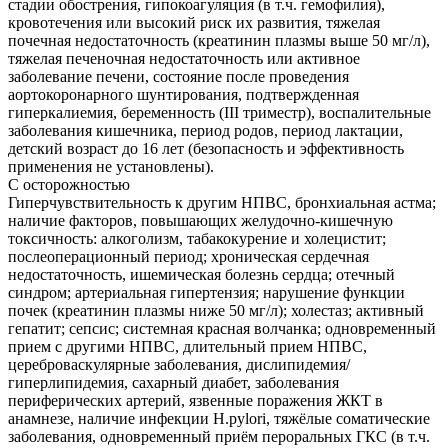
стадии обострения, гипокоагуляция (в т.ч. гемофилия),
кровотечения или высокий риск их развития, тяжелая
почечная недостаточность (креатинин плазмы выше 50 мг/л),
тяжелая печеночная недостаточность или активное
заболевание печени, состояние после проведения
аортокоронарного шунтирования, подтвержденная
гиперкалиемия, беременность (III триместр), воспалительные
заболевания кишечника, период родов, период лактации,
детский возраст до 16 лет (безопасность и эффективность
применения не установлены).
С осторожностью
Гиперчувствительность к другим НПВС, бронхиальная астма;
наличие факторов, повышающих желудочно-кишечную
токсичность: алкоголизм, табакокурение и холецистит;
послеоперационный период; хроническая сердечная
недостаточность, ишемическая болезнь сердца; отечный
синдром; артериальная гипертензия; нарушение функции
почек (креатинин плазмы ниже 50 мг/л); холестаз; активный
гепатит; сепсис; системная красная волчанка; одновременный
прием с другими НПВС, длительный прием НПВС,
цереброваскулярные заболевания, дислипидемия/
гиперлипидемия, сахарный диабет, заболевания
периферических артерий, язвенные поражения ЖКТ в
анамнезе, наличие инфекции Н.pylori, тяжёлые соматические
заболевания, одновременный приём пероральных ГКС (в т.ч.