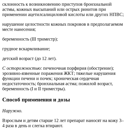
склонность к возникновению приступов бронхиальной
астмы, кожных высыпаний или острых ринитов при
применении ацетилсалициловой кислоты или других НПВС;
нарушение целостности кожных покровов в предполагаемом
месте нанесения;
беременность (III триместр);
грудное вскармливание;
детский возраст (до 12 лет).
С осторожностью:
печеночная порфирия (обострение);
эрозивно-язвенные поражения ЖКТ; тяжелые нарушения
функции печени и почек; хроническая сердечная
недостаточность; бронхиальная астма; пожилой возраст,
беременность (I и II триместры).
Способ применения и дозы
Наружно.
Взрослым и детям старше 12 лет препарат наносят на кожу 3–
4 раза в день и слегка втирают.