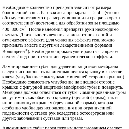
Необходимое количество препарата зависит от размера
болезненной зоны. Разовая доза препарата — 2–4 г (что по
объему сопоставимо с размером вишни или грецкого ореха
соответственно) достаточна для обработки зоны площадью
2
400–800 см
. После нанесения препарата руки необходимо
вымыть. Длительность лечения зависит от показаний и
отмечаемого эффекта (для усиления эффекта гель можно
применять вместе с другими лекарственными формами
®
Вольтарена
). Необходимо проконсультироваться с врачом
спустя 2 нед при отсутствии терапевтического эффекта.
Ламинированные тубы: для удаления защитной мембраны
следует использовать навинчивающуюся крышку в качестве
ключа (углубление с выступами с внешней стороны крышки).
Необходимо совместить углубление на внешней стороне
крышки с фигурной защитной мембраной тубы и повернуть.
Мембрана должна отделиться от тубы. Ламинированные тубы
могут иметь как обычную крышку (круглой формы), так и
инновационную крышку (треугольной формы), которая
особенно удобна для использования при ограниченной
подвижности суставов рук вследствие остеоартроза или
других заболеваний суставов или травм.
Алюминиевые тубы: перед первым использованием следует