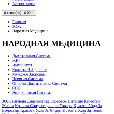
Авторизация
0
товар(ов) - 0.00 р.
Главная
ЗОЖ
Народная Медицина
НАРОДНАЯ МЕДИЦИНА
Дыхательная Система
ЖКТ
Иммунитет
Красота И Здоровье
Мужское Здоровье
Нервная Система
Опорно-Двигательная Система
ССС
Эндокринная Система
ЗОЖ
Гигиена
Диагностика
Здоровое Питание
Качество
Жизни
Красота Сопутствующие Товары
Красота-Уход За
Волосами
Красота-Уход За Лицом
Красота-Уход За Телом