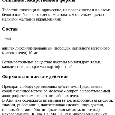
Таблетки плоскоцилиндрические, на поверхности и в изломе
белого или белого со слегка желтоватым оттенком цвета с
мелкими желтыми вкраплениями.
Состав
1 таб.
апилак лиофилизированный (порошок нативного маточного
молочка пчел) 10 мг
Вспомогательные вещества: лактозы моногидрат, тальк,
кальция стеарат, крахмал картофельный.
Фармакологическое действие
Препарат с общеукрепляющим действием. Представляет
собой пчелиное маточное молочко - секрет, вырабатываемый
аллотрофическими железами рабочих пчел.
В Апилаке содержатся витамины (в т.ч. аскорбиновая кислота,
тиамин, рибофлавин, пантотеновая кислота, пиридоксин,
цианокобаламин, биотин, фолиевая кислота, инозитол),
макроэлементы (K, Na, Ca, Mg, Fe, P) и микроэлементы (Zn,