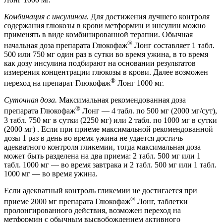
Комбинация с инсулином.
Для достижения лучшего контроля
содержания глюкозы в крови метформин и инсулин можно
применять в виде комбинированной терапии. Обычная
®
начальная доза препарата Глюкофаж
Лонг составляет 1 табл.
500 или 750 мг один раз в сутки во время ужина, в то время
как дозу инсулина подбирают на основании результатов
измерения концентрации глюкозы в крови. Далее возможен
®
переход на препарат Глюкофаж
Лонг 1000 мг.
Суточная доза.
Максимальная рекомендованная доза
®
препарата Глюкофаж
Лонг — 4 табл. по 500 мг (2000 мг/сут),
3 табл. 750 мг в сутки (2250 мг) или 2 табл. по 1000 мг в сутки
(2000 мг) . Если при приеме максимальной рекомендованной
дозы 1 раз в день во время ужина не удается достичь
адекватного контроля гликемии, тогда максимальная доза
может быть разделена на два приема: 2 табл. 500 мг или 1
табл. 1000 мг — во время завтрака и 2 табл. 500 мг или 1 табл.
1000 мг — во время ужина.
Если адекватный контроль гликемии не достигается при
®
приеме 2000 мг препарата Глюкофаж
Лонг, таблетки
пролонгированного действия, возможен переход на
метформин с обычным высвобождением активного