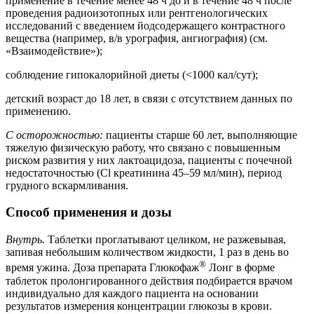
применение в течение менее 48 ч до и в течение 48 ч после
проведения радиоизотопных или рентгенологических
исследований с введением йодсодержащего контрастного
вещества (например, в/в урография, ангиография) (см.
«Взаимодействие»);
соблюдение гипокалорийной диеты (<1000 кал/сут);
детский возраст до 18 лет, в связи с отсутствием данных по
применению.
C осторожностью:
пациенты старше 60 лет, выполняющие
тяжелую физическую работу, что связано с повышенным
риском развития у них лактоацидоза, пациенты с почечной
недостаточностью (Cl креатинина 45–59 мл/мин), период
грудного вскармливания.
Способ применения и дозы
Внутрь.
Таблетки проглатывают целиком, не разжевывая,
запивая небольшим количеством жидкости, 1 раз в день во
®
время ужина. Доза препарата Глюкофаж
Лонг в форме
таблеток пролонгированного действия подбирается врачом
индивидуально для каждого пациента на основании
результатов измерения концентрации глюкозы в крови.