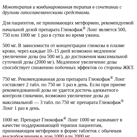
Монотерапия и комбинированная терапия в сочетании с
другими гипогликемическими средствами.
Для пациентов, не принимающих метформин, рекомендуемой
®
начальной дозой препарата Глюкофаж
Лонг является 500,
750 или 1000 мг 1 раз в сутки во время ужина.
500 мг. В зависимости от концентрации глюкозы в плазме
крови, через каждые 10–15 дней возможно медленное
увеличение дозы (на 500 мг), до достижения максимальной
суточной дозы (2000 мг). Медленное увеличение дозы
способствует снижению побочных эффектов со стороны ЖКТ.
®
750 мг. Рекомендованная доза препарата Глюкофаж
Лонг
составляет 2 табл. по 750 мг 1 раз в день. Если при приеме
рекомендованной дозы не удается достичь адекватного
контроля гликемии, возможно увеличение дозы до
®
максимальной — 3 табл. по 750 мг препарата Глюкофаж
Лонг 1 раз в день.
®
1000 мг. Препарат Глюкофаж
Лонг 1000 мг назначают в
качестве поддерживающей терапии пациентам,
принимающим метформин в форме таблеток с обычным
высвобождением в дозе 1000 или 2000 мг.