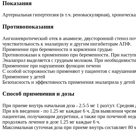
Показания
Артериальная гипертензия (в т.ч. реноваскулярная), хроническ
Противопоказания
Ангионевротический отек в анамнезе, двусторонний стеноз по
чувствительность к эналаприлу и другим ингибиторам АПФ.
Применение при беременности и кормлении грудью
Противопоказан к применению при беременности. При наступи
Эналаприл выделяется с грудным молоком. При необходимости 
Применение при нарушениях функции печени
С особой осторожностью применяют у пациентов с нарушения
Применение у детей
Безопасность и эффективность применения эналаприла у детей
Способ применения и дозы
При приеме внутрь начальная доза - 2.5-5 мг 1 раз/сут. Средняя д
При в/в введении - по 1.25 мг каждые 6 ч. Для выявления чр
пациентам, получающим диуретики, а также при почечной недос
продолжать лечение в дозе 1.25 мг каждые 6 ч.
Максимальная суточная доза при приеме внутрь составляет 80 м