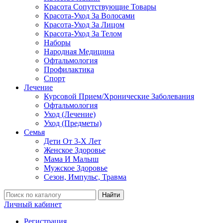
Красота Сопутствующие Товары
Красота-Уход За Волосами
Красота-Уход За Лицом
Красота-Уход За Телом
Наборы
Народная Медицина
Офтальмология
Профилактика
Спорт
Лечение
Курсовой Прием/Хронические Заболевания
Офтальмология
Уход (Лечение)
Уход (Предметы)
Семья
Дети От 3-Х Лет
Женское Здоровье
Мама И Малыш
Мужское Здоровье
Сезон, Импульс, Травма
Найти
Личный кабинет
Регистрация