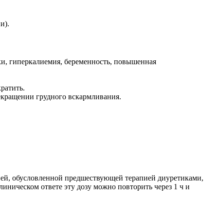
и).
ки, гиперкалиемия, беременность, повышенная
ратить.
екращении грудного вскармливания.
цией, обусловленной предшествующей терапией диуретиками,
иническом ответе эту дозу можно повторить через 1 ч и