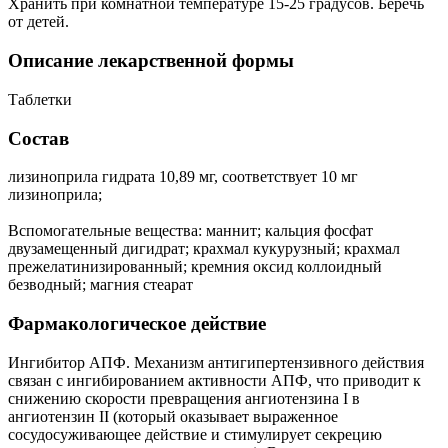
Хранить при комнатной температуре 15-25 градусов. Беречь
от детей.
Описание лекарственной формы
Таблетки
Состав
лизиноприла гидрата 10,89 мг, соответствует 10 мг
лизиноприла;
Вспомогательные вещества: маннит; кальция фосфат
двузамещенный дигидрат; крахмал кукурузный; крахмал
прежелатинизированный; кремния оксид коллоидный
безводный; магния стеарат
Фармакологическое действие
Ингибитор АПФ. Механизм антигипертензивного действия
связан с ингибированием активности АПФ, что приводит к
снижению скорости превращения ангиотензина I в
ангиотензин II (который оказывает выраженное
сосудосуживающее действие и стимулирует секрецию