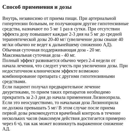
Способ применения и дозы
Внутрь, независимо от приема пищи. При артериальной
гипертензии больным, не получающим другие гипотензивные
средства, назначают по 5 мг 1 раз в сутки. При отсутствии
эффекта дозу повышают каждые 2-3 дня на 5 мг до средней
терапевтической дозы 20-40 мг/ (увеличение дозы свыше 40
мг/ки обычно не ведет к дальнейшему снижению АД).
Обычная суточная поддерживающая доза - 20 мг.
Максимальная суточная доза - 40 мг.
Полный эффект развивается обычно через 2-4 недели от
начала лечения, что следует учесть при увеличении дозы. При
недостаточном клиническом эффекте возможно
комбинирование препарата с другими гипотензивными
средствами.
Если пациент получал предварительное лечение
диуретиками, то прием таких препаратов необходимо
прекратить за 2-3 дня до начала применения Лизиноприла.
Если это неосуществимо, то начальная доза Лизиноприла
не.должна превышать 5 мг/ В этом случае после приема
первой дозы рекомендуется врачебный контроль в течение
нескольких часов (максимум действия достигается примерно
через 6 ч), так как может возникнуть выраженное снижение
АД.