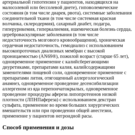
артериальной гипотензии у пациентов, находящихся на
малосолевой или бессолевой диете), гиповолемические
состояния (в том числе диарея, рвота), системные заболевания
соединительной ткани (в том числе системная красная
волчанка, склеродермия), сахарный диабет, подагра,
гиперурикемия, гиперкалиемия, ишемическая болезнь сердца,
цереброваскулярные заболевания (в том числе
недостаточность мозгового кровообращения), хроническая
сердечная недостаточность, гемодиализ с использованием
высокопроточных диализных мембран с высокой
проницаемостью (AN69®), пожилой возраст (старше 65 лет),
одновременное применение с калийсберегающими
диуретиками, препаратами калия, калийсодержащими
заменителями пищевой соли, одновременное применение с
препаратами лития, отягощенный аллергологический
анамнез, одновременное проведение десенсибилизации
аллергеном из яда перепончатокрылых, одновременное
проведение процедуры афереза липопротеинов низкой
плотности (ЛПНПафереза) с использованием декстран
сульфата, применение во время больших хирургических
вмешательств или при проведении общей анестезии,
применение у пациентов негроидной расы.
Способ применения и дозы