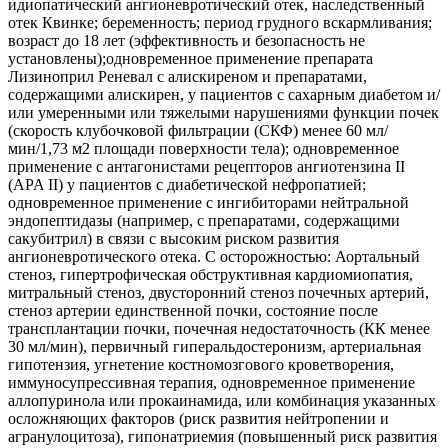
идиопатический ангионевротический отек, наследственный
отек Квинке; беременность; период грудного вскармливания;
возраст до 18 лет (эффективность и безопасность не
установлены);одновременное применение препарата
Лизиноприл Реневал с алискиреном и препаратами,
содержащими алискирен, у пациентов с сахарным диабетом и/
или умеренными или тяжелыми нарушениями функции почек
(скорость клубочковой фильтрации (СКФ) менее 60 мл/
мин/1,73 м2 площади поверхности тела); одновременное
применение с антагонистами рецепторов ангиотензина II
(APA II) у пациентов с диабетической нефропатией;
одновременное применение с ингибиторами нейтральной
эндопептидазы (например, с препаратами, содержащими
сакубитрил) в связи с высоким риском развития
ангионевротического отека. С осторожностью: Аортальный
стеноз, гипертрофическая обструктивная кардиомиопатия,
митральный стеноз, двусторонний стеноз почечных артерий,
стеноз артерии единственной почки, состояние после
трансплантации почки, почечная недостаточность (КК менее
30 мл/мин), первичный гиперальдостеронизм, артериальная
гипотензия, угнетение костномозгового кроветворения,
иммуносупрессивная терапия, одновременное применение
аллопуринола или прокаинамида, или комбинация указанных
осложняющих факторов (риск развития нейтропении и
агранулоцитоза), гипонатриемия (повышенный риск развития