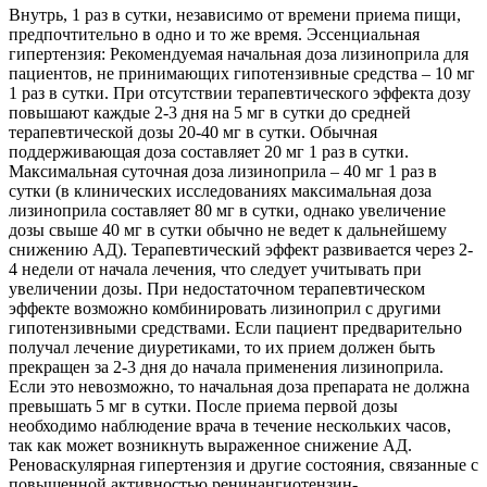
Внутрь, 1 раз в сутки, независимо от времени приема пищи,
предпочтительно в одно и то же время. Эссенциальная
гипертензия: Рекомендуемая начальная доза лизиноприла для
пациентов, не принимающих гипотензивные средства – 10 мг
1 раз в сутки. При отсутствии терапевтического эффекта дозу
повышают каждые 2-3 дня на 5 мг в сутки до средней
терапевтической дозы 20-40 мг в сутки. Обычная
поддерживающая доза составляет 20 мг 1 раз в сутки.
Максимальная суточная доза лизиноприла – 40 мг 1 раз в
сутки (в клинических исследованиях максимальная доза
лизиноприла составляет 80 мг в сутки, однако увеличение
дозы свыше 40 мг в сутки обычно не ведет к дальнейшему
снижению АД). Терапевтический эффект развивается через 2-
4 недели от начала лечения, что следует учитывать при
увеличении дозы. При недостаточном терапевтическом
эффекте возможно комбинировать лизиноприл с другими
гипотензивными средствами. Если пациент предварительно
получал лечение диуретиками, то их прием должен быть
прекращен за 2-3 дня до начала применения лизиноприла.
Если это невозможно, то начальная доза препарата не должна
превышать 5 мг в сутки. После приема первой дозы
необходимо наблюдение врача в течение нескольких часов,
так как может возникнуть выраженное снижение АД.
Реноваскулярная гипертензия и другие состояния, связанные с
повышенной активностью ренинангиотензин-