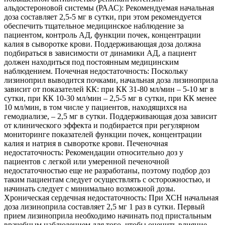
альдостероновой системы (РААС): Рекомендуемая начальная
доза составляет 2,5-5 мг в сутки, при этом рекомендуется
обеспечить тщательное медицинское наблюдение за
пациентом, контроль АД, функции почек, концентрации
калия в сыворотке крови. Поддерживающая доза должна
подбираться в зависимости от динамики АД, а пациент
должен находиться под постоянным медицинским
наблюдением. Почечная недостаточность: Поскольку
лизиноприл выводится почками, начальная доза лизиноприла
зависит от показателей КК: при КК 31-80 мл/мин – 5-10 мг в
сутки, при КК 10-30 мл/мин – 2,5-5 мг в сутки, при КК менее
10 мл/мин, в том числе у пациентов, находящихся на
гемодиализе, – 2,5 мг в сутки. Поддерживающая доза зависит
от клинического эффекта и подбирается при регулярном
мониторинге показателей функции почек, концентрации
калия и натрия в сыворотке крови. Печеночная
недостаточность: Рекомендации относительно доз у
пациентов с легкой или умеренной печеночной
недостаточностью еще не разработаны, поэтому подбор доз
таким пациентам следует осуществлять с осторожностью, и
начинать следует с минимально возможной дозы.
Хроническая сердечная недостаточность: При ХСН начальная
доза лизиноприла составляет 2,5 мг 1 раз в сутки. Первый
прием лизиноприла необходимо начинать под пристальным
врачебным наблюдением для того, чтобы оценить влияние