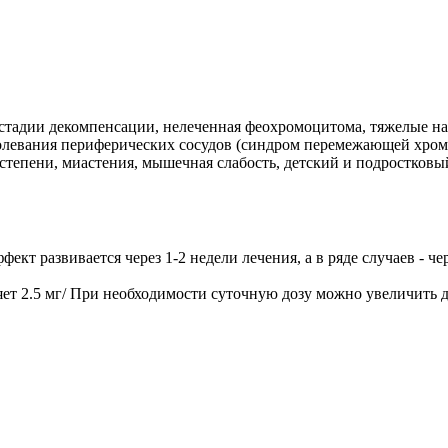
в стадии декомпенсации, нелеченная феохромоцитома, тяжелые н
олевания периферических сосудов (синдром перемежающей хромо
I степени, миастения, мышечная слабость, детский и подростковы
фект развивается через 1-2 недели лечения, а в ряде случаев - 
ляет 2.5 мг/ При необходимости суточную дозу можно увеличить д