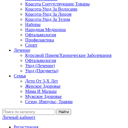
Красота Сопутствующие Товары
Красота-Уход За Волосами
Красота-Уход За Лицом
Красота-Уход За Телом
Наборы
Народная Медицина
Офтальмология
Профилактика
Спорт
Лечение
Курсовой Прием/Хронические Заболевания
Офтальмология
Уход (Лечение)
Уход (Предметы)
Семья
Дети От 3-Х Лет
Женское Здоровье
Мама И Малыш
Мужское Здоровье
Сезон, Импульс, Травма
Найти
Личный кабинет
Регистрация