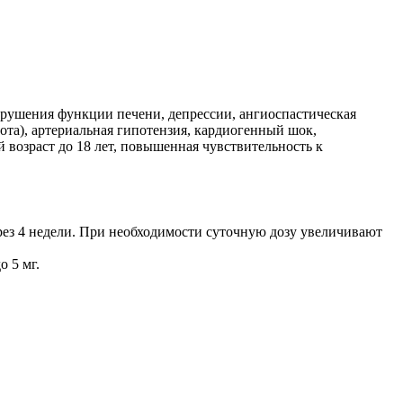
арушения функции печени, депрессии, ангиоспастическая
та), артериальная гипотензия, кардиогенный шок,
й возраст до 18 лет, повышенная чувствительность к
через 4 недели. При необходимости суточную дозу увеличивают
о 5 мг.