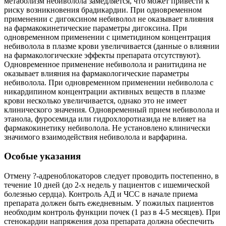
метаболизм небиволола замедляется, что может привести к
риску возникновения брадикардии. При одновременном
применении с дигоксином небиволол не оказывает влияния
на фармакокинетические параметры дигоксина. При
одновременном применении с циметидином концентрация
небиволола в плазме крови увеличивается (данные о влиянии
на фармакологические эффекты препарата отсутствуют).
Одновременное применение небиволола и ранитидина не
оказывает влияния на фармакологические параметры
небиволола. При одновременном применении небиволола с
никардипином концентрации активных веществ в плазме
крови несколько увеличивается, однако это не имеет
клинического значения. Одновременный прием небиволола и
этанола, фуросемида или гидрохлоротиазида не влияет на
фармакокинетику небиволола. Не установлено клинически
значимого взаимодействия небиволола и варфарина.
Особые указания
Отмену ?-адреноблокаторов следует проводить постепенно, в
течение 10 дней (до 2-х недель у пациентов с ишемической
болезнью сердца). Контроль АД и ЧСС в начале приема
препарата должен быть ежедневным. У пожилых пациентов
необходим контроль функции почек (1 раз в 4-5 месяцев). При
стенокардии напряжения доза препарата должна обеспечить