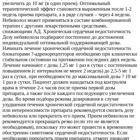
увеличить до 10 мг (в один прием). Оптимальный
терапевтический эффект становится выраженным после 1-2
недель приема препарата, а в ряде случаев – через 4 недели.
Небиволол может применяться в составе комбинированной
терапии с другими лекарственными средствами,
снижающими АД. Хроническая сердечная недостаточность
Дозу небиволола подбирают постепенно до достижения
индивидуальной оптимальной поддерживающей дозы.
Начинать лечение хронической сердечной недостаточности
блокаторами ?-адренорецепторов необходимо при клинически
стабильном состоянии на протяжении последних двух недель.
Лечение начинают с дозы 1,25 мг 1 раз в сутки с постепенным
повышением (с интервалом не менее 2 недель) до 2,5-5 мг 1
раз в сутки, при необходимости до максимальной дозы ? 10 мг
1 раз в сутки. Пациент должен находиться под контролем
врача в течение 2-х часов после приема первой дозы
препарата, а также после каждого последующего увеличения
дозы. Во время подбора режима дозирования в случае
ухудшения течения хронической сердечной недостаточности
или непереносимости препарата рекомендуется снизить дозу
небиволола или прекратить его прием. Прием небиволола не
рекомендуется прекращать резко (если это не является
необходимым), поскольку это может привести к временному
обострению симптомов сердечной недостаточности. Если
необходимо прекратить прием препарата, отмену проводят