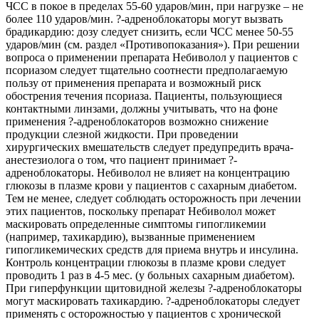
ЧСС в покое в пределах 55-60 ударов/мин, при нагрузке – не
более 110 ударов/мин. ?-адреноблокаторы могут вызвать
брадикардию: дозу следует снизить, если ЧСС менее 50-55
ударов/мин (см. раздел «Противопоказания»). При решении
вопроса о применении препарата Небиволол у пациентов с
псориазом следует тщательно соотнести предполагаемую
пользу от применения препарата и возможный риск
обострения течения псориаза. Пациенты, пользующиеся
контактными линзами, должны учитывать, что на фоне
применения ?-адреноблокаторов возможно снижение
продукции слезной жидкости. При проведении
хирургических вмешательств следует предупредить врача-
анестезиолога о том, что пациент принимает ?-
адреноблокаторы. Небиволол не влияет на концентрацию
глюкозы в плазме крови у пациентов с сахарным диабетом.
Тем не менее, следует соблюдать осторожность при лечении
этих пациентов, поскольку препарат Небиволол может
маскировать определенные симптомы гипогликемии
(например, тахикардию), вызванные применением
гипогликемических средств для приема внутрь и инсулина.
Контроль концентрации глюкозы в плазме крови следует
проводить 1 раз в 4-5 мес. (у больных сахарным диабетом).
При гиперфункции щитовидной железы ?-адреноблокаторы
могут маскировать тахикардию. ?-адреноблокаторы следует
применять с осторожностью у пациентов с хронической