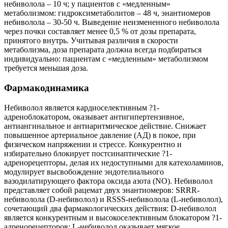
небиволола – 10 ч; у пациентов с «медленным»
метаболизмом: гидроксиметаболитов – 48 ч, энантиомеров
небиволола – 30-50 ч. Выведение неизмененного небиволола
через почки составляет менее 0,5 % от дозы препарата,
принятого внутрь. Учитывая различия в скорости
метаболизма, доза препарата должна всегда подбираться
индивидуально: пациентам с «медленным» метаболизмом
требуется меньшая доза.
Фармакодинамика
Небиволол является кардиоселективным ?1-
адреноблокатором, оказывает антигипертензивное,
антиангинальное и антиаритмическое действие. Снижает
повышенное артериальное давление (АД) в покое, при
физическом напряжении и стрессе. Конкурентно и
избирательно блокирует постсинаптические ?1-
адренорецепторы, делая их недоступными для катехоламинов,
модулирует высвобождение эндотелиального
вазодилатирующего фактора оксида азота (NO). Небиволол
представляет собой рацемат двух энантиомеров: SRRR-
небиволола (D-небиволол) и RSSS-небиволола (L-небиволол),
сочетающий два фармакологических действия: D-небиволол
является конкурентным и высокоселективным блокатором ?1-
адренорецепторов; L-небиволол оказывает мягкое