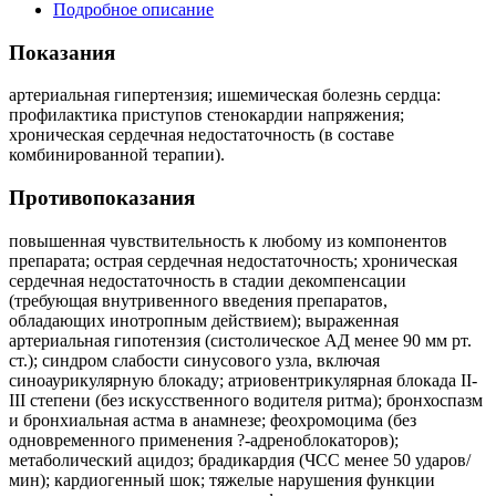
Подробное описание
Показания
артериальная гипертензия; ишемическая болезнь сердца:
профилактика приступов стенокардии напряжения;
хроническая сердечная недостаточность (в составе
комбинированной терапии).
Противопоказания
повышенная чувствительность к любому из компонентов
препарата; острая сердечная недостаточность; хроническая
сердечная недостаточность в стадии декомпенсации
(требующая внутривенного введения препаратов,
обладающих инотропным действием); выраженная
артериальная гипотензия (систолическое АД менее 90 мм рт.
ст.); синдром слабости синусового узла, включая
синоаурикулярную блокаду; атриовентрикулярная блокада II-
III степени (без искусственного водителя ритма); бронхоспазм
и бронхиальная астма в анамнезе; феохромоцима (без
одновременного применения ?-адреноблокаторов);
метаболический ацидоз; брадикардия (ЧСС менее 50 ударов/
мин); кардиогенный шок; тяжелые нарушения функции