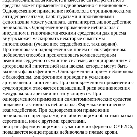
средства может применяться одновременно с небивололом.
Одновременное применение небиволола с трициклическими
антидепрессантами, барбитуратами и производными
фенотиазина может усиливать антигипертензивное действие
небиволола. Одновременное применение небиволола с
инсулином и гипогликемическими средствами для приема
внутрь может маскировать некоторые симптомы
гипогликемии (учащенное сердцебиение, тахикардия).
Противопоказан одновременный прием с флоктафенином:
небиволол способен препятствовать компенсаторным
реакциям сердечно-сосудистой системы, ассоциированным с
артериальной гипотензией или шоком, которые могут быть
вызваны флоктафенином. Одновременный прием небиволола
с баклофеном, амифостином приводит к усилению
артериальной гипотензии. При одновременном применении с
сультопридом отмечается повышенный риск возникновения
желудочковой аритмии по типу «пируэт». При
одновременном применении симпатомиметические средства
подавляют активность небиволола. Фармакокинетическое
взаимодействие. При одновременном применении
небиволола с препаратами, ингибирующими обратный захват
серотонина, или с другими средствами,
биотрансформирующимися с участием изофермента CYP2D6,
повышается концентрация небиволола в плазме крови,