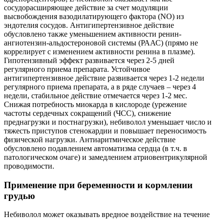
сосудорасширяющее действие за счет модуляции
высвобождения вазодилатирующего фактора (NO) из
эндотелия сосудов. Антигипертензивное действие
обусловлено также уменьшением активности ренин-
ангиотензин-альдостероновой системы (РААС) (прямо не
коррелирует с изменением активности ренина в плазме).
Гипотензивный эффект развивается через 2-5 дней
регулярного приема препарата. Устойчивое
антигипертензивное действие развивается через 1-2 недели
регулярного приема препарата, а в ряде случаев – через 4
недели, стабильное действие отмечается через 1-2 мес.
Снижая потребность миокарда в кислороде (урежение
частоты сердечных сокращений (ЧСС), снижение
преднагрузки и постнагрузки), небиволол уменьшает число и
тяжесть приступов стенокардии и повышает переносимость
физической нагрузки. Антиаритмическое действие
обусловлено подавлением автоматизма сердца (в т.ч. в
патологическом очаге) и замедлением атриовентрикулярной
проводимости.
Применение при беременности и кормлении
грудью
Небиволол может оказывать вредное воздействие на течение