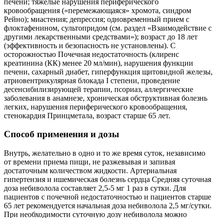
печени; тяжелые нарушения периферического
кровообращения («перемежающаяся» хромота, синдром
Рейно); миастения; депрессия; одновременный прием с
флоктафенином, сультопридом (см. раздел «Взаимодействие с
другими лекарственными средствами»); возраст до 18 лет
(эффективность и безопасность не установлены). С
осторожностью Почечная недостаточность (клиренс
креатинина (КК) менее 20 мл/мин), нарушения функции
печени, сахарный диабет, гиперфункция щитовидной железы,
атриовентрикулярная блокада I степени, проведение
десенсибилизирующей терапии, псориаз, аллергические
заболевания в анамнезе, хроническая обструктивная болезнь
легких, нарушения периферического кровообращения,
стенокардия Принцметала, возраст старше 65 лет.
Способ применения и дозы
Внутрь, желательно в одно и то же время суток, независимо
от времени приема пищи, не разжевывая и запивая
достаточным количеством жидкости. Артериальная
гипертензия и ишемическая болезнь сердца Средняя суточная
доза небиволола составляет 2,5-5 мг 1 раз в сутки. Для
пациентов с почечной недостаточностью и пациентов старше
65 лет рекомендуется начальная доза небиволола 2,5 мг/сутки.
При необходимости суточную дозу небиволола можно