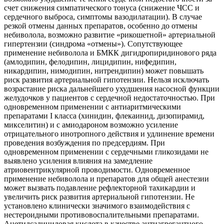
счет снижения симпатического тонуса (снижение ЧСС и
сердечного выброса, симптомы вазодилатации). В случае
резкой отмены данных препаратов, особенно до отмены
небиволола, возможно развитие «рикошетной» артериальной
гипертензии (синдрома «отмены»). Сопутствующее
применение небиволола и БМКК дигидропиридинового ряда
(амлодипин, фелодипин, лицидипин, нифедипин,
никардипин, нимодипин, нитрендипин) может повышать
риск развития артериальной гипотензии. Нельзя исключать
возрастание риска дальнейшего ухудшения насосной функции
желудочков у пациентов с сердечной недостаточностью. При
одновременном применении с антиаритмическими
препаратами I класса (хинидин, флекаинид, дизопирамид,
микселитин) и с амиодароном возможно усиление
отрицательного инотропного действия и удлинение времени
проведения возбуждения по предсердиям. При
одновременном применении с сердечными гликозидами не
выявлено усиления влияния на замедление
атриовентрикулярной проводимости. Одновременное
применение небиволола и препаратов для общей анестезии
может вызвать подавление рефлекторной тахикардии и
увеличить риск развития артериальной гипотензии. Не
установлено клинически значимого взаимодействия с
нестероидными противовоспалительными препаратами.
Ацетилсалициловая кислота в качестве антиагрегантного