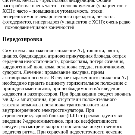
системы: нечасто - эректильная дисфункция. Общие
расстройства: очень часто – головокружение (у пациентов с
ХСН); часто – повышенная утомляемость, отеки,
непереносимость лекарственного препарата; нечасто -
фотодерматоз, гипергидроз (у пациентов с ХСН); очень редко
- похолодание/цианоз конечностей.
Передозировка
Симптомы : выраженное снижение АД, тошнота, рвота,
цианоз, брадикардия, атриовентрикулярная блокада, острая
сердечная недостаточность, бронхоспазм, потеря сознания,
кардиогенный шок, кома, остановка сердца, гипогликемия,
судороги. Лечение : промывание желудка, прием
активированного угля. В случае выраженного снижения АД
необходимо придать пациенту горизонтальное положение с
приподнятыми ногами, при необходимости в/в введение
жидкости и вазопрессоров. При брадикардии следует вводить
в/в 0,5-2 мг атропина, при отсутствии положительного
эффекта возможна постановка трансвенозного или
внутрисердечного электростимулятора. При
атриовентрикулярной блокаде (II-III ст.) рекомендуется в/в
введение ?-адреномиметиков, при их неэффективности
следует рассмотреть вопрос о постановке искусственного
водителя ритма. При сердечной недостаточности лечение