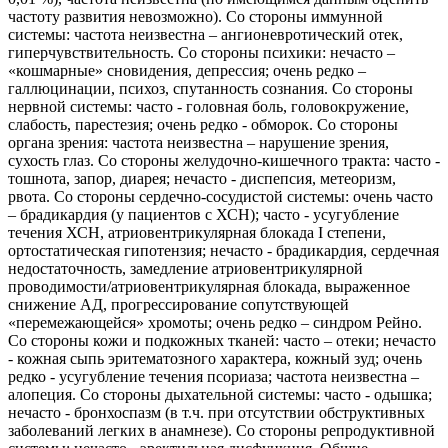
частоту развития невозможно). Со стороны иммунной
системы: частота неизвестна – ангионевротический отек,
гиперчувствительность. Со стороны психики: нечасто –
«кошмарные» сновидения, депрессия; очень редко –
галлюцинации, психоз, спутанность сознания. Со стороны
нервной системы: часто - головная боль, головокружение,
слабость, парестезия; очень редко - обморок. Со стороны
органа зрения: частота неизвестна – нарушение зрения,
сухость глаз. Со стороны желудочно-кишечного тракта: часто -
тошнота, запор, диарея; нечасто - диспепсия, метеоризм,
рвота. Со стороны сердечно-сосудистой системы: очень часто
– брадикардия (у пациентов с ХСН); часто - усугубление
течения ХСН, атриовентрикулярная блокада I степени,
ортостатическая гипотензия; нечасто - брадикардия, сердечная
недостаточность, замедление атриовентрикулярной
проводимости/атриовентрикулярная блокада, выраженное
снижение АД, прогрессирование сопутствующей
«перемежающейся» хромоты; очень редко – синдром Рейно.
Со стороны кожи и подкожных тканей: часто – отеки; нечасто
- кожная сыпь эритематозного характера, кожный зуд; очень
редко - усугубление течения псориаза; частота неизвестна –
алопеция. Со стороны дыхательной системы: часто - одышка;
нечасто - бронхоспазм (в т.ч. при отсутствии обструктивных
заболеваний легких в анамнезе). Со стороны репродуктивной