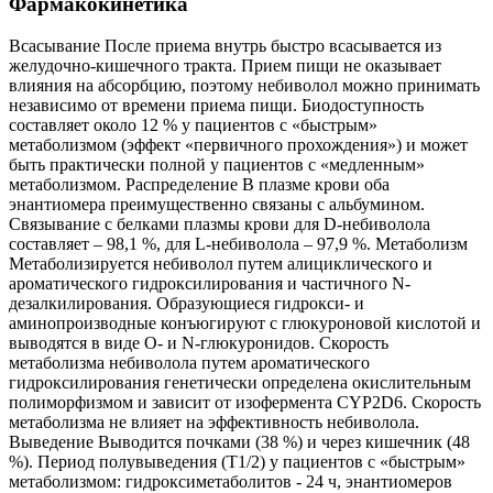
Фармакокинетика
Всасывание После приема внутрь быстро всасывается из
желудочно-кишечного тракта. Прием пищи не оказывает
влияния на абсорбцию, поэтому небиволол можно принимать
независимо от времени приема пищи. Биодоступность
составляет около 12 % у пациентов с «быстрым»
метаболизмом (эффект «первичного прохождения») и может
быть практически полной у пациентов с «медленным»
метаболизмом. Распределение В плазме крови оба
энантиомера преимущественно связаны с альбумином.
Связывание с белками плазмы крови для D-небиволола
составляет – 98,1 %, для L-небиволола – 97,9 %. Метаболизм
Метаболизируется небиволол путем алициклического и
ароматического гидроксилирования и частичного N-
дезалкилирования. Образующиеся гидрокси- и
аминопроизводные конъюгируют с глюкуроновой кислотой и
выводятся в виде О- и N-глюкуронидов. Скорость
метаболизма небиволола путем ароматического
гидроксилирования генетически определена окислительным
полиморфизмом и зависит от изофермента CYP2D6. Скорость
метаболизма не влияет на эффективность небиволола.
Выведение Выводится почками (38 %) и через кишечник (48
%). Период полувыведения (Т1/2) у пациентов с «быстрым»
метаболизмом: гидроксиметаболитов - 24 ч, энантиомеров