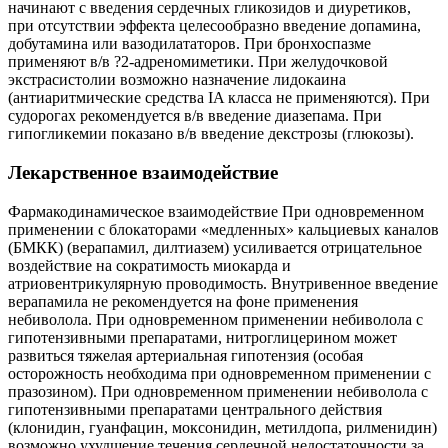
начинают с введения сердечных гликозидов и диуретиков,
при отсутствии эффекта целесообразно введение допамина,
добутамина или вазодилататоров. При бронхоспазме
применяют в/в ?2-адреномиметики. При желудочковой
экстрасистолии возможно назначение лидокаина
(антиаритмические средства IA класса не применяются). При
судорогах рекомендуется в/в введение диазепама. При
гипогликемии показано в/в введение декстрозы (глюкозы).
Лекарственное взаимодействие
Фармакодинамическое взаимодействие При одновременном
применении с блокаторами «медленных» кальциевых каналов
(БМКК) (верапамил, дилтиазем) усиливается отрицательное
воздействие на сократимость миокарда и
атриовентрикулярную проводимость. Внутривенное введение
верапамила не рекомендуется на фоне применения
небиволола. При одновременном применении небиволола с
гипотензивными препаратами, нитроглицерином может
развиться тяжелая артериальная гипотензия (особая
осторожность необходима при одновременном применении с
празозином). При одновременном применении небиволола с
гипотензивными препаратами центрального действия
(клонидин, гуанфацин, моксонидин, метилдопа, рилменидин)
возможно ухудшение течения сердечной недостаточности за