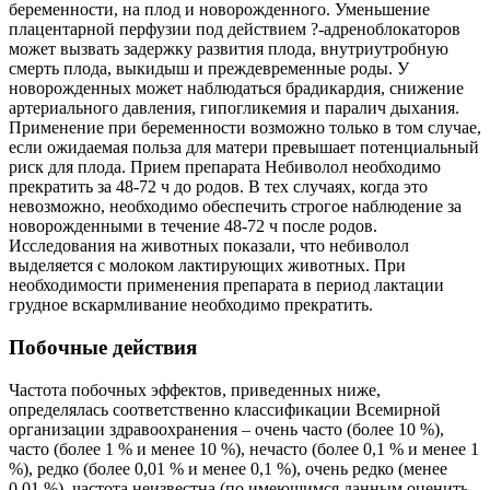
беременности, на плод и новорожденного. Уменьшение
плацентарной перфузии под действием ?-адреноблокаторов
может вызвать задержку развития плода, внутриутробную
смерть плода, выкидыш и преждевременные роды. У
новорожденных может наблюдаться брадикардия, снижение
артериального давления, гипогликемия и паралич дыхания.
Применение при беременности возможно только в том случае,
если ожидаемая польза для матери превышает потенциальный
риск для плода. Прием препарата Небиволол необходимо
прекратить за 48-72 ч до родов. В тех случаях, когда это
невозможно, необходимо обеспечить строгое наблюдение за
новорожденными в течение 48-72 ч после родов.
Исследования на животных показали, что небиволол
выделяется с молоком лактирующих животных. При
необходимости применения препарата в период лактации
грудное вскармливание необходимо прекратить.
Побочные действия
Частота побочных эффектов, приведенных ниже,
определялась соответственно классификации Всемирной
организации здравоохранения – очень часто (более 10 %),
часто (более 1 % и менее 10 %), нечасто (более 0,1 % и менее 1
%), редко (более 0,01 % и менее 0,1 %), очень редко (менее
0,01 %), частота неизвестна (по имеющимся данным оценить