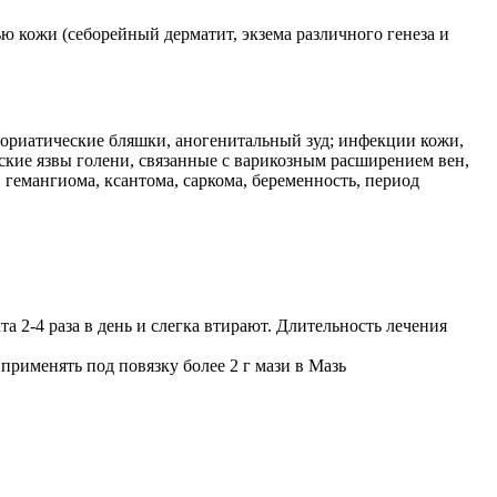
 кожи (себорейный дерматит, экзема различного генеза и
псориатические бляшки, аногенитальный зуд; инфекции кожи,
еские язвы голени, связанные с варикозным расширением вен,
 гемангиома, ксантома, саркома, беременность, период
 2-4 раза в день и слегка втирают. Длительность лечения
рименять под повязку более 2 г мази в Мазь