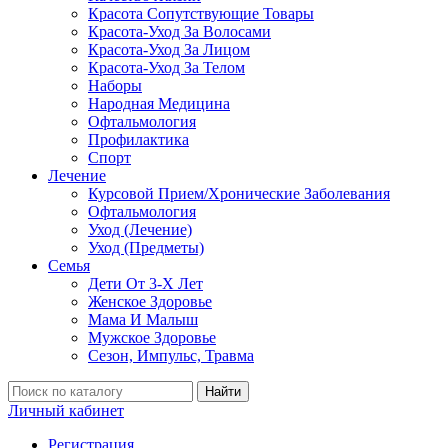
Красота Сопутствующие Товары
Красота-Уход За Волосами
Красота-Уход За Лицом
Красота-Уход За Телом
Наборы
Народная Медицина
Офтальмология
Профилактика
Спорт
Лечение
Курсовой Прием/Хронические Заболевания
Офтальмология
Уход (Лечение)
Уход (Предметы)
Семья
Дети От 3-Х Лет
Женское Здоровье
Мама И Малыш
Мужское Здоровье
Сезон, Импульс, Травма
Найти
Личный кабинет
Регистрация