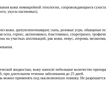
вания кожи немикробной этиологии, сопровождающиеся сухостью
оги, укусы насекомых).
лез кожи, quot;пеленочнаяquot; сыпь, розовые угри, обширные 
я оспа, герпес, актиномикоз, бластомикоз, споротрихоз, трофич
ы на участках аппликаций, рак кожи, невус, атерома, меланома,
ревания.
еской жидкостью, кожу наносят небольшое количество препарата
ей, при длительном течении заболевания до 25 дней.
ь можно применять под окклюзионную повязку. Не разрешается п