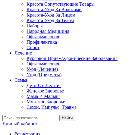
Красота Сопутствующие Товары
Красота-Уход За Волосами
Красота-Уход За Лицом
Красота-Уход За Телом
Наборы
Народная Медицина
Офтальмология
Профилактика
Спорт
Лечение
Курсовой Прием/Хронические Заболевания
Офтальмология
Уход (Лечение)
Уход (Предметы)
Семья
Дети От 3-Х Лет
Женское Здоровье
Мама И Малыш
Мужское Здоровье
Сезон, Импульс, Травма
Найти
Личный кабинет
Регистрация