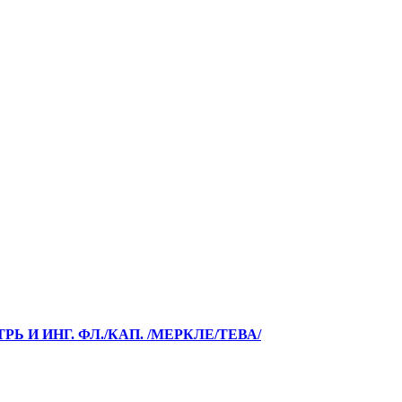
РЬ И ИНГ. ФЛ./КАП. /МЕРКЛЕ/ТЕВА/