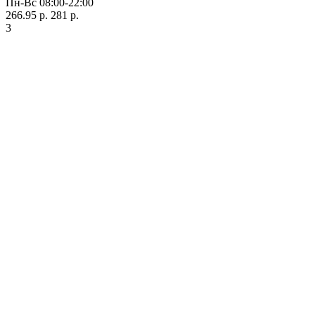
Пн-Вс 08:00-22:00
266.95 р.
281 р.
3